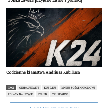
“Polska zawsze przyjdzie Litwie z pomocą”
Codzienne kłamstwa Andriusa Kubiliusa
TAGI
GRYBAUSKAITE
KUBILIUS
MNIEJSZOŚCI NARODOWE
POLACY NA LITWIE
STALIN
TRUSEWICZ