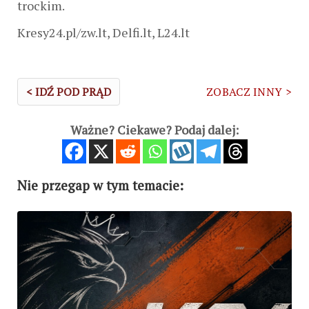
trockim.
Kresy24.pl/zw.lt, Delfi.lt, L24.lt
< IDŹ POD PRĄD
ZOBACZ INNY >
Ważne? Ciekawe? Podaj dalej:
Nie przegap w tym temacie: