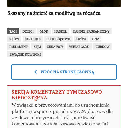
Skazany na śmierć za modlitwę na różańcu
TAGI
DZIECI
GŁÓD
HANDEL
HANDEL ZAGRANICZNY
KIJÓW
KOŁCHOZ
LUDOBÓJSTWO
LWÓW
ONZ
PARLAMENT
SEJM
UKRAIŃCY
WIELKI GŁÓD
ZUBKOW
ZWIĄZEK SOWIECKI
WRÓĆ NA STRONĘ GŁÓWNĄ
SEKCJA KOMENTARZY TYMCZASOWO
NIEDOSTĘPNA
W związku z przygotowaniami do uruchomienia
platformy wsparcia portalu Kresy24.pl oraz walką
z zalewem toksycznych treści, możliwość
komentowania została czasowo zawieszona. Już