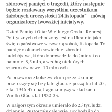
zbiorowej pamięci o tragedii, który następnie
będzie rozdawany wszystkim uczestnikom
żałobnych uroczystości 24 listopada” – mówią
organizatorzy lwowskiej inicjatywy.
Dzień Pamięci Ofiar Wielkiego Głodu i Represji
Politycznych obchodzony jest na Ukrainie jako
święto państwowe w czwartą sobotę listopada. To
pamięć o ofiarach sowieckiej zbrodni
ludobójstwa, która doprowadziła do śmierci co
najmniej 3,5 mln, a według niektórych
szacunków nawet 10 mln osób.
Po przewrocie bolszewickim przez Ukrainę
przetoczyły się trzy fale głodu: z początku lat 20.,
z lat 1946-47 i najtragiczniejszy w skutkach –
Wielki Głód z lat 1932-33.
W najgorszym okresie umierało do 25 tys. ludzi
dziennie. Pustoszały całe wsie. Dochodziło do