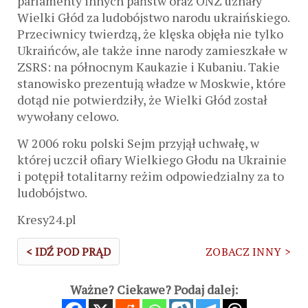
parlamenty innych państw oraz ONZ uznały
Wielki Głód za ludobójstwo narodu ukraińskiego.
Przeciwnicy twierdzą, że klęska objęła nie tylko
Ukraińców, ale także inne narody zamieszkałe w
ZSRS: na północnym Kaukazie i Kubaniu. Takie
stanowisko prezentują władze w Moskwie, które
dotąd nie potwierdziły, że Wielki Głód został
wywołany celowo.
W 2006 roku polski Sejm przyjął uchwałę, w
której uczcił ofiary Wielkiego Głodu na Ukrainie
i potępił totalitarny reżim odpowiedzialny za to
ludobójstwo.
Kresy24.pl
< IDŹ POD PRĄD
ZOBACZ INNY >
Ważne? Ciekawe? Podaj dalej: