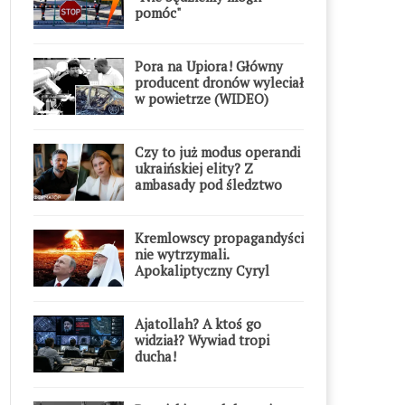
pomóc"
Pora na Upiora! Główny
producent dronów wyleciał
w powietrze (WIDEO)
Czy to już modus operandi
ukraińskiej elity? Z
ambasady pod śledztwo
Kremlowscy propagandyści
nie wytrzymali.
Apokaliptyczny Cyryl
przesadził
Ajatollah? A ktoś go
widział? Wywiad tropi
ducha!