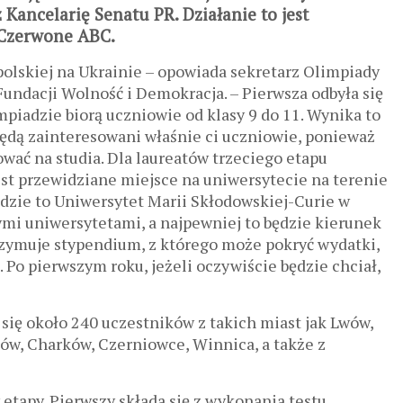
Kancelarię Senatu PR. Działanie to jest
-Czerwone ABC.
 polskiej na Ukrainie – opowiada sekretarz Olimpiady
Fundacji Wolność i Demokracja. – Pierwsza odbyła się
piadzie biorą uczniowie od klasy 9 do 11. Wynika to
będą zainteresowani właśnie ci uczniowie, ponieważ
wać na studia. Dla laureatów trzeciego etapu
jest przewidziane miejsce na uniwersytecie na terenie
dzie to Uniwersytet Marii Skłodowskiej-Curie w
mi uniwersytetami, a najpewniej to będzie kierunek
otrzymuje stypendium, z którego może pokryć wydatki,
 Po pierwszym roku, jeżeli oczywiście będzie chciał,
się około 240 uczestników z takich miast jak Lwów,
jów, Charków, Czerniowce, Winnica, a także z
etapy. Pierwszy składa się z wykonania testu