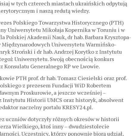
siaj w tych czterech miastach ukraińskich odpytują
erytorycznym i naszą redutą wiedzy.
ezes Polskiego Towarzystwa Historycznego (PTH)
ajny Uniwersytetu Mikołaja Kopernika w Toruniu i w
la Polskiej Akademii Nauk, dr hab. Barbara Krysztopa-
ków Międzynarodowych Uniwersytetu Warmińsko-
nryk Stroński i dr hab. Andrzej Korytko z Instytutu
tegoż Uniwersytetu. Swoją obecnością konkurs
a z Konsulatu Generalnego RP we Lwowie.
owie PTH prof. dr hab. Tomasz Ciesielski oraz prof.
Opolskiego z prezesem Fundacji WiD Robertem
awnym Proskurowie, a jeszcze wcześniej –
z Instytutu Historii UMCS oraz historyk, absolwent
edaktor naczelny portalu KRESY24.pl.
z uczniów dotyczyły różnych okresów w historii
mierza Wielkiego, ktoś inny – dwudziestolecie
arności. Uczestnicy, którzy ponownie biorą udział,