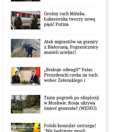
Groźny ruch Mińska.
Łukaszenka tworzy nową
pięść Putina
Atak migrantów na granicy
z Białorusią. Pogranicznicy
musieli uciekać!
„Brakuje odwagi?” Pałac
Prezydencki czeka na ruch
wobec Zełenskiego i
Orderu Orła Białego
Tajny pogrzeb po eksplozji
w Moskwie. Rosja ukrywa
śmierć generała? (WIDEO)
Polski konsulat ostrzega!
"Nie będziemy mogli