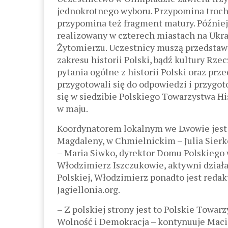
jednokrotnego wyboru. Przypomina troch
przypomina też fragment matury. Później 
realizowany w czterech miastach na Ukra
Żytomierzu. Uczestnicy muszą przedstawi
zakresu historii Polski, bądź kultury Rze
pytania ogólne z historii Polski oraz prze
przygotowali się do odpowiedzi i przygoto
się w siedzibie Polskiego Towarzystwa H
w maju.
Koordynatorem lokalnym we Lwowie jest R
Magdaleny, w Chmielnickim – Julia Sierk
– Maria Siwko, dyrektor Domu Polskiego w
Włodzimierz Iszczukowie, aktywni działa
Polskiej, Włodzimierz ponadto jest reda
Jagiellonia.org.
– Z polskiej strony jest to Polskie Towa
Wolność i Demokracja – kontynuuje Macie