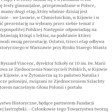
ę testy gimnazjalne, przeprowadzane w Polsce,
mamy drugi etap, który właśnie dzisiaj jest
inie – we Lwowie, w Chmielnickim, w Kijowie i w
ć prezentację na wybrany przez siebie temat z
czypospolitej Polskiej. Następnie odpowiadają na
dstawiają którąś z lektur, na podstawie której
wali swoją prezentację. Ostatni, trzeci etap odbywa
istorycznego w Warszawie przy Rynku Starego Miasta
yszard Vincenc, dyrektor Szkoły nr 10 im. św. Marii
owa ze Zjednoczenia Nauczycieli Polskich, w Kijowie
 Kijowie, a w Żytomierzu są to państwo Natalia i
cze polonijni, związani ze Zjednoczeniem Szlachty
ktorem naczelnym Głosu Polonii i portalu
rzystwo Historyczne, będące partnerem Fundacji
j Jastrzębski. – Członkowie tego Towarzystwa tworzą