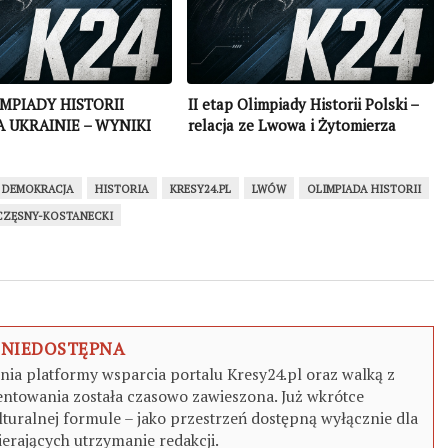
IMPIADY HISTORII
II etap Olimpiady Historii Polski –
A UKRAINIE – WYNIKI
relacja ze Lwowa i Żytomierza
I DEMOKRACJA
HISTORIA
KRESY24.PL
LWÓW
OLIMPIADA HISTORII
CZĘSNY-KOSTANECKI
 NIEDOSTĘPNA
a platformy wsparcia portalu Kresy24.pl oraz walką z
ntowania została czasowo zawieszona. Już wkrótce
turalnej formule – jako przestrzeń dostępną wyłącznie dla
erających utrzymanie redakcji.