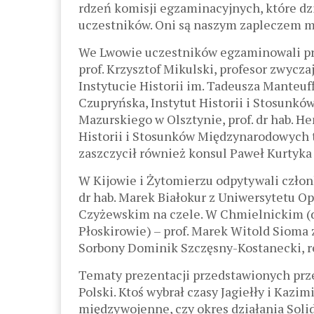
rdzeń komisji egzaminacyjnych, które dzi
uczestników. Oni są naszym zapleczem m
We Lwowie uczestników egzaminowali pr
prof. Krzysztof Mikulski, profesor zwycz
Instytucie Historii im. Tadeusza Manteuff
Czupryńska, Instytut Historii i Stosun
Mazurskiego w Olsztynie, prof. dr hab. He
Historii i Stosunków Międzynarodowych 
zaszczycił również konsul Paweł Kurtyk
W Kijowie i Żytomierzu odpytywali członk
dr hab. Marek Białokur z Uniwersytetu 
Czyżewskim na czele. W Chmielnickim (d
Płoskirowie) – prof. Marek Witold Sioma 
Sorbony Dominik Szczęsny-Kostanecki, r
Tematy prezentacji przedstawionych prze
Polski. Ktoś wybrał czasy Jagiełły i Kazi
międzywojenne, czy okres działania Solid