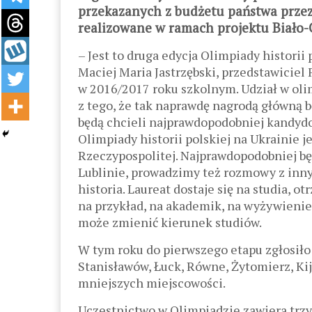
przekazanych z budżetu państwa przez 
realizowane w ramach projektu Biało
– Jest to druga edycja Olimpiady historii
Maciej Maria Jastrzębski, przedstawiciel 
w 2016/2017 roku szkolnym. Udział w olim
z tego, że tak naprawdę nagrodą główną 
będą chcieli najprawdopodobniej kandydo
Olimpiady historii polskiej na Ukrainie 
Rzeczypospolitej. Najprawdopodobniej bę
Lublinie, prowadzimy też rozmowy z inny
historia. Laureat dostaje się na studia, 
na przykład, na akademik, na wyżywienie.
może zmienić kierunek studiów.
W tym roku do pierwszego etapu zgłosiło 
Stanisławów, Łuck, Równe, Żytomierz, Ki
mniejszych miejscowości.
Uczestnictwo w Olimpiadzie zawiera trzy 