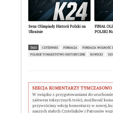
Sens Olimpiady Historii Polski na
FINAŁ OL
Ukrainie
POLSKI N
TAGI
CZYŻEWSKI
FUNDACJA
FUNDACJA WOLNOŚĆ 
POLSKIE TOWARZYSTWO HISTORYCZNE
ROWICKI
SZ
SEKCJA KOMENTARZY TYMCZASOWO
W związku z przygotowaniami do uruchomieni
zalewem toksycznych treści, możliwość kome
przywrócimy sekcję komentarzy w nowej, kul
naszych stałych Czytelników i Patronów wspi