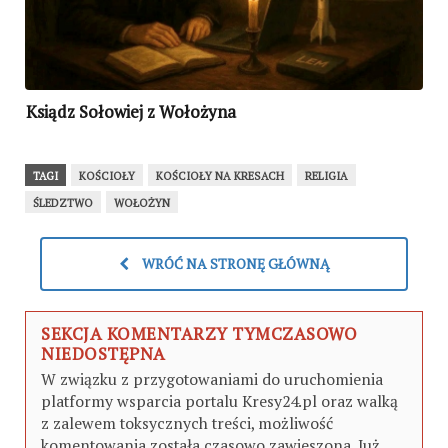
Ksiądz Sołowiej z Wołożyna
TAGI
KOŚCIOŁY
KOŚCIOŁY NA KRESACH
RELIGIA
ŚLEDZTWO
WOŁOŻYN
WRÓĆ NA STRONĘ GŁÓWNĄ
SEKCJA KOMENTARZY TYMCZASOWO
NIEDOSTĘPNA
W związku z przygotowaniami do uruchomienia
platformy wsparcia portalu Kresy24.pl oraz walką
z zalewem toksycznych treści, możliwość
komentowania została czasowo zawieszona. Już