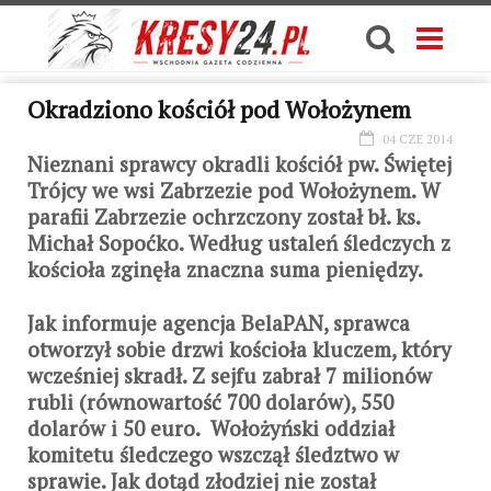
Okradziono kościół pod Wołożynem
04 CZE 2014
Nieznani sprawcy okradli kościół pw. Świętej
Trójcy we wsi Zabrzezie pod Wołożynem. W
parafii Zabrzezie ochrzczony został bł. ks.
Michał Sopoćko. Według ustaleń śledczych z
kościoła zginęła znaczna suma pieniędzy.
Jak informuje agencja BelaPAN, sprawca
otworzył sobie drzwi kościoła kluczem, który
wcześniej skradł. Z sejfu zabrał 7 milionów
rubli (równowartość 700 dolarów), 550
dolarów i 50 euro. Wołożyński oddział
komitetu śledczego wszczął śledztwo w
sprawie. Jak dotąd złodziej nie został