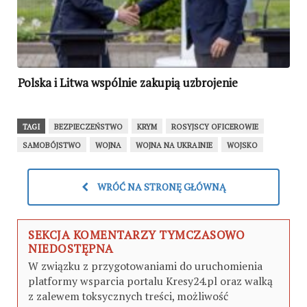
Polska i Litwa wspólnie zakupią uzbrojenie
TAGI
BEZPIECZEŃSTWO
KRYM
ROSYJSCY OFICEROWIE
SAMOBÓJSTWO
WOJNA
WOJNA NA UKRAINIE
WOJSKO
WRÓĆ NA STRONĘ GŁÓWNĄ
SEKCJA KOMENTARZY TYMCZASOWO
NIEDOSTĘPNA
W związku z przygotowaniami do uruchomienia
platformy wsparcia portalu Kresy24.pl oraz walką
z zalewem toksycznych treści, możliwość