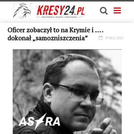
Oficer zobaczył to na Krymie i ….
dokonał „samozniszczenia”
09 MAJ 2025