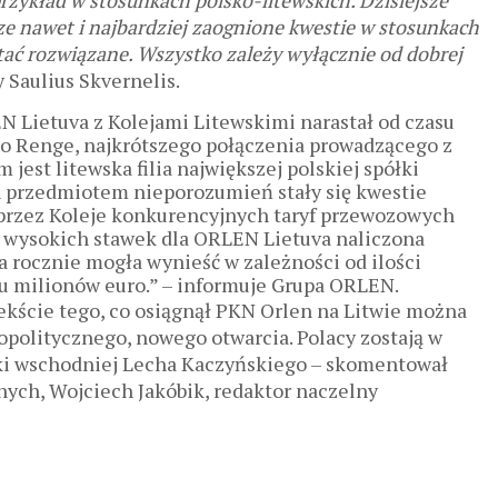
zykład w stosunkach polsko-litewskich. Dzisiejsze
ze nawet i najbardziej zaognione kwestie w stosunkach
ać rozwiązane. Wszystko zależy wyłącznie od dobrej
 Saulius Skvernelis.
 Lietuva z Kolejami Litewskimi narastał od czasu
do Renge, najkrótszego połączenia prowadzącego z
 jest litewska filia największej polskiej spółki
h przedmiotem nieporozumień stały się kwestie
 przez Koleje konkurencyjnych taryf przewozowych
uż wysokich stawek dla ORLEN Lietuva naliczona
óra rocznie mogła wynieść w zależności od ilości
tu milionów euro.” – informuje Grupa ORLEN.
tekście tego, co osiągnął PKN Orlen na Litwie można
eopolitycznego, nowego otwarcia. Polacy zostają w
yki wschodniej Lecha Kaczyńskiego – skomentował
ych, Wojciech Jakóbik, redaktor naczelny