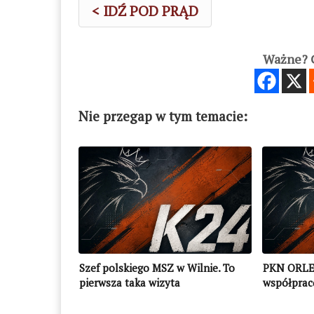
< IDŹ POD PRĄD
Ważne? C
Nie przegap w tym temacie:
Szef polskiego MSZ w Wilnie. To
PKN ORLE
pierwsza taka wizyta
współpracę