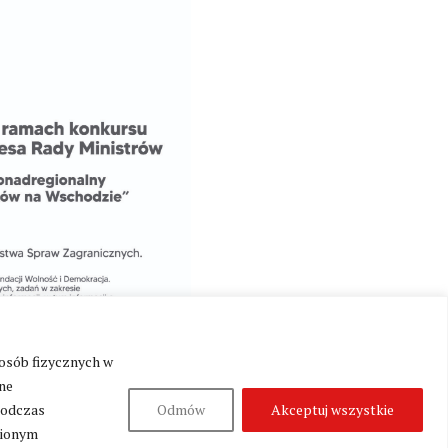
 osób fizycznych w
ne
podczas
Odmów
Akceptuj wszystkie
nionym