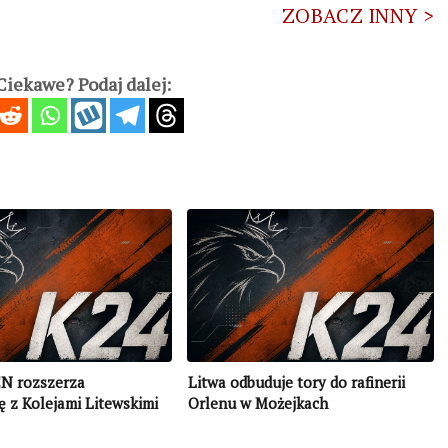
ZOBACZ INNY >
iekawe? Podaj dalej:
N rozszerza
Litwa odbuduje tory do rafinerii
 z Kolejami Litewskimi
Orlenu w Możejkach