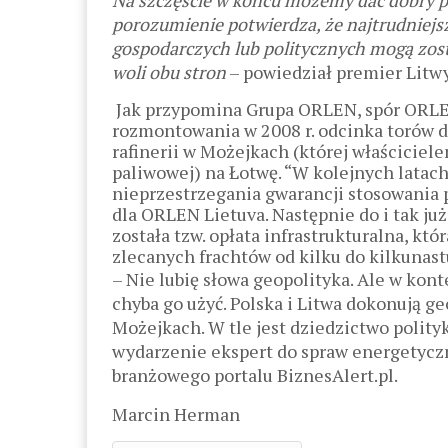
Na szczęście w końcu możemy dać dobry pr
porozumienie potwierdza, że najtrudniejs
gospodarczych lub politycznych mogą zost
woli obu stron
– powiedział premier Litwy
Jak przypomina Grupa ORLEN, spór ORLEN
rozmontowania w 2008 r. odcinka torów 
rafinerii w Możejkach (której właścicielem
paliwowej) na Łotwę. “W kolejnych latac
nieprzestrzegania gwarancji stosowania
dla ORLEN Lietuva. Następnie do i tak j
została tzw. opłata infrastrukturalna, kt
zlecanych frachtów od kilku do kilkunas
– Nie lubię słowa geopolityka. Ale w kon
chyba go użyć. Polska i Litwa dokonują g
Możejkach. W tle jest dziedzictwo polit
wydarzenie ekspert do spraw energetyczn
branżowego portalu BiznesAlert.pl.
Marcin Herman