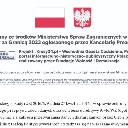
go i Rady (UE) 2016/679 z dnia 27 kwietnia 2016 r. w sprawie ochrony
go przepływu takich danych oraz uchylenia dyrektywy 95/46/WE (ogól
ormacje z zakresu przetwarzania danych dostarczanych przez Ciebie 
Zmień ustawienia cookies
 się z treścią Polityki prywatności i zgadzasz się na wskazane w wymie