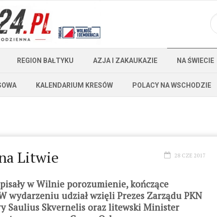
REGION BAŁTYKU
AZJA I ZAKAUKAZIE
NA ŚWIECIE
SOWA
KALENDARIUM KRESÓW
POLACY NA WSCHODZIE
na Litwie
28 CZE 2017
dpisały w Wilnie porozumienie, kończące
 W wydarzeniu udział wzięli Prezes Zarządu PKN
 Saulius Skvernelis oraz litewski Minister