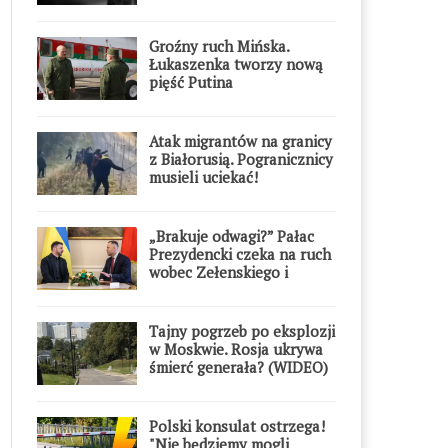
Groźny ruch Mińska.
Łukaszenka tworzy nową
pięść Putina
Atak migrantów na granicy
z Białorusią. Pogranicznicy
musieli uciekać!
„Brakuje odwagi?” Pałac
Prezydencki czeka na ruch
wobec Zełenskiego i
Orderu Orła Białego
Tajny pogrzeb po eksplozji
w Moskwie. Rosja ukrywa
śmierć generała? (WIDEO)
Polski konsulat ostrzega!
"Nie będziemy mogli