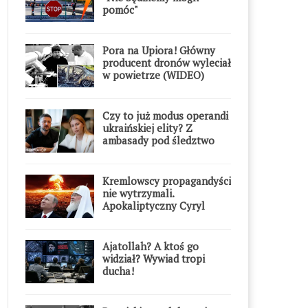
pomóc"
Pora na Upiora! Główny
producent dronów wyleciał
w powietrze (WIDEO)
Czy to już modus operandi
ukraińskiej elity? Z
ambasady pod śledztwo
Kremlowscy propagandyści
nie wytrzymali.
Apokaliptyczny Cyryl
przesadził
Ajatollah? A ktoś go
widział? Wywiad tropi
ducha!