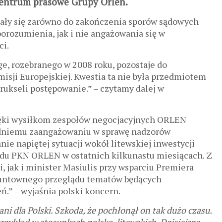
centrum prasowe Grupy Orlen.
ały się zarówno do zakończenia sporów sądowych
orozumienia, jak i nie angażowania się w
ci.
e, rozebranego w 2008 roku, pozostaje do
misji Europejskiej. Kwestia ta nie była przedmiotem
Brukseli postępowanie.” – czytamy dalej w
ęki wysiłkom zespołów negocjacyjnych ORLEN
redniemu zaangażowaniu w sprawę nadzorów
ie napiętej sytuacji wokół litewskiej inwestycji
du PKN ORLEN w ostatnich kilkunastu miesiącach. Z
, jak i minister Masiulis przy wsparciu Premiera
runtownego przeglądu tematów będących
.” – wyjaśnia polski koncern.
ani dla Polski. Szkoda, że pochłonął on tak dużo czasu.