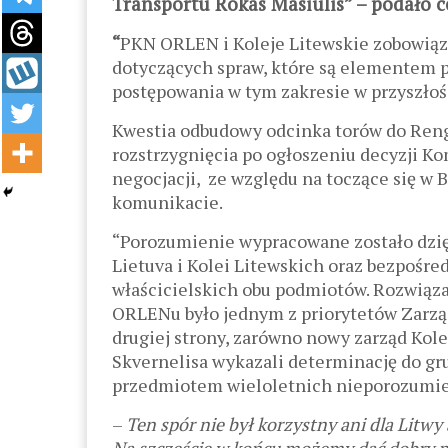
Transportu Rokas Masiulis” – podało 
“
PKN ORLEN i Koleje Litewskie zobowiąz
dotyczących spraw, które są elementem p
postępowania w tym zakresie w przyszłoś
Kwestia odbudowy odcinka torów do Reng
rozstrzygnięcia po ogłoszeniu decyzji Ko
negocjacji, ze względu na toczące się w 
komunikacie.
“Porozumienie wypracowane zostało dzi
Lietuva i Kolei Litewskich oraz bezpoś
właścicielskich obu podmiotów. Rozwiązan
ORLENu było jednym z priorytetów Zarzą
drugiej strony, zarówno nowy zarząd Kolei
Skvernelisa wykazali determinację do g
przedmiotem wieloletnich nieporozumień
–
Ten spór nie był korzystny ani dla Litwy 