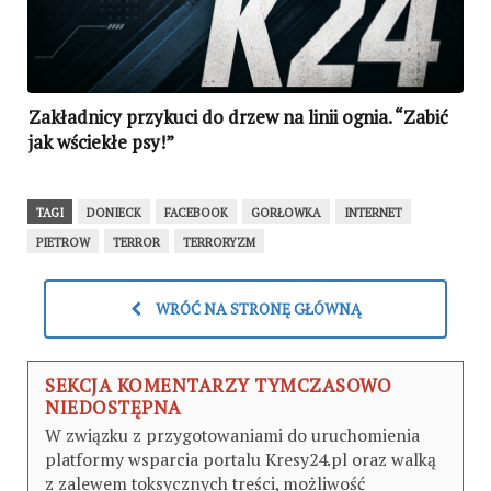
Zakładnicy przykuci do drzew na linii ognia. “Zabić
jak wściekłe psy!”
TAGI
DONIECK
FACEBOOK
GORŁOWKA
INTERNET
PIETROW
TERROR
TERRORYZM
WRÓĆ NA STRONĘ GŁÓWNĄ
SEKCJA KOMENTARZY TYMCZASOWO
NIEDOSTĘPNA
W związku z przygotowaniami do uruchomienia
platformy wsparcia portalu Kresy24.pl oraz walką
z zalewem toksycznych treści, możliwość