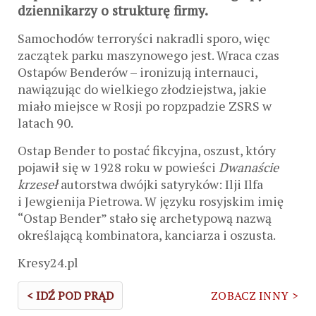
dziennikarzy o strukturę firmy.
Samochodów terroryści nakradli sporo, więc
zaczątek parku maszynowego jest. Wraca czas
Ostapów Benderów – ironizują internauci,
nawiązując do wielkiego złodziejstwa, jakie
miało miejsce w Rosji po ropzpadzie ZSRS w
latach 90.
Ostap Bender to postać fikcyjna, oszust, który
pojawił się w 1928 roku w powieści
Dwanaście
krzeseł
autorstwa dwójki satyryków: Ilji Ilfa
i Jewgienija Pietrowa. W języku rosyjskim imię
“Ostap Bender” stało się archetypową nazwą
określającą kombinatora, kanciarza i oszusta.
Kresy24.pl
< IDŹ POD PRĄD
ZOBACZ INNY >