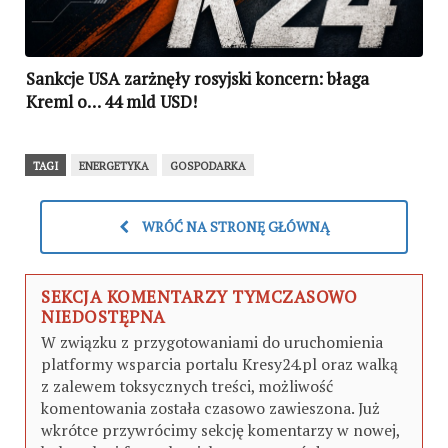
Sankcje USA zarżnęły rosyjski koncern: błaga
Kreml o… 44 mld USD!
TAGI
ENERGETYKA
GOSPODARKA
WRÓĆ NA STRONĘ GŁÓWNĄ
SEKCJA KOMENTARZY TYMCZASOWO
NIEDOSTĘPNA
W związku z przygotowaniami do uruchomienia
platformy wsparcia portalu Kresy24.pl oraz walką
z zalewem toksycznych treści, możliwość
komentowania została czasowo zawieszona. Już
wkrótce przywrócimy sekcję komentarzy w nowej,