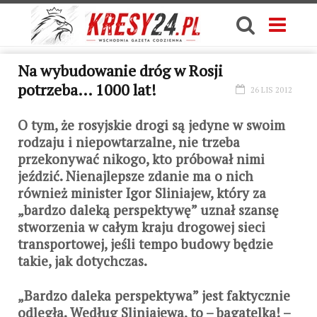
Na wybudowanie dróg w Rosji
potrzeba… 1000 lat!
26 LIS 2012
O tym, że rosyjskie drogi są jedyne w swoim
rodzaju i niepowtarzalne, nie trzeba
przekonywać nikogo, kto próbował nimi
jeździć. Nienajlepsze zdanie ma o nich
również minister Igor Sliniajew, który za
„bardzo daleką perspektywę” uznał szansę
stworzenia w całym kraju drogowej sieci
transportowej, jeśli tempo budowy będzie
takie, jak dotychczas.
„Bardzo daleka perspektywa” jest faktycznie
odległa. Według Sliniajewa, to – bagatelka! –