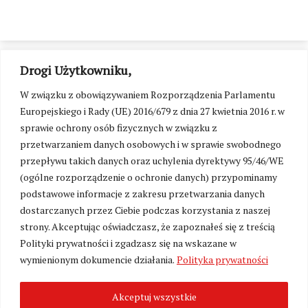
Drogi Użytkowniku,
W związku z obowiązywaniem Rozporządzenia Parlamentu
Europejskiego i Rady (UE) 2016/679 z dnia 27 kwietnia 2016 r. w
sprawie ochrony osób fizycznych w związku z
przetwarzaniem danych osobowych i w sprawie swobodnego
przepływu takich danych oraz uchylenia dyrektywy 95/46/WE
(ogólne rozporządzenie o ochronie danych) przypominamy
podstawowe informacje z zakresu przetwarzania danych
dostarczanych przez Ciebie podczas korzystania z naszej
strony. Akceptując oświadczasz, że zapoznałeś się z treścią
Polityki prywatności i zgadzasz się na wskazane w
Zmień ustawienia cookies
wymienionym dokumencie działania.
Polityka prywatności
Akceptuj wszystkie
©
Kresy24.pl
2026. Wszelkie Prawa Zastrzeżone.
O nas i Kontakt
|