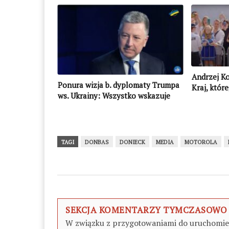
Andrzej Ko
Ponura wizja b. dyplomaty Trumpa
Kraj, któr
ws. Ukrainy: Wszystko wskazuje
chce się str
na to, że Ukraina zostanie
zmuszona do ustępstw
terytorialnych
TAGI
DONBAS
DONIECK
MEDIA
MOTOROLA
SEKCJA KOMENTARZY TYMCZASOWO
W związku z przygotowaniami do uruchomieni