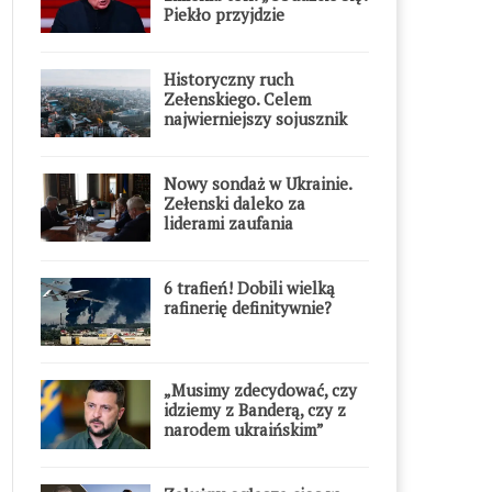
Piekło przyjdzie
błyskawicznie”
Historyczny ruch
Zełenskiego. Celem
najwierniejszy sojusznik
Putina w Europie
Nowy sondaż w Ukrainie.
Zełenski daleko za
liderami zaufania
6 trafień! Dobili wielką
rafinerię definitywnie?
„Musimy zdecydować, czy
idziemy z Banderą, czy z
narodem ukraińskim”