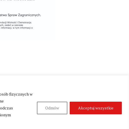
Produkcja:
Fundacja Wolność i Demokracja
 osób fizycznych w
ne
podczas
Odmów
Akceptuj wszystkie
nionym