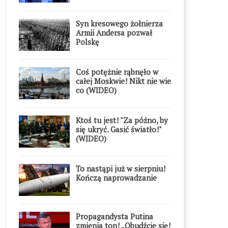
Syn kresowego żołnierza
Armii Andersa pozwał
Polskę
Coś potężnie rąbnęło w
całej Moskwie! Nikt nie wie
co (WIDEO)
Ktoś tu jest! "Za późno, by
się ukryć. Gasić światło!"
(WIDEO)
To nastąpi już w sierpniu!
Kończą naprowadzanie
Propagandysta Putina
zmienia ton! „Obudźcie się!