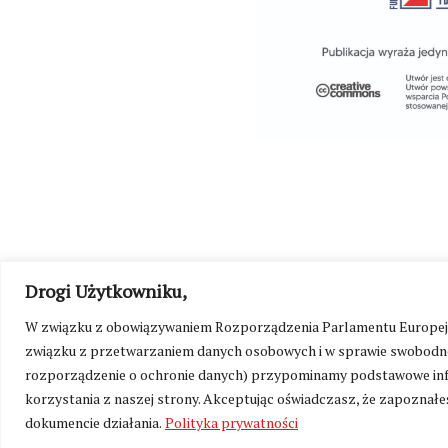
Drogi Użytkowniku,
©
Kresy24.pl
2026. Wszelkie Prawa Zastrzeżone.
O nas i Ko
W związku z obowiązywaniem Rozporządzenia Parlamentu Europejskie
związku z przetwarzaniem danych osobowych i w sprawie swobodne
rozporządzenie o ochronie danych) przypominamy podstawowe inf
korzystania z naszej strony. Akceptując oświadczasz, że zapoznałeś
dokumencie działania.
Polityka prywatności