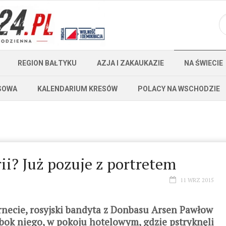
REGION BAŁTYKU
AZJA I ZAKAUKAZIE
NA ŚWIECIE
SOWA
KALENDARIUM KRESÓW
POLACY NA WSCHODZIE
ii? Już pozuje z portretem
11 WRZ 2015
ernecie, rosyjski bandyta z Donbasu Arsen Pawłow
bok niego, w pokoju hotelowym, gdzie pstryknęli