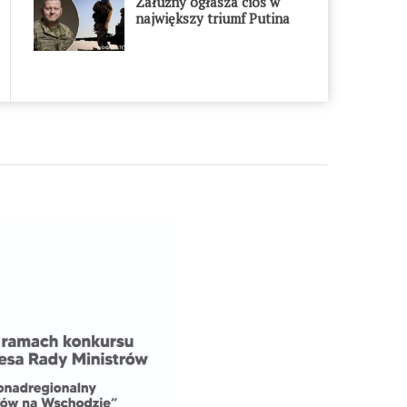
Załużny ogłasza cios w
największy triumf Putina