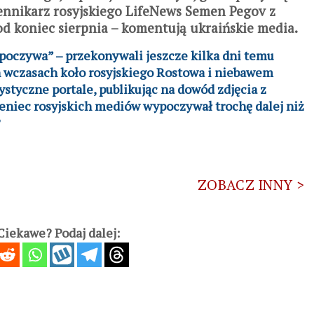
iennikarz rosyjskiego LifeNews Semen Pegov z
pod koniec sierpnia – komentują ukraińskie media.
ypoczywa” – przekonywali jeszcze kilka dni temu
ch wczasach koło rosyjskiego Rostowa i niebawem
styczne portale, publikując na dowód zdjęcia z
ieniec rosyjskich mediów wypoczywał trochę dalej niż
?
ZOBACZ INNY >
iekawe? Podaj dalej: