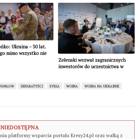
ńko: Ukraina – 30 lat.
ego mimo wszystko nie
acić (cz. I)
Zełenski wezwał zagranicznych
inwestorów do uczestnictwa w
odbudowie Donbasu
PAWŁOW
SEPARATYŚCI
SYRIA
WOJNA
WOJNA NA UKRAINIE
 NIEDOSTĘPNA
a platformy wsparcia portalu Kresy24.pl oraz walką z