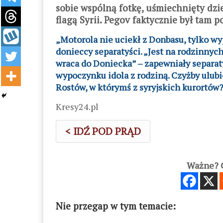
sobie wspólną fotkę, uśmiechnięty dz
flagą Syrii. Pegov faktycznie był tam 
„Motorola nie uciekł z Donbasu, tylko w
donieccy separatyści. „Jest na rodzinny
wraca do Doniecka” – zapewniały separaty
wypoczynku idola z rodziną. Czyżby ulub
Rostów, w którymś z syryjskich kurortów
Kresy24.pl
< IDŹ POD PRĄD
Ważne? C
Nie przegap w tym temacie: