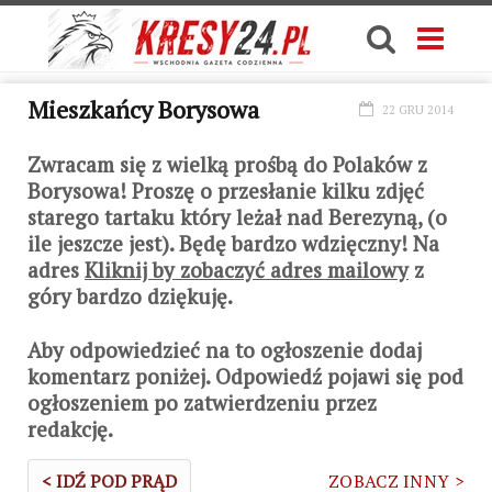
Mieszkańcy Borysowa
22 GRU 2014
Zwracam się z wielką prośbą do Polaków z
Borysowa! Proszę o przesłanie kilku zdjęć
starego tartaku który leżał nad Berezyną, (o
ile jeszcze jest). Będę bardzo wdzięczny! Na
adres
Kliknij by zobaczyć adres mailowy
z
góry bardzo dziękuję.
Aby odpowiedzieć na to ogłoszenie dodaj
komentarz poniżej. Odpowiedź pojawi się pod
ogłoszeniem po zatwierdzeniu przez
redakcję.
< IDŹ POD PRĄD
ZOBACZ INNY >