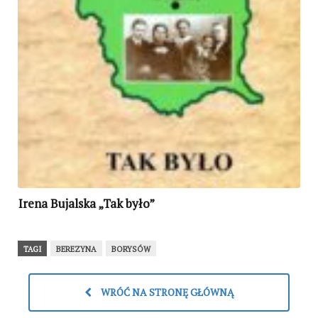
Irena Bujalska „Tak było”
TAGI
BEREZYNA
BORYSÓW
WRÓĆ NA STRONĘ GŁÓWNĄ