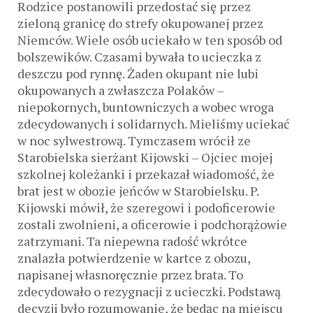
Rodzice postanowili przedostać się przez
zieloną granicę do strefy okupowanej przez
Niemców. Wiele osób uciekało w ten sposób od
bolszewików. Czasami bywała to ucieczka z
deszczu pod rynnę. Żaden okupant nie lubi
okupowanych a zwłaszcza Polaków –
niepokornych, buntowniczych a wobec wroga
zdecydowanych i solidarnych. Mieliśmy uciekać
w noc sylwestrową. Tymczasem wrócił ze
Starobielska sierżant Kijowski – Ojciec mojej
szkolnej koleżanki i przekazał wiadomość, że
brat jest w obozie jeńców w Starobielsku. P.
Kijowski mówił, że szeregowi i podoficerowie
zostali zwolnieni, a oficerowie i podchorążowie
zatrzymani. Ta niepewna radość wkrótce
znalazła potwierdzenie w kartce z obozu,
napisanej własnoręcznie przez brata. To
zdecydowało o rezygnacji z ucieczki. Podstawą
decyzji było rozumowanie, że będąc na miejscu