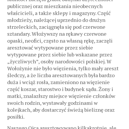
publicznej oraz mieszkania nieobecnych
właścicieli, a także sklepy i magazyny. Część
młodzieży, należącej uprzednio do drużyn
strzeleckich, zaciągnęła się pod czerwone
sztandary. Włożywszy na rękawy czerwone
opaski, neofici, często na własną rękę, zaczęli
aresztować wytypowane przez siebie
wytypowane przez siebie lub wskazane przez
„życzliwych”, osoby narodowości polskiej. W
Wołożynie nie było więzienia, tylko mały areszt
śledczy, a że liczba aresztowanych była bardzo
duża i wciąż rosła, zamieniono na więzienie
część koszar, starostwo i budynek sądu. Żony i
matki, znalazłszy miejsce więzienie członków
swoich rodzin, wystawały godzinami w
kolejkach, aby dostarczyć świeżą bieliznę oraz
posiłki.
Naszego Ojca aresztowywano kilkakrotnie, ale