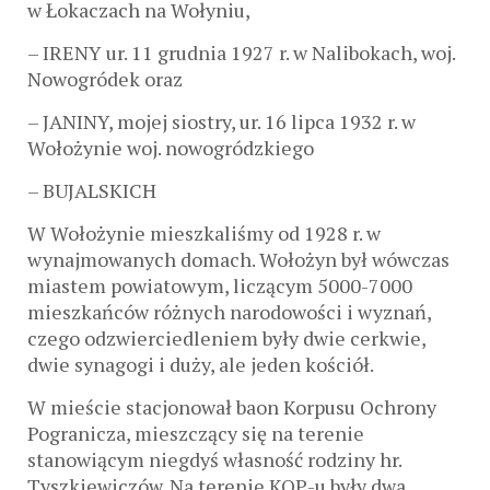
w Łokaczach na Wołyniu,
– IRENY ur. 11 grudnia 1927 r. w Nalibokach, woj.
Nowogródek oraz
– JANINY, mojej siostry, ur. 16 lipca 1932 r. w
Wołożynie woj. nowogródzkiego
– BUJALSKICH
W Wołożynie mieszkaliśmy od 1928 r. w
wynajmowanych domach. Wołożyn był wówczas
miastem powiatowym, liczącym 5000-7000
mieszkańców różnych narodowości i wyznań,
czego odzwierciedleniem były dwie cerkwie,
dwie synagogi i duży, ale jeden kościół.
W mieście stacjonował baon Korpusu Ochrony
Pogranicza, mieszczący się na terenie
stanowiącym niegdyś własność rodziny hr.
Tyszkiewiczów. Na terenie KOP-u były dwa