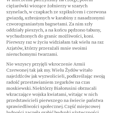
ciężarówki wiozące żołnierzy w szarych
szynelach, w czapkach ze szpikulcem i czerwona
gwiazdą, uzbrojonych w karabiny z nasadzonymi
czworograniastym bagnetami. Za nim szły
oddziały pieszych, a na końcu pędzono tabuny,
wychudzonych do granic możliwości, koni.
Pierwszy raz w życiu widziałam tak wielu na raz
Azjatów, którzy przerażali mnie swoimi
nieruchomymi twarzami.
Nie wszyscy przyjęli wkroczenie Armii
Czerwonej tak jak my. Wielu Żydów witało
najeźdźców jak wyzwolicieli, podkreślając swoją
radość przestawianiem zegarków na czas
moskiewski. Niektórzy Białorusini obrzucali
wkraczające wojska kwiatami, witając w nich
przedstawicieli pierwszego na świecie państwa
sprawiedliwości społecznej. Część miejscowej
ludności zaczęła grabić budynki użyteczności