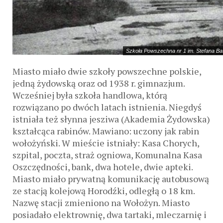
Szkoła Powszechna nr 1 im. Stefana Bat
Miasto miało dwie szkoły powszechne polskie,
jedną żydowską oraz od 1938 r. gimnazjum.
Wcześniej była szkoła handlowa, którą
rozwiązano po dwóch latach istnienia. Niegdyś
istniała też słynna jesziwa (Akademia Żydowska)
kształcąca rabinów. Mawiano: uczony jak rabin
wołożyński. W mieście istniały: Kasa Chorych,
szpital, poczta, straż ogniowa, Komunalna Kasa
Oszczędności, bank, dwa hotele, dwie apteki.
Miasto miało prywatną komunikację autobusową
ze stacją kolejową Horodźki, odległą o 18 km.
Nazwę stacji zmieniono na Wołożyn. Miasto
posiadało elektrownię, dwa tartaki, mleczarnię i