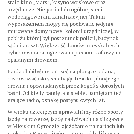
stałe kino „Mars”, kasyno wojskowe oraz
urzędnicze. Nie posiadało ogólnej sieci
wodociągowej ani kanalizacyjnej. Takim
wyposażeniem mogły się pochwalić jedynie
murowane domy nowej kolonii urzędniczej, w
pobliżu której był posterunek policji, budynek
sądu i areszt. Większość domów mieszkalnych
była drewniana, ogrzewana piecami kaflowymi
opalanymi drewnem.
Bardzo lubiłyśmy patrzeć na płonące polana,
obserwować iskry słuchając trzasku płonącego
drewna i opowiadanych przez kogoś z dorosłych
baśni. Od kiedy pamiętam siebie, pamiętam też
grające radio, oznakę postępu owych lat.
W wieku dziecięcym uprawialiśmy różne sporty:
jazdę na rowerze, jazdę na łyżwach na ślizgawce
w Miejskim Ogrodzie, zjeżdżanie na nartach lub
sankach z Popowej Góry. Latem jeździliśmy na