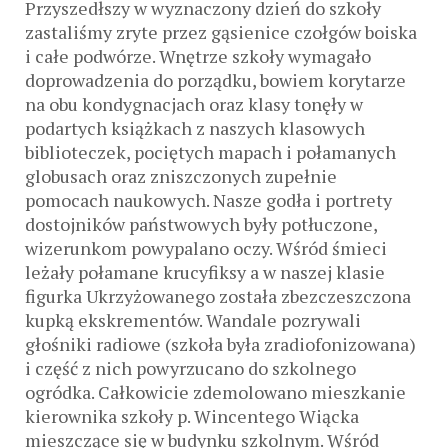
Przyszedłszy w wyznaczony dzień do szkoły
zastaliśmy zryte przez gąsienice czołgów boiska
i całe podwórze. Wnętrze szkoły wymagało
doprowadzenia do porządku, bowiem korytarze
na obu kondygnacjach oraz klasy tonęły w
podartych książkach z naszych klasowych
biblioteczek, pociętych mapach i połamanych
globusach oraz zniszczonych zupełnie
pomocach naukowych. Nasze godła i portrety
dostojników państwowych były potłuczone,
wizerunkom powypalano oczy. Wśród śmieci
leżały połamane krucyfiksy a w naszej klasie
figurka Ukrzyżowanego została zbezczeszczona
kupką ekskrementów. Wandale pozrywali
głośniki radiowe (szkoła była zradiofonizowana)
i część z nich powyrzucano do szkolnego
ogródka. Całkowicie zdemolowano mieszkanie
kierownika szkoły p. Wincentego Wiącka
mieszczące się w budynku szkolnym. Wśród