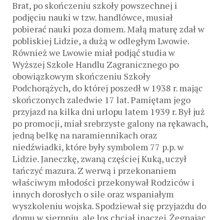
Brat, po skończeniu szkoły powszechnej i
podjęciu nauki w tzw. handlówce, musiał
pobierać nauki poza domem. Małą maturę zdał w
pobliskiej Lidzie, a dużą w odległym Lwowie.
Również we Lwowie miał podjąć studia w
Wyższej Szkole Handlu Zagranicznego po
obowiązkowym skończeniu Szkoły
Podchorążych, do której poszedł w 1938 r. mając
skończonych zaledwie 17 lat. Pamiętam jego
przyjazd na kilka dni urlopu latem 1939 r. Był już
po promocji, miał srebrzyste galony na rękawach,
jedną belkę na naramiennikach oraz
niedźwiadki, które były symbolem 77 p.p. w
Lidzie. Janeczkę, zwaną częściej Kuką, uczył
tańczyć mazura. Z werwą i przekonaniem
właściwym młodości przekonywał Rodziców i
innych dorosłych o sile oraz wspaniałym
wyszkoleniu wojska. Spodziewał się przyjazdu do
domu w sierpniu, ale los chciał inaczej. Żegnając