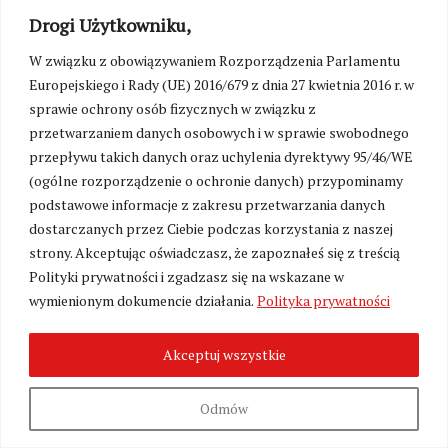
wschód. Pierwszy transport ruszył w nieznane 10
Drogi Użytkowniku,
lutego 1940 r. Najbliższe dni dostarczyły
informacji o tym kogo wywieziono. Z naszych
W związku z obowiązywaniem Rozporządzenia Parlamentu
znajomych wywieziono rodzinę Kokoszków z
Europejskiego i Rady (UE) 2016/679 z dnia 27 kwietnia 2016 r. w
Wiszniewa, trafili aż w okolice Irkucka. Wieść
sprawie ochrony osób fizycznych w związku z
gminna niosła, że to nie koniec wywózek. Matka
przetwarzaniem danych osobowych i w sprawie swobodnego
napełniła trwałymi artykułami spożywczymi
przepływu takich danych oraz uchylenia dyrektywy 95/46/WE
duży harcerski plecak brata. Znalazły się w nim
(ogólne rozporządzenie o ochronie danych) przypominamy
suche wędliny, cukier, miód, smalec, konserwy,
podstawowe informacje z zakresu przetwarzania danych
suchary i inne. Matka powiedziała nam, że mamy
dostarczanych przez Ciebie podczas korzystania z naszej
pamiętać zabrać plecak w razie deportacji.
strony. Akceptując oświadczasz, że zapoznałeś się z treścią
Okazała się, jak zawsze, bardzo przezorna,
Polityki prywatności i zgadzasz się na wskazane w
przewidująca i trzeźwo myśląca.
wymienionym dokumencie działania.
Polityka prywatności
Nadeszła Wielkanoc poprzedzona dziwnym
zjawiskiem. Późnym wieczorem w Wielką Sobotę
Akceptuj wszystkie
niebo przybrało barwę purpurową aż śnieg
wydawał się czerwony. Ludzie mówili, że jest to
Odmów
zwiastun wielkiej wojny, która wkrótce