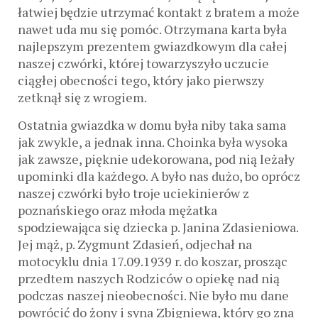
łatwiej będzie utrzymać kontakt z bratem a może
nawet uda mu się pomóc. Otrzymana karta była
najlepszym prezentem gwiazdkowym dla całej
naszej czwórki, której towarzyszyło uczucie
ciągłej obecności tego, który jako pierwszy
zetknął się z wrogiem.
Ostatnia gwiazdka w domu była niby taka sama
jak zwykle, a jednak inna. Choinka była wysoka
jak zawsze, pięknie udekorowana, pod nią leżały
upominki dla każdego. A było nas dużo, bo oprócz
naszej czwórki było troje uciekinierów z
poznańskiego oraz młoda mężatka
spodziewająca się dziecka p. Janina Zdasieniowa.
Jej mąż, p. Zygmunt Zdasień, odjechał na
motocyklu dnia 17.09.1939 r. do koszar, prosząc
przedtem naszych Rodziców o opiekę nad nią
podczas naszej nieobecności. Nie było mu dane
powrócić do żony i syna Zbigniewa, który go zna