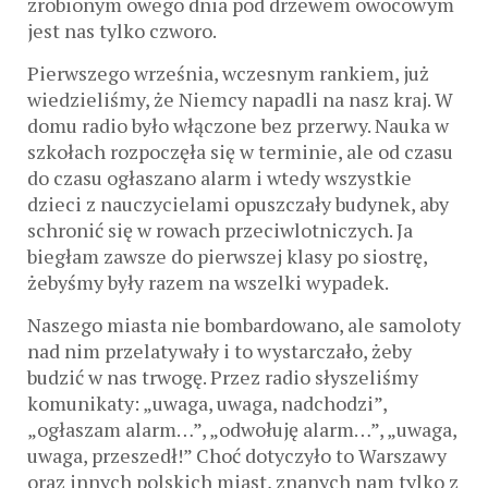
zrobionym owego dnia pod drzewem owocowym
jest nas tylko czworo.
Pierwszego września, wczesnym rankiem, już
wiedzieliśmy, że Niemcy napadli na nasz kraj. W
domu radio było włączone bez przerwy. Nauka w
szkołach rozpoczęła się w terminie, ale od czasu
do czasu ogłaszano alarm i wtedy wszystkie
dzieci z nauczycielami opuszczały budynek, aby
schronić się w rowach przeciwlotniczych. Ja
biegłam zawsze do pierwszej klasy po siostrę,
żebyśmy były razem na wszelki wypadek.
Naszego miasta nie bombardowano, ale samoloty
nad nim przelatywały i to wystarczało, żeby
budzić w nas trwogę. Przez radio słyszeliśmy
komunikaty: „uwaga, uwaga, nadchodzi”,
„ogłaszam alarm…”, „odwołuję alarm…”, „uwaga,
uwaga, przeszedł!” Choć dotyczyło to Warszawy
oraz innych polskich miast, znanych nam tylko z