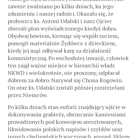
zawsze zwalniano po kilku dniach, ku jego
zdumieniu i naszej radości. Okazało się, że
proboszcz ks. Antoni Udalski i nasz Ojciec
zbierali plon wyświadczonego kiedyś dobra.
Obydwaj bowiem, kierując się współczuciem,
pomogli materialnie Żydówce z dzieckiem,
kiedy jej mąż odbywał karę za działalność
komunistyczną. Po wschodniej inwazji, człowiek
ten zajął ważne miejsce w hierarchii władz
NKWD i wielokrotnie, nie proszony, odpłacał
dobrem za dobro. Nazywał się Chona Rogowin.
On oraz ks. Udalski zostali później rozstrzelani
przez Niemców.
Po kilku dniach stan euforii znajdujący ujście w
dokonywaniu grabieży, obrzucanie kamieniami
prowadzonych pod konwojem aresztowanych,
likwidowaniu polskich napisów i szyldów oraz
innych chuligańskich wyczynach, wygasł. Sklepy