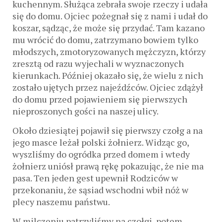
kuchennym. Służąca zebrała swoje rzeczy i udała
się do domu. Ojciec pożegnał się z nami i udał do
koszar, sądząc, że może się przydać. Tam kazano
mu wrócić do domu, zatrzymano bowiem tylko
młodszych, zmotoryzowanych mężczyzn, którzy
zresztą od razu wyjechali w wyznaczonych
kierunkach. Później okazało się, że wielu z nich
zostało ujętych przez najeźdźców. Ojciec zdążył
do domu przed pojawieniem się pierwszych
nieproszonych gości na naszej ulicy.
Około dziesiątej pojawił się pierwszy czołg a na
jego masce leżał polski żołnierz. Widząc go,
wyszliśmy do ogródka przed domem i wtedy
żołnierz uniósł prawą rękę pokazując, że nie ma
pasa. Ten jeden gest upewnił Rodziców w
przekonaniu, że sąsiad wschodni wbił nóż w
plecy naszemu państwu.
W milczeniu patrzyliśmy na czołgi, potem