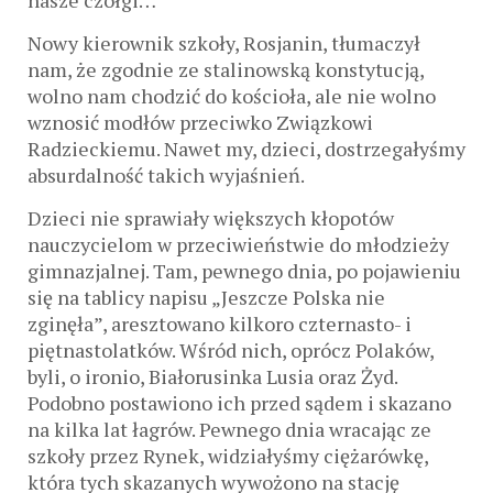
Nowy kierownik szkoły, Rosjanin, tłumaczył
nam, że zgodnie ze stalinowską konstytucją,
wolno nam chodzić do kościoła, ale nie wolno
wznosić modłów przeciwko Związkowi
Radzieckiemu. Nawet my, dzieci, dostrzegałyśmy
absurdalność takich wyjaśnień.
Dzieci nie sprawiały większych kłopotów
nauczycielom w przeciwieństwie do młodzieży
gimnazjalnej. Tam, pewnego dnia, po pojawieniu
się na tablicy napisu „Jeszcze Polska nie
zginęła”, aresztowano kilkoro czternasto- i
piętnastolatków. Wśród nich, oprócz Polaków,
byli, o ironio, Białorusinka Lusia oraz Żyd.
Podobno postawiono ich przed sądem i skazano
na kilka lat łagrów. Pewnego dnia wracając ze
szkoły przez Rynek, widziałyśmy ciężarówkę,
która tych skazanych wywożono na stację