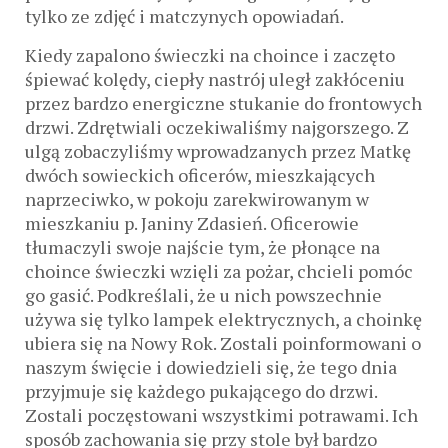
tylko ze zdjęć i matczynych opowiadań.
Kiedy zapalono świeczki na choince i zaczęto
śpiewać kolędy, ciepły nastrój uległ zakłóceniu
przez bardzo energiczne stukanie do frontowych
drzwi. Zdrętwiali oczekiwaliśmy najgorszego. Z
ulgą zobaczyliśmy wprowadzanych przez Matkę
dwóch sowieckich oficerów, mieszkających
naprzeciwko, w pokoju zarekwirowanym w
mieszkaniu p. Janiny Zdasień. Oficerowie
tłumaczyli swoje najście tym, że płonące na
choince świeczki wzięli za pożar, chcieli pomóc
go gasić. Podkreślali, że u nich powszechnie
używa się tylko lampek elektrycznych, a choinkę
ubiera się na Nowy Rok. Zostali poinformowani o
naszym święcie i dowiedzieli się, że tego dnia
przyjmuje się każdego pukającego do drzwi.
Zostali poczęstowani wszystkimi potrawami. Ich
sposób zachowania się przy stole był bardzo