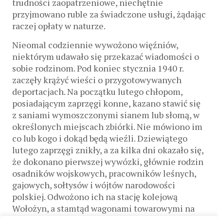
trudności zaopatrzeniowe, niechętnie
przyjmowano ruble za świadczone usługi, żądając
raczej opłaty w naturze.
Nieomal codziennie wywożono więźniów,
niektórym udawało się przekazać wiadomości o
sobie rodzinom. Pod koniec stycznia 1940 r.
zaczęły krążyć wieści o przygotowywanych
deportacjach. Na początku lutego chłopom,
posiadającym zaprzęgi konne, kazano stawić się
z saniami wymoszczonymi sianem lub słomą, w
określonych miejscach zbiórki. Nie mówiono im
co lub kogo i dokąd będą wieźli. Dziewiątego
lutego zaprzęgi znikły, a za kilka dni okazało się,
że dokonano pierwszej wywózki, głównie rodzin
osadników wojskowych, pracowników leśnych,
gajowych, sołtysów i wójtów narodowości
polskiej. Odwożono ich na stację kolejową
Wołożyn, a stamtąd wagonami towarowymi na