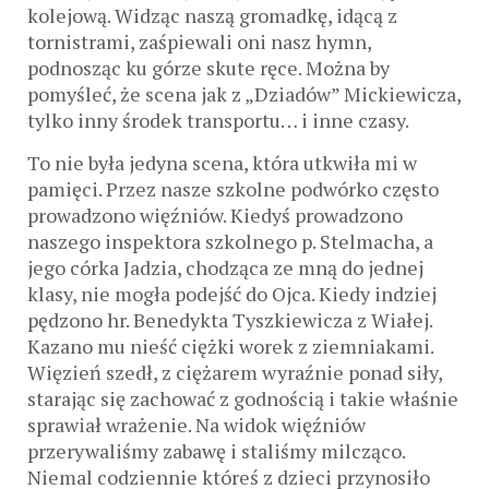
kolejową. Widząc naszą gromadkę, idącą z
tornistrami, zaśpiewali oni nasz hymn,
podnosząc ku górze skute ręce. Można by
pomyśleć, że scena jak z „Dziadów” Mickiewicza,
tylko inny środek transportu… i inne czasy.
To nie była jedyna scena, która utkwiła mi w
pamięci. Przez nasze szkolne podwórko często
prowadzono więźniów. Kiedyś prowadzono
naszego inspektora szkolnego p. Stelmacha, a
jego córka Jadzia, chodząca ze mną do jednej
klasy, nie mogła podejść do Ojca. Kiedy indziej
pędzono hr. Benedykta Tyszkiewicza z Wiałej.
Kazano mu nieść ciężki worek z ziemniakami.
Więzień szedł, z ciężarem wyraźnie ponad siły,
starając się zachować z godnością i takie właśnie
sprawiał wrażenie. Na widok więźniów
przerywaliśmy zabawę i staliśmy milcząco.
Niemal codziennie któreś z dzieci przynosiło