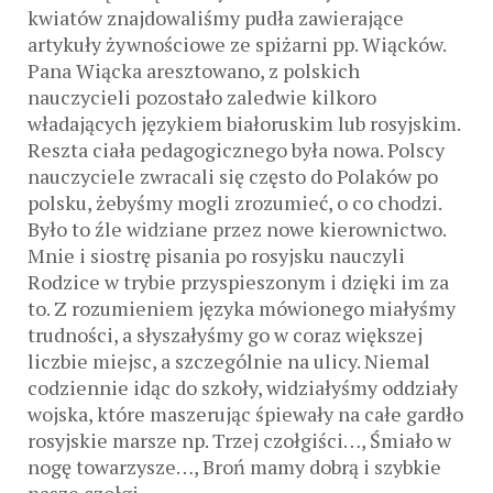
kwiatów znajdowaliśmy pudła zawierające
artykuły żywnościowe ze spiżarni pp. Wiącków.
Pana Wiącka aresztowano, z polskich
nauczycieli pozostało zaledwie kilkoro
władających językiem białoruskim lub rosyjskim.
Reszta ciała pedagogicznego była nowa. Polscy
nauczyciele zwracali się często do Polaków po
polsku, żebyśmy mogli zrozumieć, o co chodzi.
Było to źle widziane przez nowe kierownictwo.
Mnie i siostrę pisania po rosyjsku nauczyli
Rodzice w trybie przyspieszonym i dzięki im za
to. Z rozumieniem języka mówionego miałyśmy
trudności, a słyszałyśmy go w coraz większej
liczbie miejsc, a szczególnie na ulicy. Niemal
codziennie idąc do szkoły, widziałyśmy oddziały
wojska, które maszerując śpiewały na całe gardło
rosyjskie marsze np. Trzej czołgiści…, Śmiało w
nogę towarzysze…, Broń mamy dobrą i szybkie
nasze czołgi…