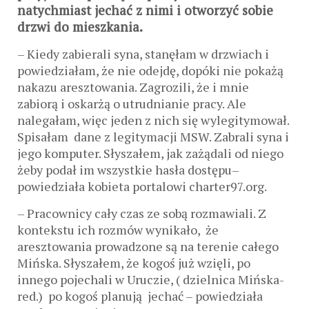
natychmiast jechać z nimi i otworzyć sobie
drzwi do mieszkania.
– Kiedy zabierali syna, stanęłam w drzwiach i
powiedziałam, że nie odejdę, dopóki nie pokażą
nakazu aresztowania. Zagrozili, że i mnie
zabiorą i oskarżą o utrudnianie pracy. Ale
nalegałam, więc jeden z nich się wylegitymował.
Spisałam dane z legitymacji MSW. Zabrali syna i
jego komputer. Słyszałem, jak zażądali od niego
żeby podał im wszystkie hasła dostępu–
powiedziała kobieta portalowi charter97.org.
– Pracownicy cały czas ze sobą rozmawiali. Z
kontekstu ich rozmów wynikało, że
aresztowania prowadzone są na terenie całego
Mińska. Słyszałem, że kogoś już wzięli, po
innego pojechali w Uruczie, ( dzielnica Mińska-
red.) po kogoś planują jechać – powiedziała