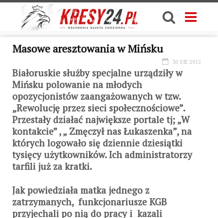
Masowe aresztowania w Mińsku
30 SIE 2012
Białoruskie służby specjalne urządziły w
Mińsku polowanie na młodych
opozycjonistów zaangażowanych w tzw.
„Rewolucję przez sieci społecznościowe”.
Przestały działać największe portale tj; „W
kontakcie” , „ Zmęczył nas Łukaszenka”, na
których logowało się dziennie dziesiątki
tysięcy użytkowników. Ich administratorzy
tarfili już za kratki.
Jak powiedziała matka jednego z
zatrzymanych, funkcjonariusze KGB
przyjechali po nią do pracy i kazali