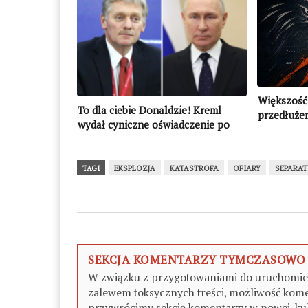
Większość
To dla ciebie Donaldzie! Kreml
przedłużen
wydał cyniczne oświadczenie po
trzeba zac
ataku na Kijów (WIDEO)
TAGI
EKSPLOZJA
KATASTROFA
OFIARY
SEPARAT
SEKCJA KOMENTARZY TYMCZASOWO
W związku z przygotowaniami do uruchomieni
zalewem toksycznych treści, możliwość kome
przywrócimy sekcję komentarzy w nowej, kul