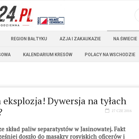
REGION BAŁTYKU
AZJA I ZAKAUKAZIE
NA ŚWIECIE
SOWA
KALENDARIUM KRESÓW
POLACY NA WSCHODZIE
 eksplozja! Dywersja na tyłach
?
27 CZE 2016
e skład paliw separatystów w Jasinowatej. Fakt
eśniej doszło do masakry rosyjskich oficerów i