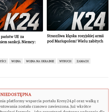
Straszliwa klęska rosyjskiej armii
 państw UE za
pod Mariupolem! Wielu zabitych
iem sankcji. Niemcy:
ząć je powoli znosić
YŚCI
WOJNA
WOJNA NA UKRAINIE
WYBUCH
ZAMACH
 NIEDOSTĘPNA
a platformy wsparcia portalu Kresy24.pl oraz walką z
ntowania została czasowo zawieszona. Już wkrótce
turalnej formule – jako przestrzeń dostępną wyłącznie dla