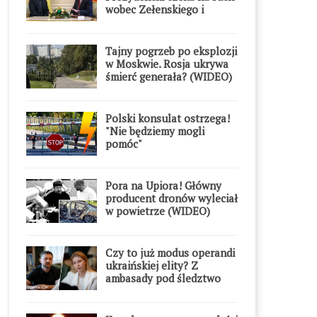
wobec Zełenskiego i
Orderu Orła Białego
Tajny pogrzeb po eksplozji
w Moskwie. Rosja ukrywa
śmierć generała? (WIDEO)
Polski konsulat ostrzega!
"Nie będziemy mogli
pomóc"
Pora na Upiora! Główny
producent dronów wyleciał
w powietrze (WIDEO)
Czy to już modus operandi
ukraińskiej elity? Z
ambasady pod śledztwo