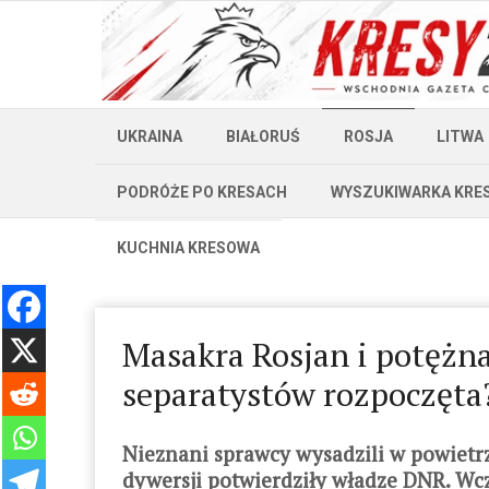
UKRAINA
BIAŁORUŚ
ROSJA
LITWA
PODRÓŻE PO KRESACH
WYSZUKIWARKA KRE
KUCHNIA KRESOWA
Masakra Rosjan i potężna
separatystów rozpoczęta
Nieznani sprawcy wysadzili w powietrz
dywersji potwierdziły władze DNR. Wcz