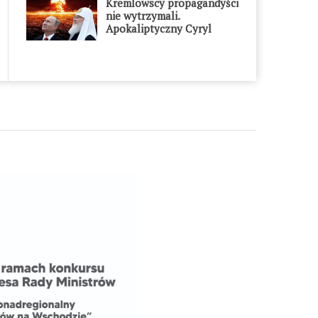
Kremlowscy propagandyści
nie wytrzymali.
Apokaliptyczny Cyryl
przesadził