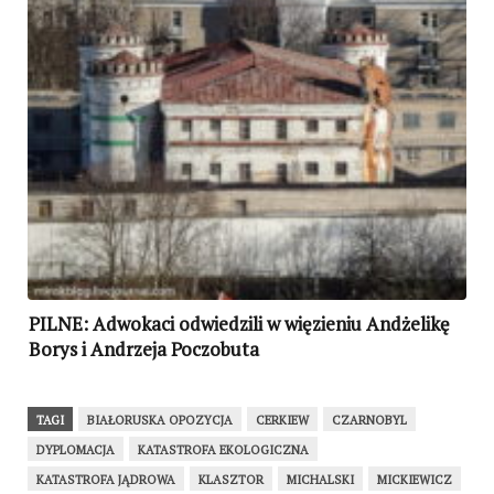
PILNE: Adwokaci odwiedzili w więzieniu Andżelikę
Borys i Andrzeja Poczobuta
TAGI
BIAŁORUSKA OPOZYCJA
CERKIEW
CZARNOBYL
DYPLOMACJA
KATASTROFA EKOLOGICZNA
KATASTROFA JĄDROWA
KLASZTOR
MICHALSKI
MICKIEWICZ