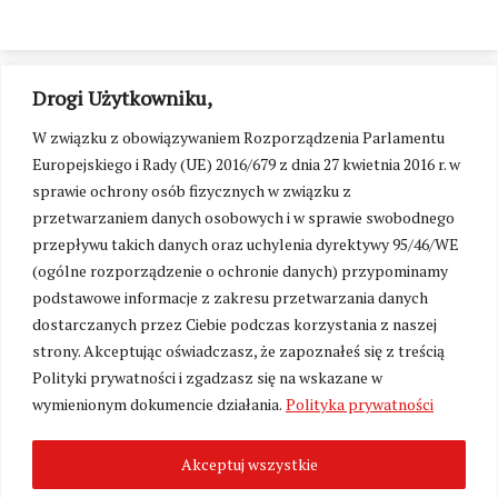
Drogi Użytkowniku,
W związku z obowiązywaniem Rozporządzenia Parlamentu
Europejskiego i Rady (UE) 2016/679 z dnia 27 kwietnia 2016 r. w
sprawie ochrony osób fizycznych w związku z
przetwarzaniem danych osobowych i w sprawie swobodnego
przepływu takich danych oraz uchylenia dyrektywy 95/46/WE
(ogólne rozporządzenie o ochronie danych) przypominamy
podstawowe informacje z zakresu przetwarzania danych
dostarczanych przez Ciebie podczas korzystania z naszej
strony. Akceptując oświadczasz, że zapoznałeś się z treścią
Polityki prywatności i zgadzasz się na wskazane w
Zmień ustawienia cookies
wymienionym dokumencie działania.
Polityka prywatności
Akceptuj wszystkie
©
Kresy24.pl
2026. Wszelkie Prawa Zastrzeżone.
O nas i Kontakt
|