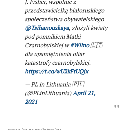
J. Fisher, wspólnie z
przedstawicielką białoruskiego
społeczeństwa obywatelskiego
@Tsihanouskaya
, złożyli kwiaty
pod pomnikiem Matki
Czarnobylskiej w
#Wilno
🇱🇹
dla upamiętnienia ofiar
katastrofy czarnobylskiej.
https://t.co/wU2kFtUQjx
— PL in Lithuania 🇵🇱
(@PLinLithuania)
April 21,
2021