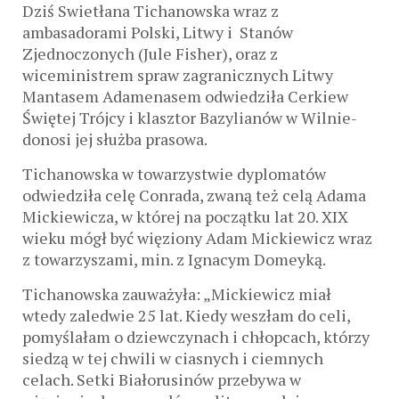
Dziś Swietłana Tichanowska wraz z
ambasadorami Polski, Litwy i Stanów
Zjednoczonych (Jule Fisher), oraz z
wiceministrem spraw zagranicznych Litwy
Mantasem Adamenasem odwiedziła Cerkiew
Świętej Trójcy i klasztor Bazylianów w Wilnie-
donosi jej służba prasowa.
Tichanowska w towarzystwie dyplomatów
odwiedziła celę Conrada, zwaną też celą Adama
Mickiewicza, w której na początku lat 20. XIX
wieku mógł być więziony Adam Mickiewicz wraz
z towarzyszami, min. z Ignacym Domeyką.
Tichanowska zauważyła: „Mickiewicz miał
wtedy zaledwie 25 lat. Kiedy weszłam do celi,
pomyślałam o dziewczynach i chłopcach, którzy
siedzą w tej chwili w ciasnych i ciemnych
celach. Setki Białorusinów przebywa w