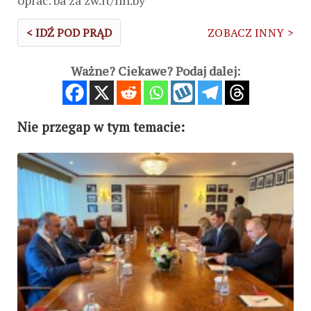
oprac. ba za zw.lt/nn.by
< IDŹ POD PRĄD
ZOBACZ INNY >
Ważne? Ciekawe? Podaj dalej:
Nie przegap w tym temacie: