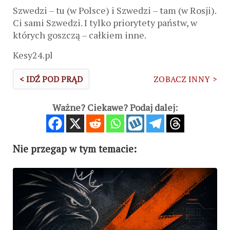
Szwedzi – tu (w Polsce) i Szwedzi – tam (w Rosji).
Ci sami Szwedzi. I tylko priorytety państw, w
których goszczą – całkiem inne.
Kesy24.pl
< IDŹ POD PRĄD
ZOBACZ INNY >
Ważne? Ciekawe? Podaj dalej:
Nie przegap w tym temacie: