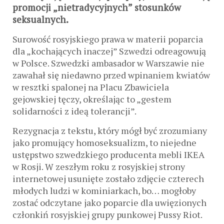
promocji „nietradycyjnych” stosunków
seksualnych.
Surowość rosyjskiego prawa w materii poparcia
dla „kochających inaczej” Szwedzi odreagowują
w Polsce. Szwedzki ambasador w Warszawie nie
zawahał się niedawno przed wpinaniem kwiatów
w resztki spalonej na Placu Zbawiciela
gejowskiej tęczy, określając to „gestem
solidarności z ideą tolerancji”.
Rezygnacja z tekstu, który mógł być zrozumiany
jako promujący homoseksualizm, to niejedne
ustępstwo szwedzkiego producenta mebli IKEA
w Rosji. W zeszłym roku z rosyjskiej strony
internetowej usunięte zostało zdjęcie czterech
młodych ludzi w kominiarkach, bo… mogłoby
zostać odczytane jako poparcie dla uwięzionych
członkiń rosyjskiej grupy punkowej Pussy Riot.