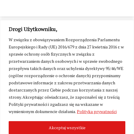
Drogi Użytkowniku,
W związku z obowiązywaniem Rozporządzenia Parlamentu
Europejskiego i Rady (UE) 2016/679 z dnia 27 kwietnia 2016 r. w
sprawie ochrony osób fizycznych w związku z
przetwarzaniem danych osobowych i w sprawie swobodnego
przepływu takich danych oraz uchylenia dyrektywy 95/46/WE
(ogólne rozporządzenie o ochronie danych) przypominamy
podstawowe informacje z zakresu przetwarzania danych
dostarczanych przez Ciebie podczas korzystania z naszej
strony. Akceptując oświadczasz, że zapoznałeś się z treścią
Polityki prywatności i zgadzasz się na wskazane w
Zmień ustawienia cookies
wymienionym dokumencie działania.
Polityka prywatności
Akceptuj wszystkie
©
Kresy24.pl
2026. Wszelkie Prawa Zastrzeżone.
O nas i Kontakt
|