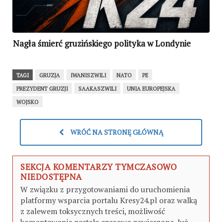
Nagła śmierć gruzińskiego polityka w Londynie
TAGI
GRUZJA
IWANISZWILI
NATO
PE
PREZYDENT GRUZJI
SAAKASZWILI
UNIA EUROPEJSKA
WOJSKO
WRÓĆ NA STRONĘ GŁÓWNĄ
SEKCJA KOMENTARZY TYMCZASOWO
NIEDOSTĘPNA
W związku z przygotowaniami do uruchomienia
platformy wsparcia portalu Kresy24.pl oraz walką
z zalewem toksycznych treści, możliwość