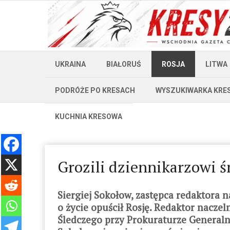
UKRAINA
BIAŁORUŚ
ROSJA
LITWA
PODRÓŻE PO KRESACH
WYSZUKIWARKA KRE
KUCHNIA KRESOWA
Grozili dziennikarzowi ś
Siergiej Sokołow, zastępca redaktora 
o życie opuścił Rosję. Redaktor nacze
Śledczego przy Prokuraturze General