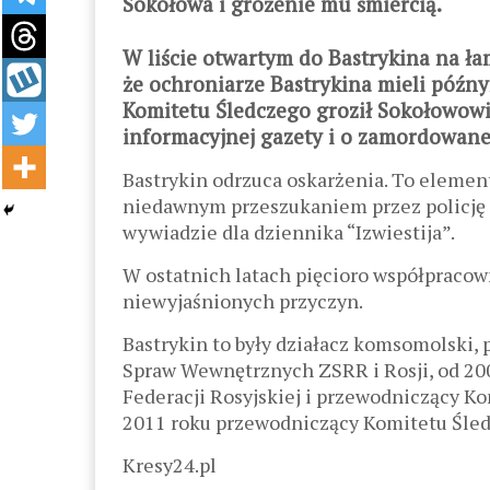
Sokołowa i grożenie mu śmiercią.
W liście otwartym do Bastrykina na ł
że ochroniarze Bastrykina mieli późn
Komitetu Śledczego groził Sokołowowi
informacyjnej gazety i o zamordowanej
Bastrykin odrzuca oskarżenia. To eleme
niedawnym przeszukaniem przez policję 
wywiadzie dla dziennika “Izwiestija”.
W ostatnich latach pięcioro współpracow
niewyjaśnionych przyczyn.
Bastrykin to były działacz komsomolski, 
Spraw Wewnętrznych ZSRR i Rosji, od 20
Federacji Rosyjskiej i przewodniczący K
2011 roku przewodniczący Komitetu Śledc
Kresy24.pl