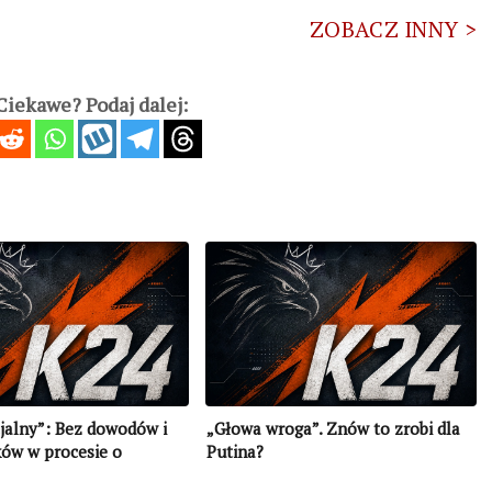
ZOBACZ INNY >
iekawe? Podaj dalej:
jalny”: Bez dowodów i
„Głowa wroga”. Znów to zrobi dla
ków w procesie o
Putina?
Politkowskiej