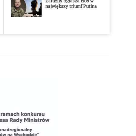
Załużny ogłasza cios w
największy triumf Putina