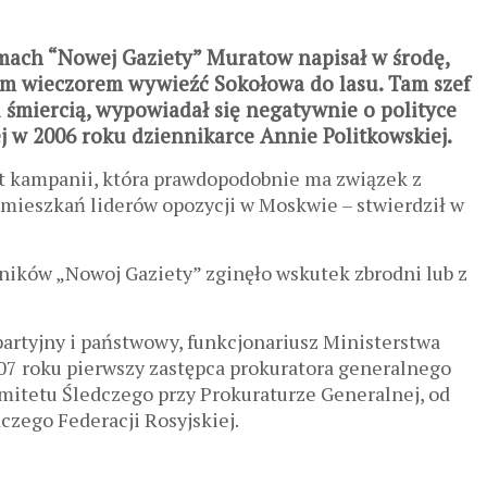
amach “Nowej Gaziety” Muratow napisał w środę,
ym wieczorem wywieźć Sokołowa do lasu. Tam szef
 śmiercią, wypowiadał się negatywnie o polityce
 w 2006 roku dziennikarce Annie Politkowskiej.
nt kampanii, która prawdopodobnie ma związek z
mieszkań liderów opozycji w Moskwie – stwierdził w
ników „Nowoj Gaziety” zginęło wskutek zbrodni lub z
partyjny i państwowy, funkcjonariusz Ministerstwa
07 roku pierwszy zastępca prokuratora generalnego
omitetu Śledczego przy Prokuraturze Generalnej, od
zego Federacji Rosyjskiej.