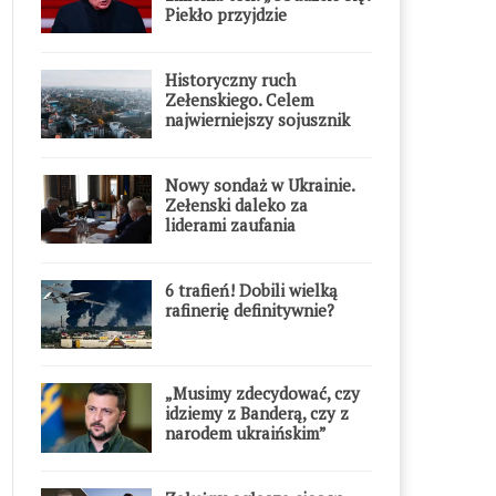
Piekło przyjdzie
błyskawicznie”
Historyczny ruch
Zełenskiego. Celem
najwierniejszy sojusznik
Putina w Europie
Nowy sondaż w Ukrainie.
Zełenski daleko za
liderami zaufania
6 trafień! Dobili wielką
rafinerię definitywnie?
„Musimy zdecydować, czy
idziemy z Banderą, czy z
narodem ukraińskim”