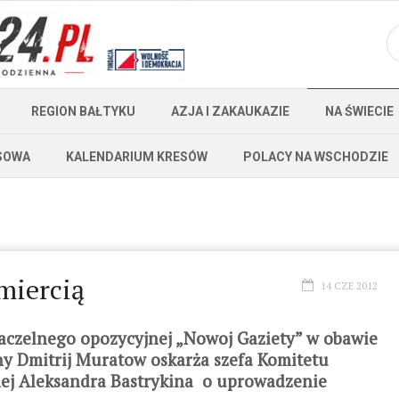
REGION BAŁTYKU
AZJA I ZAKAUKAZIE
NA ŚWIECIE
SOWA
KALENDARIUM KRESÓW
POLACY NA WSCHODZIE
miercią
14 CZE 2012
naczelnego opozycyjnej „Nowoj Gaziety” w obawie
lny Dmitrij Muratow oskarża szefa Komitetu
nej Aleksandra Bastrykina o uprowadzenie