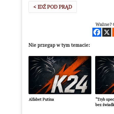
< IDŹ POD PRĄD
Ważne? C
Nie przegap w tym temacie:
Alfabet Putina
“Tryb spec
bez świad
zabójstwo 