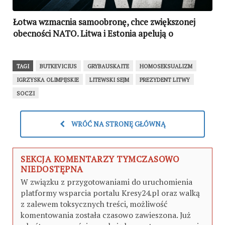
Łotwa wzmacnia samoobronę, chce zwiększonej
obecności NATO. Litwa i Estonia apelują o
zdecydowaną reakcję świata
TAGI
BUTKEVICIUS
GRYBAUSKAITE
HOMOSEKSUALIZM
IGRZYSKA OLIMPIJSKIE
LITEWSKI SEJM
PREZYDENT LITWY
SOCZI
WRÓĆ NA STRONĘ GŁÓWNĄ
SEKCJA KOMENTARZY TYMCZASOWO
NIEDOSTĘPNA
W związku z przygotowaniami do uruchomienia
platformy wsparcia portalu Kresy24.pl oraz walką
z zalewem toksycznych treści, możliwość
komentowania została czasowo zawieszona. Już