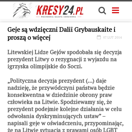
Geje są wdzięczni Dalii Grybauskaite i
proszą o więcej
07 LUT 2014
Litewskiej Lidze Gejów spodobała się decyzja
prezydent Litwy o rezygnacji z wyjazdu na
igrzyska olimpijskie do Soczi.
„Polityczna decyzja prezydent (…) daje
nadzieję, że przywódczyni państwa będzie
konsekwentna w dziedzinie obrony praw
człowieka na Litwie. Spodziewamy się, że
prezydent podejmie kolejne działania w celu
odwołania dyskryminujących ustaw” –
napisali geje w oświadczeniu, przypominając,
że na Litwie sytuacja z prawami osób LGBT