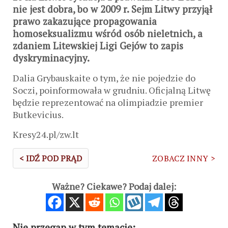
nie jest dobra, bo w 2009 r. Sejm Litwy przyjął
prawo zakazujące propagowania
homoseksualizmu wśród osób nieletnich, a
zdaniem Litewskiej Ligi Gejów to zapis
dyskryminacyjny.
Dalia Grybauskaite o tym, że nie pojedzie do
Soczi, poinformowała w grudniu. Oficjalną Litwę
będzie reprezentować na olimpiadzie premier
Butkevicius.
Kresy24.pl/zw.lt
< IDŹ POD PRĄD
ZOBACZ INNY >
Ważne? Ciekawe? Podaj dalej:
Nie przegap w tym temacie: