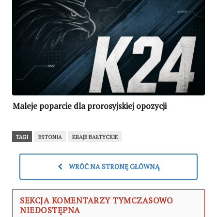
Maleje poparcie dla prorosyjskiej opozycji
TAGI
ESTONIA
KRAJE BAŁTYCKIE
WRÓĆ NA STRONĘ GŁÓWNĄ
SEKCJA KOMENTARZY TYMCZASOWO
NIEDOSTĘPNA