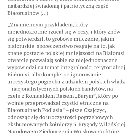
najbardziej świadomą i patriotyczną część
Białorusinów (…).
„Znamiennym przykładem, który
niejednokrotnie rzucał się w oczy, i który znów
się potwierdził, to grobowe milczenie, jakim
białoruskie społeczeństwo reaguje na to, jak
znane postacie polskiej mniejszości na Białorusi
otwarcie pozwalają sobie na niejednoznaczne
wypowiedzi na temat integralności terytorialnej
Białorusi, albo kompletne ignorowanie
uroczystego pogrzebu z udziałem polskich władz
– nacjonalistycznych polskich bandytów, na
czele z Romualdem Rajsem „Burym”, który po
wojnie przeprowadzał czystki etniczne na
Białorusinach Podlasia” – pisze Czajczyc,
odnosząc się do uroczystości pogrzebowych
ekshumowanych żołnierzy 3. Brygady Wileńskiej
Narodowego Zjednoczenia Wojskowego, które