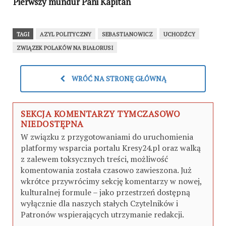
Pierwszy mundur Pani Kapitan
TAGI
AZYL POLITYCZNY
SEBASTIANOWICZ
UCHODŹCY
ZWIĄZEK POLAKÓW NA BIAŁORUSI
WRÓĆ NA STRONĘ GŁÓWNĄ
SEKCJA KOMENTARZY TYMCZASOWO
NIEDOSTĘPNA
W związku z przygotowaniami do uruchomienia
platformy wsparcia portalu Kresy24.pl oraz walką
z zalewem toksycznych treści, możliwość
komentowania została czasowo zawieszona. Już
wkrótce przywrócimy sekcję komentarzy w nowej,
kulturalnej formule – jako przestrzeń dostępną
wyłącznie dla naszych stałych Czytelników i
Patronów wspierających utrzymanie redakcji.