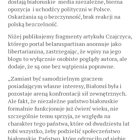
dostają białoruskie media niezależne, bierna
opozycja i uchodźcy polityczni w Polsce.
Oskarżania są o bezczynność, brak reakcji na
polską bezczelność.
Niżej publikujemy fragmenty artykułu Czajczyca,
którego portal belaruspartisan anonsuje jako
libertarianina, zastrzegając, że wpisy na jego
blogu to wyłącznie osobiste poglądy autora, ale
dodaje, że są one bez wątpienia poprawne.
„Zamiast być samodzielnym graczem
posiadającym własne interesy, Białoruś była i
pozostaje areną konfrontacji sił zewnętrznych.
Ale fakt, że niezależne państwo białoruskie
formalnie funkcjonuje już ćwierć wieku, nie
szczególnie temu sprzyja, ze względu na
charakter tego państwa, które od dwudziestu lat
robi wszystko, żeby podzielić społeczeństwo
białoruskie. Państwo, które odrzuciło od siebie