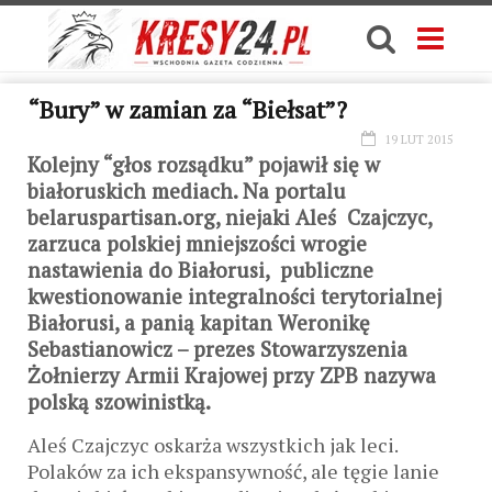
“Bury” w zamian za “Biełsat”?
19 LUT 2015
Kolejny “głos rozsądku” pojawił się w
białoruskich mediach. Na portalu
belaruspartisan.org, niejaki Aleś Czajczyc,
zarzuca polskiej mniejszości wrogie
nastawienia do Białorusi, publiczne
kwestionowanie integralności terytorialnej
Białorusi, a panią kapitan Weronikę
Sebastianowicz – prezes Stowarzyszenia
Żołnierzy Armii Krajowej przy ZPB nazywa
polską szowinistką.
Aleś Czajczyc oskarża wszystkich jak leci.
Polaków za ich ekspansywność, ale tęgie lanie