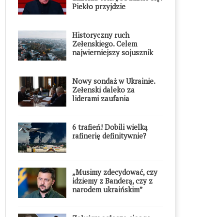
Piekło przyjdzie
błyskawicznie”
Historyczny ruch
Zełenskiego. Celem
najwierniejszy sojusznik
Putina w Europie
Nowy sondaż w Ukrainie.
Zełenski daleko za
liderami zaufania
6 trafień! Dobili wielką
rafinerię definitywnie?
„Musimy zdecydować, czy
idziemy z Banderą, czy z
narodem ukraińskim”