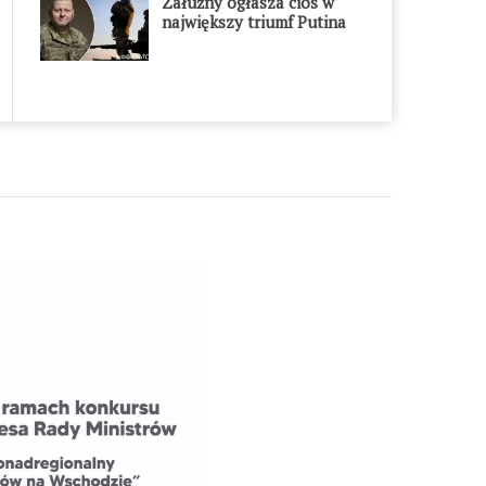
Załużny ogłasza cios w
największy triumf Putina