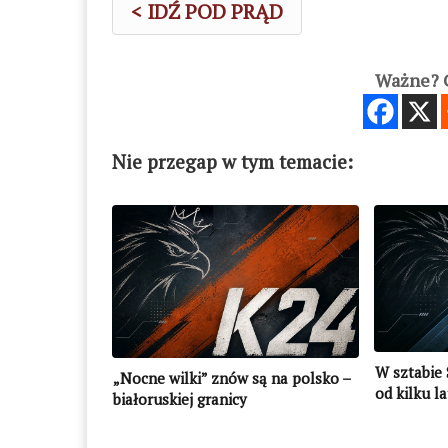
< IDŹ POD PRĄD
Ważne? C
Nie przegap w tym temacie:
W sztabie 
„Nocne wilki” znów są na polsko –
od kilku l
białoruskiej granicy
funkcjonar