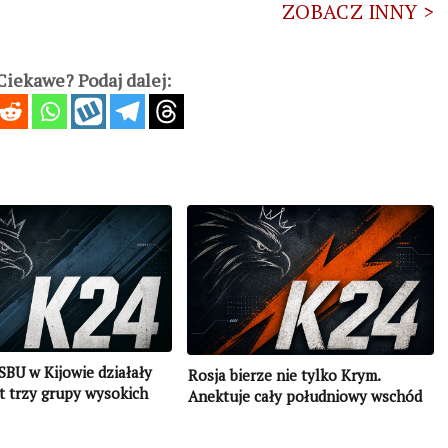
ZOBACZ INNY >
iekawe? Podaj dalej:
SBU w Kijowie działały
Rosja bierze nie tylko Krym.
at trzy grupy wysokich
Anektuje cały południowy wschód
iuszy FSB
Ukrainy? (AKTUALIZACJA)