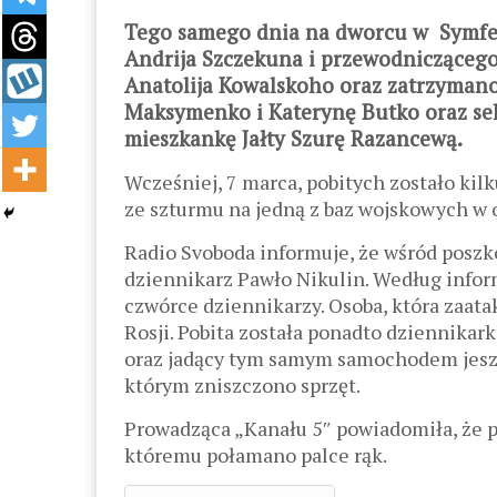
Tego samego dnia na dworcu w Symfer
Andrija Szczekuna i przewodnicząceg
Anatolija Kowalskoho oraz zatrzymano
Maksymenko i Katerynę Butko oraz s
mieszkankę Jałty Szurę Razancewą.
Wcześniej, 7 marca, pobitych zostało kil
ze szturmu na jedną z baz wojskowych w 
Radio Svoboda informuje, że wśród poszk
dziennikarz Pawło Nikulin. Według infor
czwórce dziennikarzy. Osoba, która zaata
Rosji. Pobita została ponadto dziennikar
oraz jadący tym samym samochodem jeszcz
którym zniszczono sprzęt.
Prowadząca „Kanału 5″ powiadomiła, że pob
któremu połamano palce rąk.