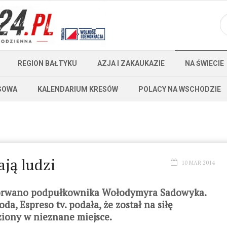
REGION BAŁTYKU
AZJA I ZAKAUKAZIE
NA ŚWIECIE
SOWA
KALENDARIUM KRESÓW
POLACY NA WSCHODZIE
ają ludzi
10 MAR 2014
porwano podpułkownika Wołodymyra Sadowyka.
a, Espreso tv. podała, że został na siłę
iony w nieznane miejsce.