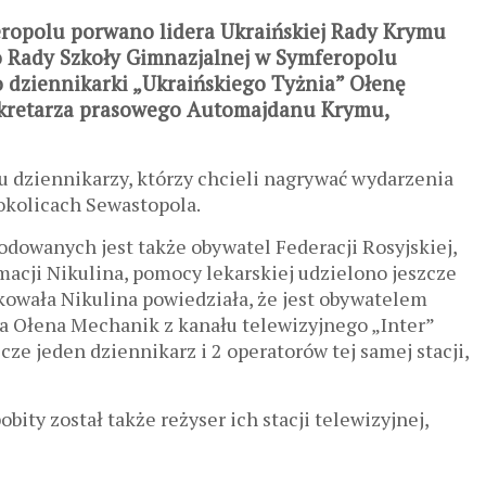
opolu porwano lidera Ukraińskiej Rady Krymu
o Rady Szkoły Gimnazjalnej w Symferopolu
 dziennikarki „Ukraińskiego Tyżnia” Ołenę
ekretarza prasowego Automajdanu Krymu,
ku dziennikarzy, którzy chcieli nagrywać wydarzenia
okolicach Sewastopola.
odowanych jest także obywatel Federacji Rosyjskiej,
macji Nikulina, pomocy lekarskiej udzielono jeszcze
kowała Nikulina powiedziała, że jest obywatelem
ka Ołena Mechanik z kanału telewizyjnego „Inter”
e jeden dziennikarz i 2 operatorów tej samej stacji,
ity został także reżyser ich stacji telewizyjnej,