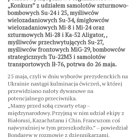
„Konkurs” z udziałem samolotów szturmowo-
bombowych Su-24 i 25, myśliwców
wielozadaniowych Su-34, śmigłowców
wielozadaniowych Mi-8 i Mi-24 oraz
szturmowych Mi-28 i Ka-52 Aligator, ,
myśliwców przechwytujących Su-27,
myśliwców frontowych MiG-29, bombowców
strategicznych Tu-22M3 i samolotów
transportowych Ił-76, potrwa do 26 maja.
25 maja, czyli w dniu wyborów prezydenckich na
Ukrainie nastąpi kulminacja ćwiczeń, w której
przewidziano naloty dywanowe na
potencjalnego przeciwnika.
„Mamy przed sobą czwarty etap –
międzynarodowy. Przyjmą w nim udział ekipy z
Białorusi, Kazachstanu i Chin. Francuzom coś
najwyraźniej w tym przeszkodziło.” – powiedział
Bondarew w rozmowie z dziennikarzami.