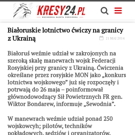
Białoruskie lotnictwo ćwiczy na granicy
z Ukrainą
21 MAJ 2014
Białoruś weźmie udział w zakrojonych na
szeroką skalę manewrach wojsk Federacji
Rosyjskiej przy granicy z Ukrainą. Ćwiczenia
określane przez rosyjskie MON jako „konkurs
lotnictwa wojskowego” już się rozpoczęły i
potrwają do 26 maja – poinformował
głównodowodzący Sił Powietrznych FR gen.
Wiktor Bondarew, informuje „Sewodnia”.
W manewrach weźmie udział ponad 250
wojskowcyh; pilotów, techników
pokładowych, sędziów i organizatorów.