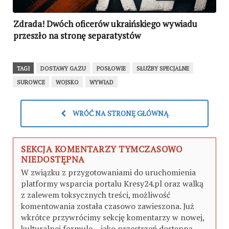
Zdrada! Dwóch oficerów ukraińskiego wywiadu
przeszło na stronę separatystów
TAGI
DOSTAWY GAZU
POSŁOWIE
SŁUŻBY SPECJALNE
SUROWCE
WOJSKO
WYWIAD
WRÓĆ NA STRONĘ GŁÓWNĄ
SEKCJA KOMENTARZY TYMCZASOWO
NIEDOSTĘPNA
W związku z przygotowaniami do uruchomienia
platformy wsparcia portalu Kresy24.pl oraz walką
z zalewem toksycznych treści, możliwość
komentowania została czasowo zawieszona. Już
wkrótce przywrócimy sekcję komentarzy w nowej,
kulturalnej formule – jako przestrzeń dostępną