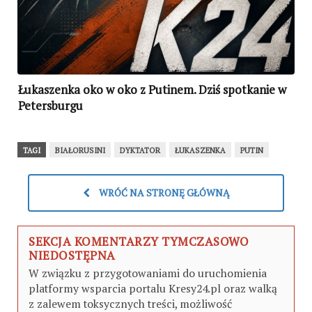
Łukaszenka oko w oko z Putinem. Dziś spotkanie w
Petersburgu
TAGI
BIAŁORUSINI
DYKTATOR
ŁUKASZENKA
PUTIN
WRÓĆ NA STRONĘ GŁÓWNĄ
SEKCJA KOMENTARZY TYMCZASOWO
NIEDOSTĘPNA
W związku z przygotowaniami do uruchomienia
platformy wsparcia portalu Kresy24.pl oraz walką
z zalewem toksycznych treści, możliwość