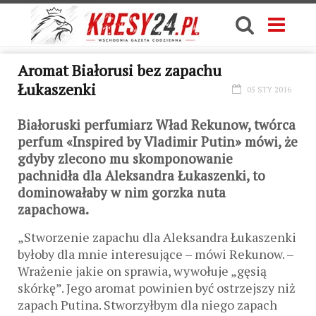
Aromat Białorusi bez zapachu
Łukaszenki
05 STY 2016
Białoruski perfumiarz Wład Rekunow, twórca
perfum «Inspired by Vladimir Putin» mówi, że
gdyby zlecono mu skomponowanie
pachnidła dla Aleksandra Łukaszenki, to
dominowałaby w nim gorzka nuta
zapachowa.
„Stworzenie zapachu dla Aleksandra Łukaszenki
byłoby dla mnie interesujące – mówi Rekunow. –
Wrażenie jakie on sprawia, wywołuje „gęsią
skórkę”. Jego aromat powinien być ostrzejszy niż
zapach Putina. Stworzyłbym dla niego zapach