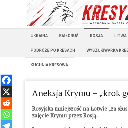
UKRAINA
BIAŁORUŚ
ROSJA
LITWA
PODRÓŻE PO KRESACH
WYSZUKIWARKA KRE
KUCHNIA KRESOWA
Aneksja Krymu – „krok 
Rosyjska mniejszość na Łotwie „za słu
zajęcie Krymu przez Rosją.