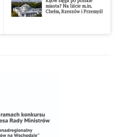
Kijów sięga po polskie
miasta? Na liście m.in.
Chełm, Rzeszów i Przemyśl