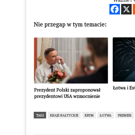
Nie przegap w tym temacie:
Łotwa i Es
Prezydent Polski zaproponował
prezydentowi USA wzmocnienie
NATO na wschodniej flance
TAGI
KRAJE BAŁTYCKIE
KRYM
ŁOTWA
PREMIER