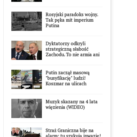
Rosyjski paradoks wojny.
Tak pęka mit imperium
Putina
Dyktatorzy odkryli
strategiczną słabość
Zachodu. To nie armia ani
gospodarka
Putin zaczął masową
"busyfikację" ludzi!
Koszmar na ulicach
Muzyk skazany na 4 lata
więzienia (WIDEO)
Straż Graniczna bije na
alarm: tu szykują inwazję!