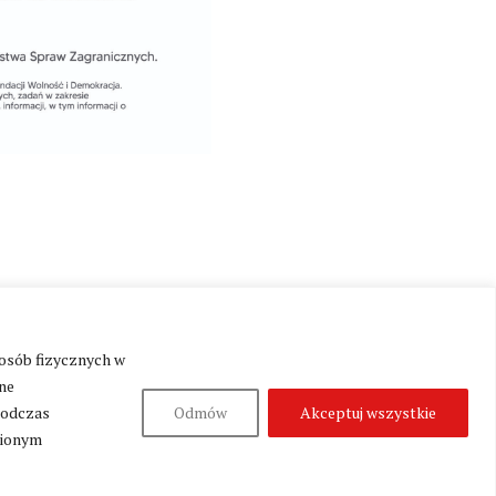
Produkcja:
Fundacja Wolność i Demokracja
 osób fizycznych w
ne
podczas
Odmów
Akceptuj wszystkie
nionym