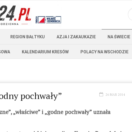
REGION BAŁTYKU
AZJA I ZAKAUKAZIE
NA ŚWIECIE
SOWA
KALENDARIUM KRESÓW
POLACY NA WSCHODZIE
godny pochwały”
26 MAR 2014
szne”, „właściwe” i „godne pochwały” uznała