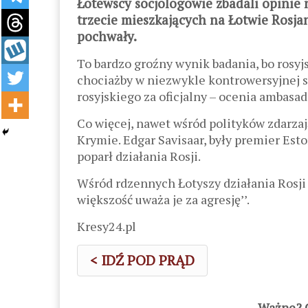
Łotewscy socjologowie zbadali opinie n
trzecie mieszkających na Łotwie Rosjan
pochwały.
To bardzo groźny wynik badania, bo rosyj
chociażby w niezwykle kontrowersyjnej sp
rosyjskiego za oficjalny – ocenia ambas
Co więcej, nawet wśród polityków zdarzają 
Krymie. Edgar Savisaar, były premier Eston
poparł działania Rosji.
Wśród rdzennych Łotyszy działania Rosji
większość uważa je za agresję’’.
Kresy24.pl
< IDŹ POD PRĄD
Ważne? C