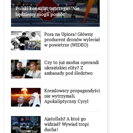
Polski konsulat ostrzega! "Nie
będziemy mogli pomóc"
Pora na Upiora! Główny
producent dronów wyleciał
w powietrze (WIDEO)
Czy to już modus operandi
ukraińskiej elity? Z
ambasady pod śledztwo
Kremlowscy propagandyści
nie wytrzymali.
Apokaliptyczny Cyryl
przesadził
Ajatollah? A ktoś go
widział? Wywiad tropi
ducha!