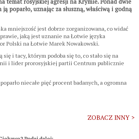
a temat rosyjskiej agresji na Krymie. Ponad dwie
 ją poparło, uznając za słuszną, właściwą i godną
ska mniejszość jest dobrze zorganizowana, co widać
rawie, jaką jest uznanie na Łotwie języka
ador Polski na Łotwie Marek Nowakowski.
się i tacy, którym podoba się to, co stało się na
ii i lider prorosyjskiej partii Centrum publicznie
 poparło niecałe pięć procent badanych, a ogromna
ZOBACZ INNY >
iekawe? Podaj dalej: