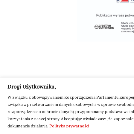
Drogi Użytkowniku,
©
Kresy24.pl
2026. Wszelkie Prawa Zastrzeżone.
O nas i Ko
W związku z obowiązywaniem Rozporządzenia Parlamentu Europejskie
związku z przetwarzaniem danych osobowych i w sprawie swobodne
rozporządzenie o ochronie danych) przypominamy podstawowe inf
korzystania z naszej strony. Akceptując oświadczasz, że zapoznałeś
dokumencie działania.
Polityka prywatności