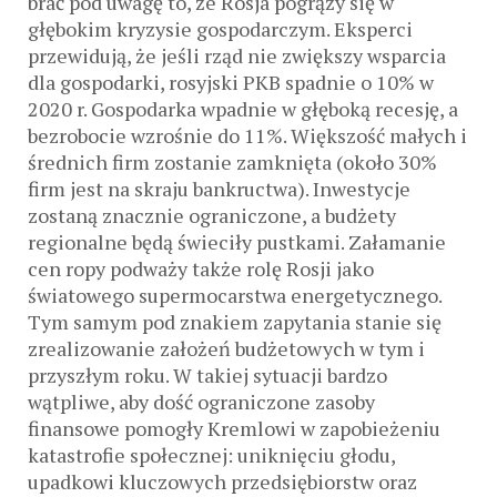
brać pod uwagę to, że Rosja pogrąży się w
głębokim kryzysie gospodarczym. Eksperci
przewidują, że jeśli rząd nie zwiększy wsparcia
dla gospodarki, rosyjski PKB spadnie o 10% w
2020 r. Gospodarka wpadnie w głęboką recesję, a
bezrobocie wzrośnie do 11%. Większość małych i
średnich firm zostanie zamknięta (około 30%
firm jest na skraju bankructwa). Inwestycje
zostaną znacznie ograniczone, a budżety
regionalne będą świeciły pustkami. Załamanie
cen ropy podważy także rolę Rosji jako
światowego supermocarstwa energetycznego.
Tym samym pod znakiem zapytania stanie się
zrealizowanie założeń budżetowych w tym i
przyszłym roku. W takiej sytuacji bardzo
wątpliwe, aby dość ograniczone zasoby
finansowe pomogły Kremlowi w zapobieżeniu
katastrofie społecznej: uniknięciu głodu,
upadkowi kluczowych przedsiębiorstw oraz