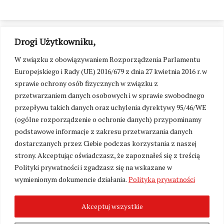
Drogi Użytkowniku,
W związku z obowiązywaniem Rozporządzenia Parlamentu
Europejskiego i Rady (UE) 2016/679 z dnia 27 kwietnia 2016 r. w
sprawie ochrony osób fizycznych w związku z
przetwarzaniem danych osobowych i w sprawie swobodnego
przepływu takich danych oraz uchylenia dyrektywy 95/46/WE
(ogólne rozporządzenie o ochronie danych) przypominamy
podstawowe informacje z zakresu przetwarzania danych
dostarczanych przez Ciebie podczas korzystania z naszej
strony. Akceptując oświadczasz, że zapoznałeś się z treścią
Polityki prywatności i zgadzasz się na wskazane w
Zmień ustawienia cookies
wymienionym dokumencie działania.
Polityka prywatności
Akceptuj wszystkie
©
Kresy24.pl
2026. Wszelkie Prawa Zastrzeżone.
O nas i Kontakt
|
Polityka prywatności