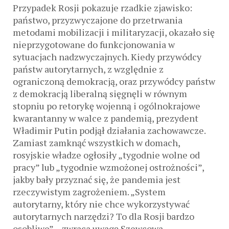
Przypadek Rosji pokazuje rzadkie zjawisko:
państwo, przyzwyczajone do przetrwania
metodami mobilizacji i militaryzacji, okazało się
nieprzygotowane do funkcjonowania w
sytuacjach nadzwyczajnych. Kiedy przywódcy
państw autorytarnych, z względnie z
ograniczoną demokracją, oraz przywódcy państw
z demokracją liberalną sięgnęli w równym
stopniu po retorykę wojenną i ogólnokrajowe
kwarantanny w walce z pandemią, prezydent
Władimir Putin podjął działania zachowawcze.
Zamiast zamknąć wszystkich w domach,
rosyjskie władze ogłosiły „tygodnie wolne od
pracy” lub „tygodnie wzmożonej ostrożności”,
jakby bały przyznać się, że pandemia jest
rzeczywistym zagrożeniem. „System
autorytarny, który nie chce wykorzystywać
autorytarnych narzędzi? To dla Rosji bardzo
osobliwe” – zwraca uwagę Szewcowa.