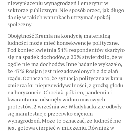
niewypłaceniu wynagrodzeń i emerytur w
sektorze publicznym. Nie sposób orzec, jak długo
da się w takich warunkach utrzymać spokój
społeczny.
Obojętność Kremla na kondycję materialną
ludności może mieć konsekwencje polityczne.
Pod koniec kwietnia 54% respondentów skarżyło
się na spadek dochodów, a 23% stwierdziło, że w
ogóle nie ma dochodów. Inne badanie wykazało,
że 47% Rosjan jest niezadowolonych z działań
rządu. Oznacza to, że sytuacja polityczna w kraju
zmierza ku nieprzewidywalności, z groźbą głodu
na horyzoncie. Chociaż, póki co, pandemia i
kwarantanna odsunęły widmo masowych
protestów, 2 września we Władykaukazie odbyły
się manifestacje przeciwko cięciom
wynagrodzeń. Może to oznaczać, że ludność nie
jest gotowa cierpieć w milczeniu. Również w