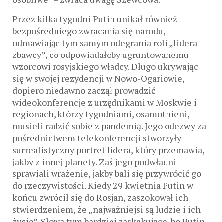
Przez kilka tygodni Putin unikał również
bezpośredniego zwracania się narodu,
odmawiając tym samym odegrania roli „lidera
zbawcy”, co odpowiadałoby ugruntowanemu
wzorcowi rosyjskiego władcy. Długo ukrywając
się w swojej rezydencji w Nowo-Ogariowie,
dopiero niedawno zaczął prowadzić
wideokonferencje z urzędnikami w Moskwie i
regionach, którzy tygodniami, osamotnieni,
musieli radzić sobie z pandemią. Jego odezwy za
pośrednictwem telekonferencji stworzyły
surrealistyczny portret lidera, który przemawia,
jakby z innej planety. Zaś jego podwładni
sprawiali wrażenie, jakby bali się przywrócić go
do rzeczywistości. Kiedy 29 kwietnia Putin w
końcu zwrócił się do Rosjan, zaszokował ich
stwierdzeniem, że „najważniejsi są ludzie i ich
życie”. Słowa tym bardziej zaskakujące, bo Putin