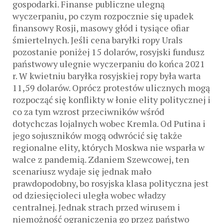
gospodarki. Finanse publiczne ulegną
wyczerpaniu, po czym rozpocznie się upadek
finansowy Rosji, masowy głód i tysiące ofiar
śmiertelnych. Jeśli cena baryłki ropy Urals
pozostanie poniżej 15 dolarów, rosyjski fundusz
państwowy ulegnie wyczerpaniu do końca 2021
r. W kwietniu baryłka rosyjskiej ropy była warta
11,59 dolarów. Oprócz protestów ulicznych mogą
rozpocząć się konflikty w łonie elity politycznej i
co za tym wzrost przeciwników wśród
dotychczas lojalnych wobec Kremla. Od Putina i
jego sojuszników mogą odwrócić się także
regionalne elity, których Moskwa nie wsparła w
walce z pandemią. Zdaniem Szewcowej, ten
scenariusz wydaje się jednak mało
prawdopodobny, bo rosyjska klasa polityczna jest
od dziesięcioleci uległa wobec władzy
centralnej. Jednak strach przed wirusem i
niemożność ograniczenia go przez państwo