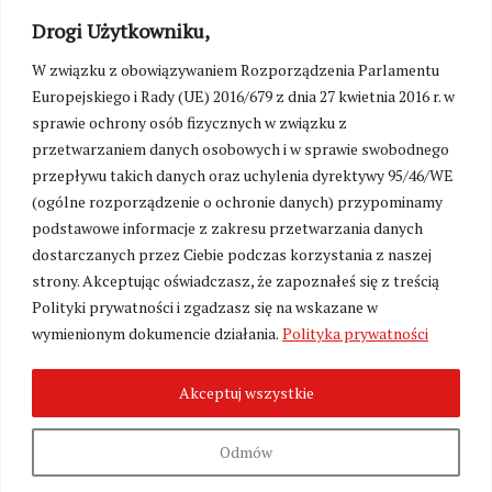
Drogi Użytkowniku,
W związku z obowiązywaniem Rozporządzenia Parlamentu
Europejskiego i Rady (UE) 2016/679 z dnia 27 kwietnia 2016 r. w
sprawie ochrony osób fizycznych w związku z
przetwarzaniem danych osobowych i w sprawie swobodnego
przepływu takich danych oraz uchylenia dyrektywy 95/46/WE
(ogólne rozporządzenie o ochronie danych) przypominamy
podstawowe informacje z zakresu przetwarzania danych
dostarczanych przez Ciebie podczas korzystania z naszej
strony. Akceptując oświadczasz, że zapoznałeś się z treścią
Polityki prywatności i zgadzasz się na wskazane w
Zmień ustawienia cookies
wymienionym dokumencie działania.
Polityka prywatności
Akceptuj wszystkie
©
Kresy24.pl
2026. Wszelkie Prawa Zastrzeżone.
O nas i Kontakt
|
Polityka prywatności
Produkcja:
Fundacja Wolność i Demokracja
Odmów