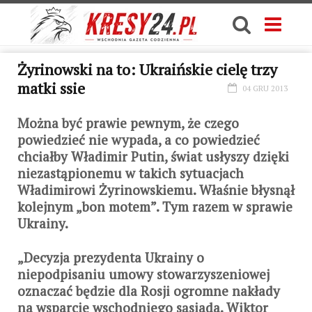
Żyrinowski na to: Ukraińskie cielę trzy
matki ssie
04 GRU 2013
Można być prawie pewnym, że czego
powiedzieć nie wypada, a co powiedzieć
chciałby Władimir Putin, świat usłyszy dzięki
niezastąpionemu w takich sytuacjach
Władimirowi Żyrinowskiemu. Właśnie błysnął
kolejnym „bon motem”. Tym razem w sprawie
Ukrainy.
„Decyzja prezydenta Ukrainy o
niepodpisaniu umowy stowarzyszeniowej
oznaczać będzie dla Rosji ogromne nakłady
na wsparcie wschodniego sąsiada. Wiktor