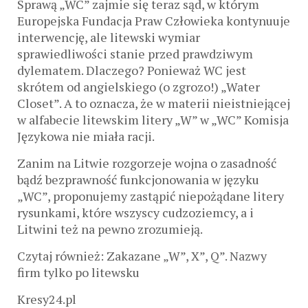
Sprawą „WC” zajmie się teraz sąd, w którym
Europejska Fundacja Praw Człowieka kontynuuje
interwencję, ale litewski wymiar
sprawiedliwości stanie przed prawdziwym
dylematem. Dlaczego? Ponieważ WC jest
skrótem od angielskiego (o zgrozo!) „Water
Closet”. A to oznacza, że w materii nieistniejącej
w alfabecie litewskim litery „W” w „WC” Komisja
Językowa nie miała racji.
Zanim na Litwie rozgorzeje wojna o zasadność
bądź bezprawność funkcjonowania w języku
„WC”, proponujemy zastąpić niepożądane litery
rysunkami, które wszyscy cudzoziemcy, a i
Litwini też na pewno zrozumieją.
Czytaj również: Zakazane „W”, X”, Q”. Nazwy
firm tylko po litewsku
Kresy24.pl