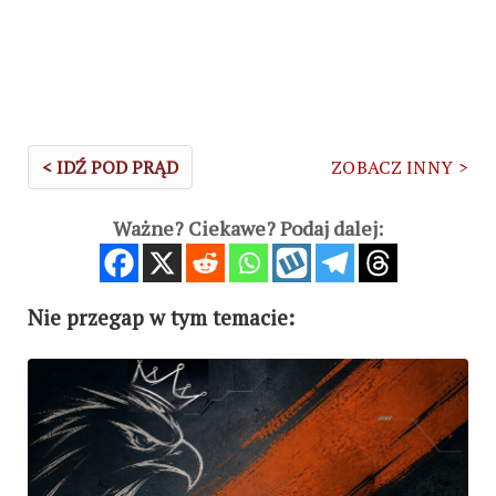
< IDŹ POD PRĄD
ZOBACZ INNY >
Ważne? Ciekawe? Podaj dalej:
Nie przegap w tym temacie: