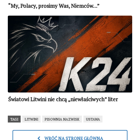
“My, Polacy, prosimy Was, Niemców…”
Światowi Litwini nie chcą „niewłaściwych” liter
TAGI
LITWINI
PISOWNIA NAZWISK
USTAWA
WRÓĆ NA STRONĘ GŁÓWNĄ