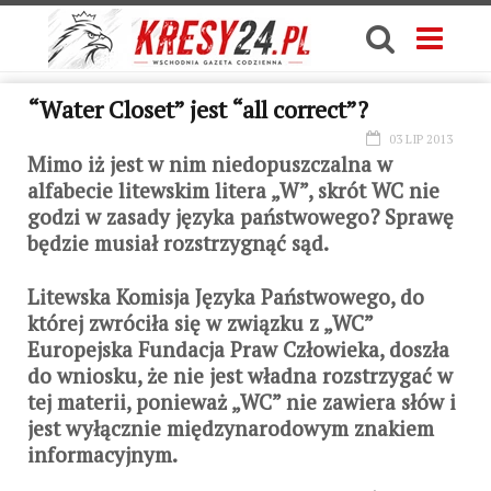
“Water Closet” jest “all correct”?
03 LIP 2013
Mimo iż jest w nim niedopuszczalna w
alfabecie litewskim litera „W”, skrót WC nie
godzi w zasady języka państwowego? Sprawę
będzie musiał rozstrzygnąć sąd.
Litewska Komisja Języka Państwowego, do
której zwróciła się w związku z „WC”
Europejska Fundacja Praw Człowieka, doszła
do wniosku, że nie jest władna rozstrzygać w
tej materii, ponieważ „WC” nie zawiera słów i
jest wyłącznie międzynarodowym znakiem
informacyjnym.