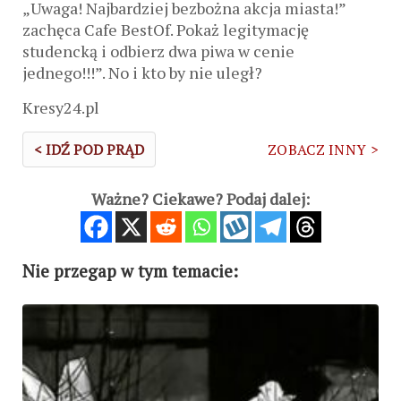
„Uwaga! Najbardziej bezbożna akcja miasta!”
zachęca Cafe BestOf. Pokaż legitymację
studencką i odbierz dwa piwa w cenie
jednego!!!”. No i kto by nie uległ?
Kresy24.pl
< IDŹ POD PRĄD
ZOBACZ INNY >
Ważne? Ciekawe? Podaj dalej:
Nie przegap w tym temacie: