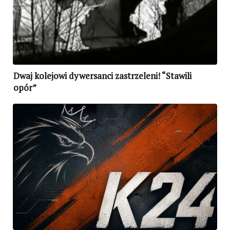
Dwaj kolejowi dywersanci zastrzeleni! “Stawili
opór”