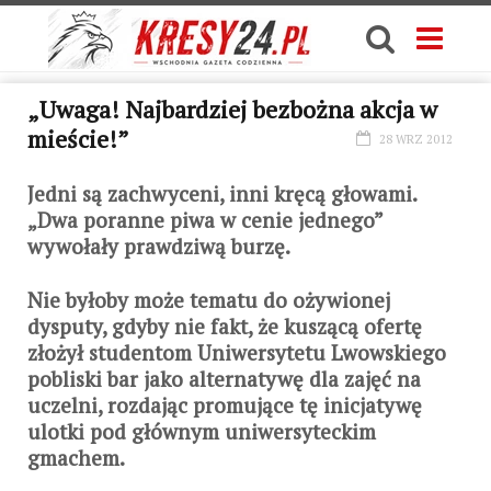
„Uwaga! Najbardziej bezbożna akcja w
mieście!”
28 WRZ 2012
Jedni są zachwyceni, inni kręcą głowami.
„Dwa poranne piwa w cenie jednego”
wywołały prawdziwą burzę.
Nie byłoby może tematu do ożywionej
dysputy, gdyby nie fakt, że kuszącą ofertę
złożył studentom Uniwersytetu Lwowskiego
pobliski bar jako alternatywę dla zajęć na
uczelni, rozdając promujące tę inicjatywę
ulotki pod głównym uniwersyteckim
gmachem.