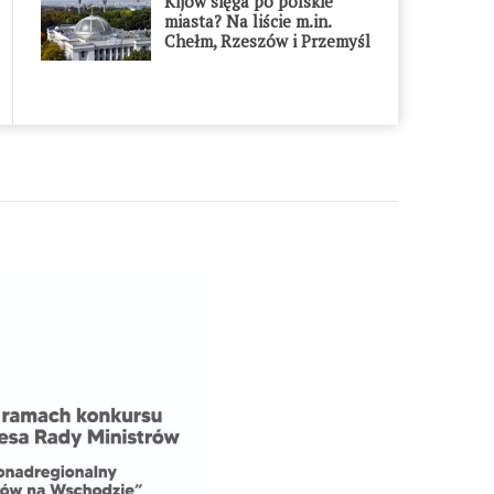
Kijów sięga po polskie
miasta? Na liście m.in.
Chełm, Rzeszów i Przemyśl