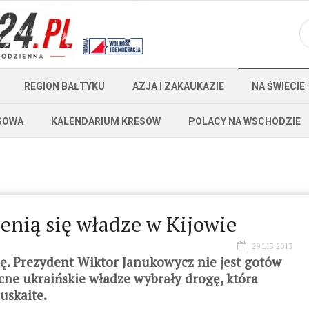
REGION BAŁTYKU
AZJA I ZAKAUKAZIE
NA ŚWIECIE
SOWA
KALENDARIUM KRESÓW
POLACY NA WSCHODZIE
enią się władze w Kijowie
29 LIS 2013
nę. Prezydent Wiktor Janukowycz nie jest gotów
becne ukraińskie władze wybrały drogę, która
uskaite.