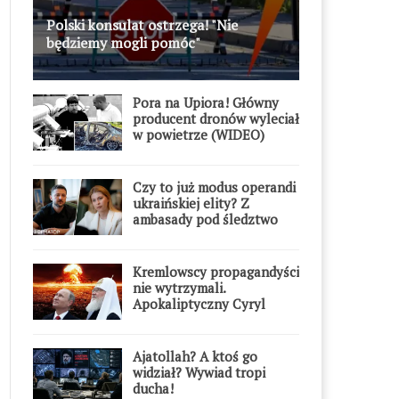
Polski konsulat ostrzega! "Nie
będziemy mogli pomóc"
Pora na Upiora! Główny
producent dronów wyleciał
w powietrze (WIDEO)
Czy to już modus operandi
ukraińskiej elity? Z
ambasady pod śledztwo
Kremlowscy propagandyści
nie wytrzymali.
Apokaliptyczny Cyryl
przesadził
Ajatollah? A ktoś go
widział? Wywiad tropi
ducha!