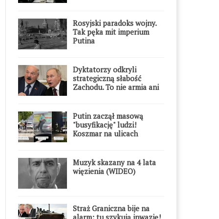
Rosyjski paradoks wojny.
Tak pęka mit imperium
Putina
Dyktatorzy odkryli
strategiczną słabość
Zachodu. To nie armia ani
gospodarka
Putin zaczął masową
"busyfikację" ludzi!
Koszmar na ulicach
Muzyk skazany na 4 lata
więzienia (WIDEO)
Straż Graniczna bije na
alarm: tu szykują inwazję!