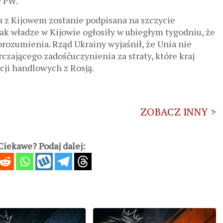
w PW.
z Kijowem zostanie podpisana na szczycie
k władze w Kijowie ogłosiły w ubiegłym tygodniu, że
rozumienia. Rząd Ukrainy wyjaśnił, że Unia nie
czającego zadośćuczynienia za straty, które kraj
cji handlowych z Rosją.
ZOBACZ INNY >
iekawe? Podaj dalej: