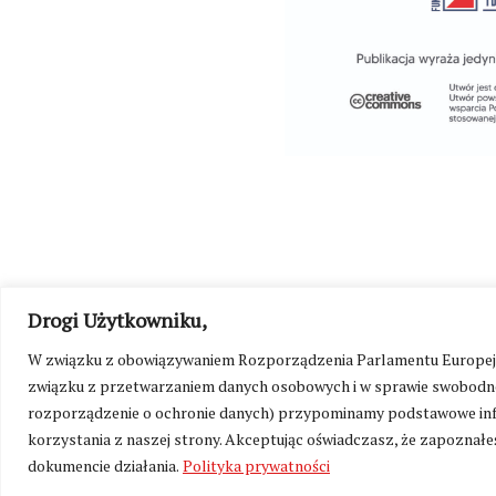
Drogi Użytkowniku,
©
Kresy24.pl
2026. Wszelkie Prawa Zastrzeżone.
O nas i Ko
W związku z obowiązywaniem Rozporządzenia Parlamentu Europejskie
związku z przetwarzaniem danych osobowych i w sprawie swobodne
rozporządzenie o ochronie danych) przypominamy podstawowe inf
korzystania z naszej strony. Akceptując oświadczasz, że zapoznałeś
dokumencie działania.
Polityka prywatności