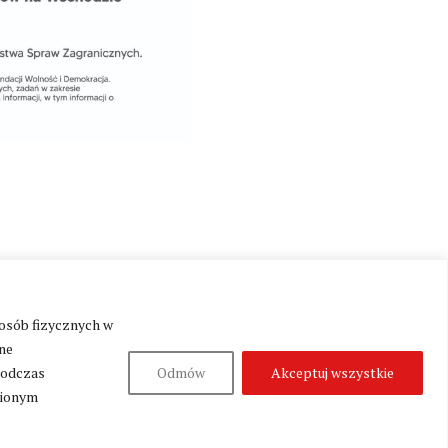
Produkcja:
Fundacja Wolność i Demokracja
 osób fizycznych w
ne
podczas
Odmów
Akceptuj wszystkie
nionym