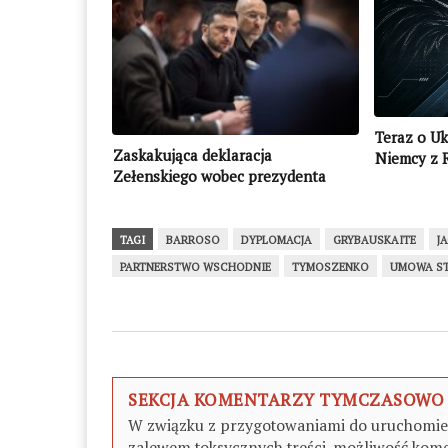
Teraz o Uk
Zaskakująca deklaracja
Niemcy z 
Zełenskiego wobec prezydenta
USA
TAGI
BARROSO
DYPLOMACJA
GRYBAUSKAITE
J
PARTNERSTWO WSCHODNIE
TYMOSZENKO
UMOWA S
SEKCJA KOMENTARZY TYMCZASOWO
W związku z przygotowaniami do uruchomieni
zalewem toksycznych treści, możliwość kome