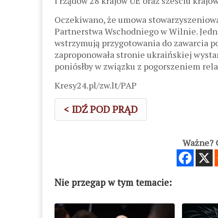
i rządów 28 krajów UE oraz sześciu krajó
Oczekiwano, że umowa stowarzyszeniowa 
Partnerstwa Wschodniego w Wilnie. Jedna
wstrzymują przygotowania do zawarcia po
zaproponowała stronie ukraińskiej wystar
poniósłby w związku z pogorszeniem rela
Kresy24.pl/zw.lt/PAP
< IDŹ POD PRĄD
Ważne? C
Nie przegap w tym temacie: