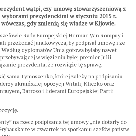
a prezydent wątpi, czy umowę stowarzyszeniową z
d wyborami prezydenckimi w styczniu 2015 r.
wówczas, gdy zmienią się władze w Kijowie.
 szefowie Rady Europejskiej Herman Van Rompuy i
wali przekonać Janukowycza, by podpisał umowę i że
e. Według dyplomatów Unia gotowa byłaby nawet
rzebywającej w więzieniu byłej premier Julii
zanie prezydenta, że rozwiąże tę sprawę.
sić sama Tymoszenko, której zależy na podpisaniu
erzy ukraińskiej opozycji Witalij Kliczko oraz
ompuyem, Barroso i liderami Europejskiej Partii
pozycję.
nty” na rzecz podpisania tej umowy „nie dotarły do
Grybauskaite w czwartek po spotkaniu szefów państw