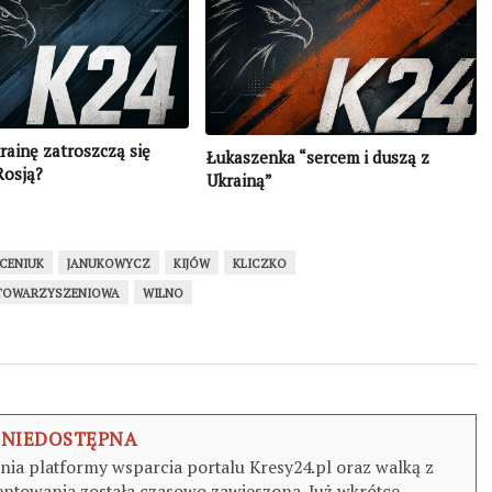
rainę zatroszczą się
Łukaszenka “sercem i duszą z
Rosją?
Ukrainą”
ACENIUK
JANUKOWYCZ
KIJÓW
KLICZKO
TOWARZYSZENIOWA
WILNO
 NIEDOSTĘPNA
a platformy wsparcia portalu Kresy24.pl oraz walką z
ntowania została czasowo zawieszona. Już wkrótce