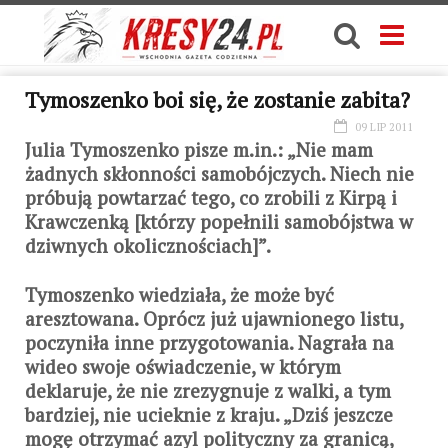
Tymoszenko boi się, że zostanie zabita?
09 LIP 2011
Julia Tymoszenko pisze m.in.: „Nie mam
żadnych skłonności samobójczych. Niech nie
próbują powtarzać tego, co zrobili z Kirpą i
Krawczenką [którzy popełnili samobójstwa w
dziwnych okolicznościach]”.
Tymoszenko wiedziała, że może być
aresztowana. Oprócz już ujawnionego listu,
poczyniła inne przygotowania. Nagrała na
wideo swoje oświadczenie, w którym
deklaruje, że nie zrezygnuje z walki, a tym
bardziej, nie ucieknie z kraju. „Dziś jeszcze
mogę otrzymać azyl polityczny za granicą,