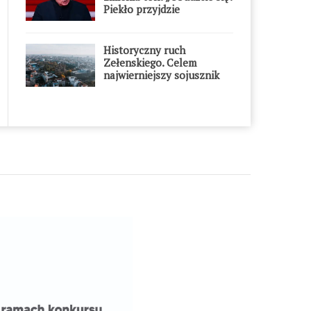
Piekło przyjdzie
błyskawicznie”
Historyczny ruch
Zełenskiego. Celem
najwierniejszy sojusznik
Putina w Europie