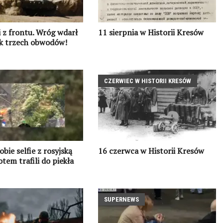
i z frontu. Wróg wdarł
11 sierpnia w Historii Kresów
yk trzech obwodów!
CZERWIEC W HISTORII KRESÓW
sobie selfie z rosyjską
16 czerwca w Historii Kresów
otem trafili do piekła
SUPERNEWS