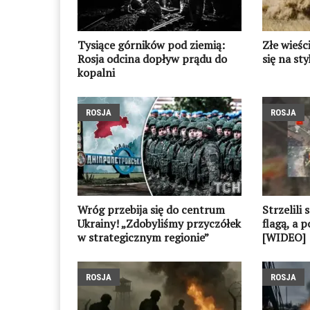
Tysiące górników pod ziemią:
Złe wieśc
Rosja odcina dopływ prądu do
się na st
kopalni
ROSJA
ROSJA
Wróg przebija się do centrum
Strzelili 
Ukrainy! „Zdobyliśmy przyczółek
flagą, a p
w strategicznym regionie”
[WIDEO]
ROSJA
ROSJA