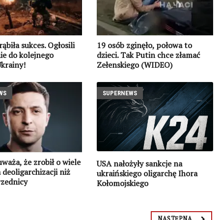
ąbiła sukces. Ogłosili
19 osób zginęło, połowa to
ie do kolejnego
dzieci. Tak Putin chce złamać
krainy!
Zełenskiego (WIDEO)
WS
SUPERNEWS
uważa, że zrobił o wiele
USA nałożyły sankcje na
 deoligarchizacji niż
ukraińskiego oligarchę Ihora
rzednicy
Kołomojskiego
NASTĘPNA