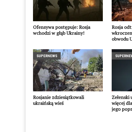
Ofensywa postępuje: Rosja
Rosja odtr
wchodzi w głąb Ukrainy!
wkroczen
obwodu U
SUPERNEWS
SUPERNE
Rosjanie zdziesiątkowali
Zełenski 
ukraińską wieś
więcej dla
jego pop