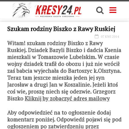
Szukam rodziny Biszko z Rawy Ruskiej
07 KWI 2014
Witam! szukam rodziny Biszko z Rawy
Ruskiej. Dziadek Bazyli Biszko i dadcia Ksenia
mieszkali w Tomaszowie Lubelskim. W czasie
wojny dziadek trafił do obozu i już nie wrócił
zaś babcia wyjechała do Bartoszyc k.Olsztyna.
Teraz tam jeszcze mieszka jeden jej syn
Jarosław a drugi Jan w Koszalinie. Jeżeli ktoś
coś wie, proszę niech się odezwie. Grzegorz
Biszko
Kliknij by zobaczyć adres mailowy
Aby odpowiedzieć na to ogłoszenie dodaj
komentarz poniżej. Odpowiedź pojawi się pod
ogłoszeniem po zatwierdzeniu przez