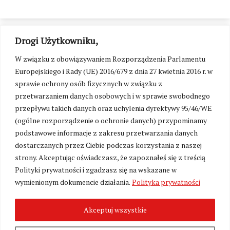
Drogi Użytkowniku,
W związku z obowiązywaniem Rozporządzenia Parlamentu
Europejskiego i Rady (UE) 2016/679 z dnia 27 kwietnia 2016 r. w
sprawie ochrony osób fizycznych w związku z
przetwarzaniem danych osobowych i w sprawie swobodnego
przepływu takich danych oraz uchylenia dyrektywy 95/46/WE
(ogólne rozporządzenie o ochronie danych) przypominamy
podstawowe informacje z zakresu przetwarzania danych
dostarczanych przez Ciebie podczas korzystania z naszej
strony. Akceptując oświadczasz, że zapoznałeś się z treścią
Polityki prywatności i zgadzasz się na wskazane w
Zmień ustawienia cookies
wymienionym dokumencie działania.
Polityka prywatności
Akceptuj wszystkie
©
Kresy24.pl
2026. Wszelkie Prawa Zastrzeżone.
O nas i Kontakt
|
Polityka prywatności