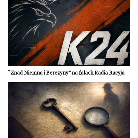
“Znad Niemna i Berezyny” na falach Radia Racyja