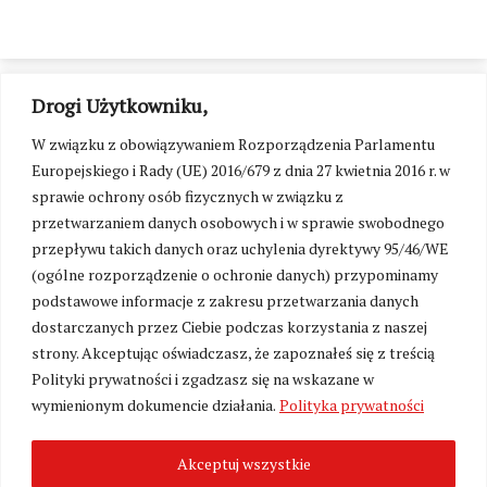
Drogi Użytkowniku,
W związku z obowiązywaniem Rozporządzenia Parlamentu
Europejskiego i Rady (UE) 2016/679 z dnia 27 kwietnia 2016 r. w
sprawie ochrony osób fizycznych w związku z
przetwarzaniem danych osobowych i w sprawie swobodnego
przepływu takich danych oraz uchylenia dyrektywy 95/46/WE
(ogólne rozporządzenie o ochronie danych) przypominamy
podstawowe informacje z zakresu przetwarzania danych
dostarczanych przez Ciebie podczas korzystania z naszej
strony. Akceptując oświadczasz, że zapoznałeś się z treścią
Polityki prywatności i zgadzasz się na wskazane w
Zmień ustawienia cookies
wymienionym dokumencie działania.
Polityka prywatności
Akceptuj wszystkie
©
Kresy24.pl
2026. Wszelkie Prawa Zastrzeżone.
O nas i Kontakt
|