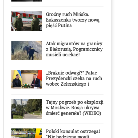
Groźny ruch Mińska.
Łukaszenka tworzy nową
pięść Putina
Atak migrantów na granicy
z Białorusią. Pogranicznicy
musieli uciekać!
„Brakuje odwagi?” Pałac
Prezydencki czeka na ruch
wobec Zełenskiego i
Orderu Orła Białego
Tajny pogrzeb po eksplozji
w Moskwie. Rosja ukrywa
śmierć generała? (WIDEO)
Polski konsulat ostrzega!
"Nie będziemy mogli