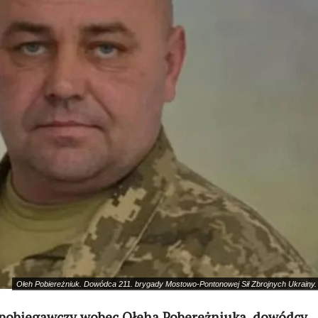
Ołeh Pobiereżniuk. Dowódca 211. brygady Mostowo-Pontonowej Sił Zbrojnych Ukrainy
apobiegawczy wobec Ołeha Pobereżniuka, dowódcy