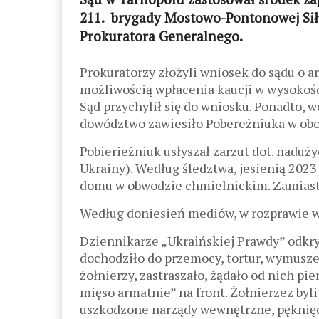
211. brygady Mostowo-Pontonowej Sił
Prokuratora Generalnego.
Prokuratorzy złożyli wniosek do sądu o 
możliwością wpłacenia kaucji w wysokośc
Sąd przychylił się do wniosku. Ponadto,
dowództwo zawiesiło Pobereżniuka w ob
Pobierieżniuk usłyszał zarzut dot. naduży
Ukrainy). Według śledztwa, jesienią 20
domu w obwodzie chmielnickim. Zamiast n
Według doniesień mediów, w rozprawie ws
Dziennikarze „Ukraińskiej Prawdy” odkry
dochodziło do przemocy, tortur, wymusze
żołnierzy, zastraszało, żądało od nich pie
mięso armatnie” na front. Żołnierzez byli
uszkodzone narządy wewnętrzne, pęknięci