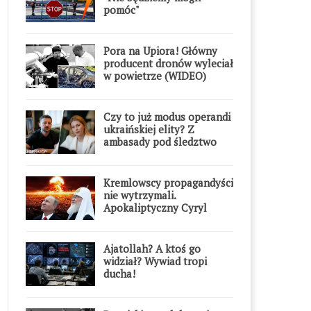
pomóc"
Pora na Upiora! Główny
producent dronów wyleciał
w powietrze (WIDEO)
Czy to już modus operandi
ukraińskiej elity? Z
ambasady pod śledztwo
Kremlowscy propagandyści
nie wytrzymali.
Apokaliptyczny Cyryl
przesadził
Ajatollah? A ktoś go
widział? Wywiad tropi
ducha!