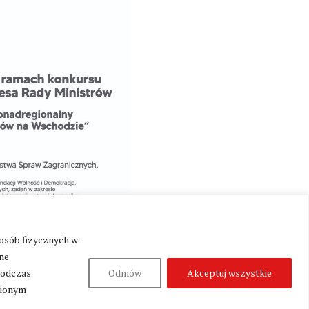
 osób fizycznych w
ne
podczas
Odmów
Akceptuj wszystkie
nionym