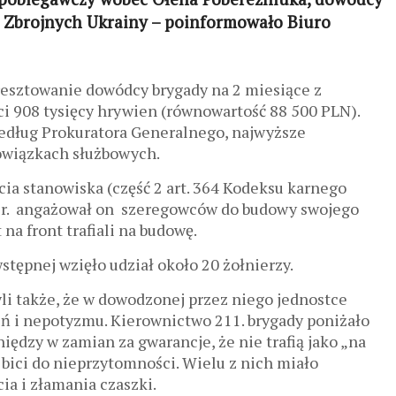
 Zbrojnych Ukrainy – poinformowało Biuro
aresztowanie dowódcy brygady na 2 miesiące z
i 908 tysięcy hrywien (równowartość 88 500 PLN).
 według Prokuratora Generalnego, najwyższe
owiązkach służbowych.
cia stanowiska (część 2 art. 364 Kodeksu karnego
23 r. angażował on szeregowców do budowy swojego
a front trafiali na budowę.
tępnej wzięło udział około 20 żołnierzy.
li także, że w dowodzonej przez niego jednostce
ń i nepotyzmu. Kierownictwo 211. brygady poniżało
niędzy w zamian za gwarancje, że nie trafią jako „na
 bici do nieprzytomności. Wielu z nich miało
a i złamania czaszki.