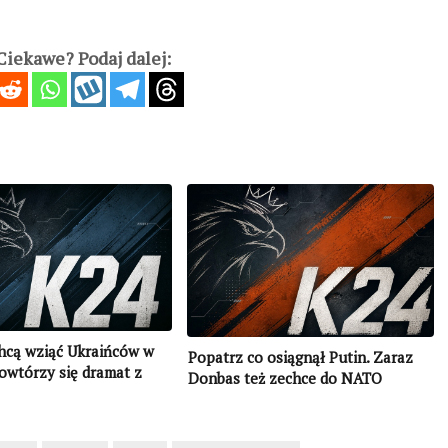
iekawe? Podaj dalej:
hcą wziąć Ukraińców w
Popatrz co osiągnął Putin. Zaraz
Powtórzy się dramat z
Donbas też zechce do NATO