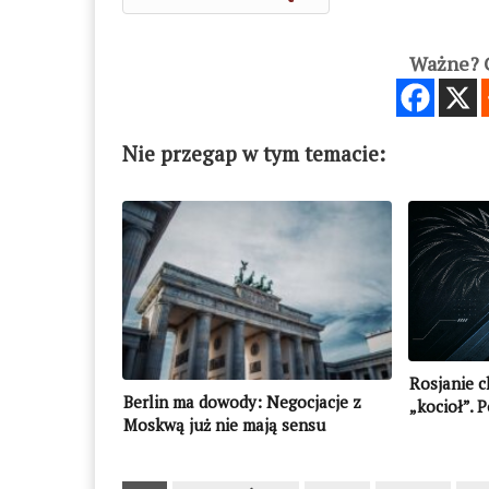
Ważne? C
Nie przegap w tym temacie:
Rosjanie c
Berlin ma dowody: Negocjacje z
„kocioł”. 
Moskwą już nie mają sensu
Iłowajska?