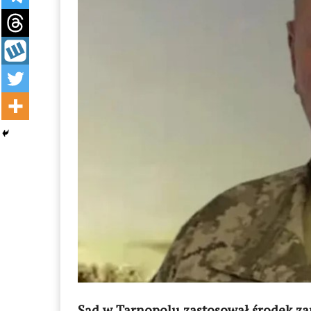
Sąd w Tarnopolu zastosował środek z