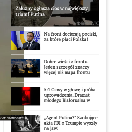
Załużny ogłasza cios w największy
triumf Putina
Na front docierają pociski,
za które płaci Polska!
Dobre wieści z frontu.
Jeden szczegół znaczy
więcej niż mapa frontu
5:1 Ciosy w głowę i próba
uprowadzenia. Dramat
młodego Białorusina w
Warszawie
„Agent Putina?” Szokujące
. Fot: Hromadske
akta FBI o Trumpie wyszły
na jaw!