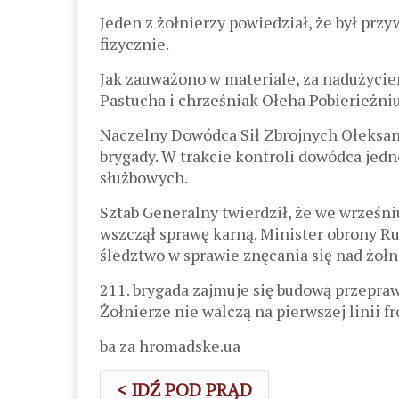
Jeden z żołnierzy powiedział, że był pr
fizycznie.
Jak zauważono w materiale, za nadużycie
Pastucha i chrześniak Ołeha Pobierieżni
Naczelny Dowódca Sił Zbrojnych Ołeksand
brygady. W trakcie kontroli dowódca jed
służbowych.
Sztab Generalny twierdził, że we wrześniu
wszczął sprawę karną. Minister obrony R
śledztwo w sprawie znęcania się nad żołn
211. brygada zajmuje się budową przepr
Żołnierze nie walczą na pierwszej linii fr
ba za hromadske.ua
< IDŹ POD PRĄD