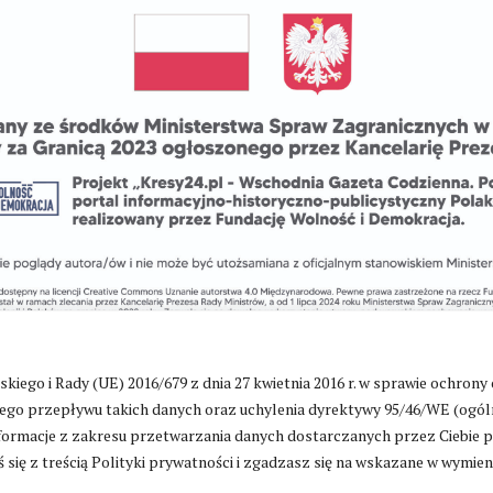
go i Rady (UE) 2016/679 z dnia 27 kwietnia 2016 r. w sprawie ochrony
go przepływu takich danych oraz uchylenia dyrektywy 95/46/WE (ogól
ormacje z zakresu przetwarzania danych dostarczanych przez Ciebie 
Zmień ustawienia cookies
 się z treścią Polityki prywatności i zgadzasz się na wskazane w wymie