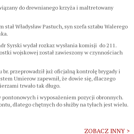
zywiązany do drewnianego krzyża i maltretowany
m stał Władysław Pastuch, syn szefa sztabu Walerego
uka.
r Syrski wydał rozkaz wysłania komisji do 211.
nostki wojskowej został zawieszony w czynnościach
 br. przeprowadził już oficjalną kontrolę brygady i
ustem Umierow zapewnił, że dowie się, dlaczego
ierzami trwało tak długo.
aw pontonowych i wyposażeniem pozycji obronnych.
ontu, dlatego chętnych do służby na tyłach jest wielu.
ZOBACZ INNY >