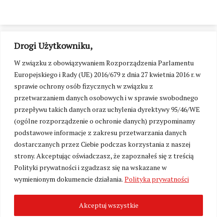
Drogi Użytkowniku,
W związku z obowiązywaniem Rozporządzenia Parlamentu
Europejskiego i Rady (UE) 2016/679 z dnia 27 kwietnia 2016 r. w
sprawie ochrony osób fizycznych w związku z
przetwarzaniem danych osobowych i w sprawie swobodnego
przepływu takich danych oraz uchylenia dyrektywy 95/46/WE
(ogólne rozporządzenie o ochronie danych) przypominamy
podstawowe informacje z zakresu przetwarzania danych
dostarczanych przez Ciebie podczas korzystania z naszej
strony. Akceptując oświadczasz, że zapoznałeś się z treścią
Polityki prywatności i zgadzasz się na wskazane w
Zmień ustawienia cookies
wymienionym dokumencie działania.
Polityka prywatności
Akceptuj wszystkie
©
Kresy24.pl
2026. Wszelkie Prawa Zastrzeżone.
O nas i Kontakt
|