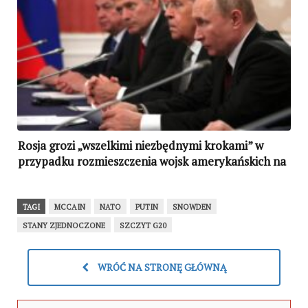
Rosja grozi „wszelkimi niezbędnymi krokami” w
przypadku rozmieszczenia wojsk amerykańskich na
Ukrainie
TAGI
MCCAIN
NATO
PUTIN
SNOWDEN
STANY ZJEDNOCZONE
SZCZYT G20
WRÓĆ NA STRONĘ GŁÓWNĄ