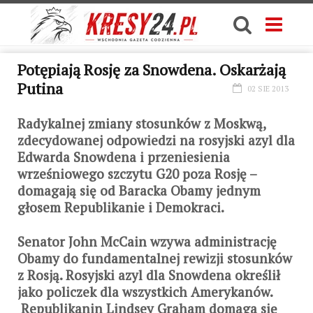
Potępiają Rosję za Snowdena. Oskarżają
Putina
02 SIE 2013
Radykalnej zmiany stosunków z Moskwą,
zdecydowanej odpowiedzi na rosyjski azyl dla
Edwarda Snowdena i przeniesienia
wrześniowego szczytu G20 poza Rosję –
domagają się od Baracka Obamy jednym
głosem Republikanie i Demokraci.
Senator John McCain wzywa administrację
Obamy do fundamentalnej rewizji stosunków
z Rosją. Rosyjski azyl dla Snowdena określił
jako policzek dla wszystkich Amerykanów.
Republikanin Lindsey Graham domaga się