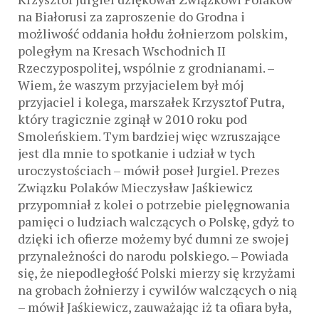
na Białorusi za zaproszenie do Grodna i
możliwość oddania hołdu żołnierzom polskim,
poległym na Kresach Wschodnich II
Rzeczypospolitej, wspólnie z grodnianami. –
Wiem, że waszym przyjacielem był mój
przyjaciel i kolega, marszałek Krzysztof Putra,
który tragicznie zginął w 2010 roku pod
Smoleńskiem. Tym bardziej więc wzruszające
jest dla mnie to spotkanie i udział w tych
uroczystościach – mówił poseł Jurgiel. Prezes
Związku Polaków Mieczysław Jaśkiewicz
przypomniał z kolei o potrzebie pielęgnowania
pamięci o ludziach walczących o Polskę, gdyż to
dzięki ich ofierze możemy być dumni ze swojej
przynależności do narodu polskiego. – Powiada
się, że niepodległość Polski mierzy się krzyżami
na grobach żołnierzy i cywilów walczących o nią
– mówił Jaśkiewicz, zauważając iż ta ofiara była,