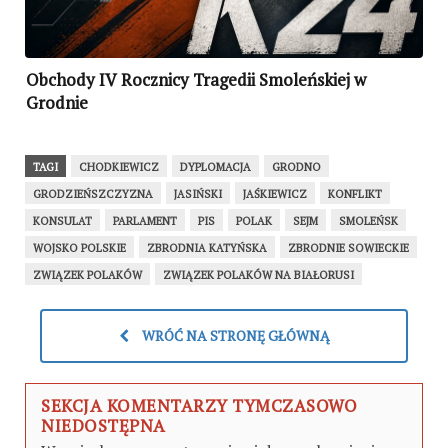
Obchody IV Rocznicy Tragedii Smoleńskiej w
Grodnie
TAGI
CHODKIEWICZ
DYPLOMACJA
GRODNO
GRODZIEŃSZCZYZNA
JASIŃSKI
JAŚKIEWICZ
KONFLIKT
KONSULAT
PARLAMENT
PIS
POLAK
SEJM
SMOLEŃSK
WOJSKO POLSKIE
ZBRODNIA KATYŃSKA
ZBRODNIE SOWIECKIE
ZWIĄZEK POLAKÓW
ZWIĄZEK POLAKÓW NA BIAŁORUSI
WRÓĆ NA STRONĘ GŁÓWNĄ
SEKCJA KOMENTARZY TYMCZASOWO
NIEDOSTĘPNA