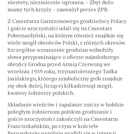
niestety, niezmiernie ogromna. – Zbyt dużo
mamy tych krzyży – zauważył prezes ZPB.
Z Cmentarza Garnizonowego grodzieńscy Polacy
i goście uroczystości udali się na Cmentarz
Pobernardyński, na którym również znajduje się
wiele mogił obrońców Polski, z różnych okresów.
Szczególne wzruszenie grodnian wzbudziły
słowa przypominające o ofierze najmłodszego
obrońcy Grodna przed Armią Czerwoną we
wrześniu 1939 roku, trzynastoletniego Tadka
Jasińskiego, którego symboliczny grób znajduje
się obok dużej, liczącej kilkadziesiąt mogił,
kwatery żołnierzy polskich.
Składanie wieńców i zapalanie zniczy w hołdzie
poległym żołnierzom polskim grodnianie i
goście uroczystości zakończyli na Cmentarzu
Franciszkańskim, po czym w kościele
Bernardynów wspólnie modlili się w intencji