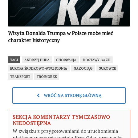
Wizyta Donalda Trumpa w Polsce może mieć
charakter historyczny
TAGI
ANDRZEJ DUDA
CHORWACJA
DOSTAWY GAZU
EUROPA ŚRODKOWO-WSCHODNIA
GAZOCIĄG
SUROWCE
TRANSPORT
TRÓJMORZE
WRÓĆ NA STRONĘ GŁÓWNĄ
SEKCJA KOMENTARZY TYMCZASOWO
NIEDOSTĘPNA
W związku z przygotowaniami do uruchomienia
platformy wsparcia portalu Kresy24.pl oraz walką