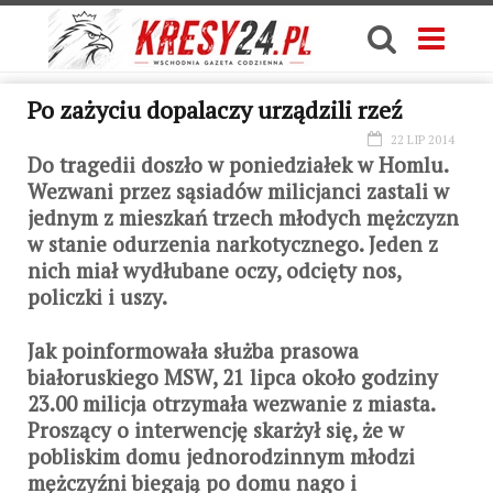
Po zażyciu dopalaczy urządzili rzeź
22 LIP 2014
Do tragedii doszło w poniedziałek w Homlu.
Wezwani przez sąsiadów milicjanci zastali w
jednym z mieszkań trzech młodych mężczyzn
w stanie odurzenia narkotycznego. Jeden z
nich miał wydłubane oczy, odcięty nos,
policzki i uszy.
Jak poinformowała służba prasowa
białoruskiego MSW, 21 lipca około godziny
23.00 milicja otrzymała wezwanie z miasta.
Proszący o interwencję skarżył się, że w
pobliskim domu jednorodzinnym młodzi
mężczyźni biegają po domu nago i