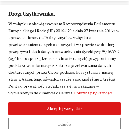
Drogi Użytkowniku,
W związku z obowiązywaniem Rozporządzenia Parlamentu
Europejskiego i Rady (UE) 2016/679 z dnia 27 kwietnia 2016 r. w
sprawie ochrony osób fizycznych w związku z
przetwarzaniem danych osobowych i w sprawie swobodnego
przepływu takich danych oraz uchylenia dyrektywy 95/46/WE
(ogólne rozporządzenie o ochronie danych) przypominamy
podstawowe informacje z zakresu przetwarzania danych
dostarczanych przez Ciebie podczas korzystania z naszej
strony. Akceptując oświadczasz, że zapoznałeś się z treścią
Polityki prywatności i zgadzasz się na wskazane w
Zmień ustawienia cookies
wymienionym dokumencie działania.
Polityka prywatności
Akceptuj wszystkie
©
Kresy24.pl
2026. Wszelkie Prawa Zastrzeżone.
O nas i Kontakt
|
Polityka prywatności
Produkcja:
Fundacja Wolność i Demokracja
Odmów