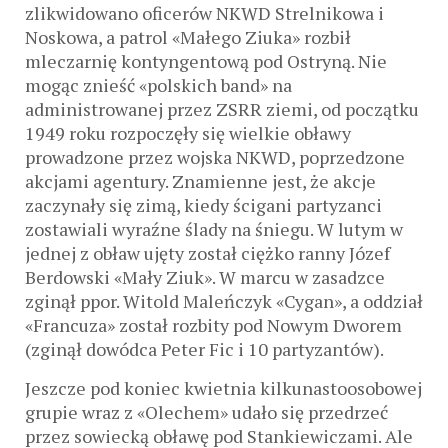
zlikwidowano oficerów NKWD Strelnikowa i
Noskowa, a patrol «Małego Ziuka» rozbił
mleczarnię kontyngentową pod Ostryną. Nie
mogąc znieść «polskich band» na
administrowanej przez ZSRR ziemi, od początku
1949 roku rozpoczęły się wielkie obławy
prowadzone przez wojska NKWD, poprzedzone
akcjami agentury. Znamienne jest, że akcje
zaczynały się zimą, kiedy ścigani partyzanci
zostawiali wyraźne ślady na śniegu. W lutym w
jednej z obław ujęty został ciężko ranny Józef
Berdowski «Mały Ziuk». W marcu w zasadzce
zginął ppor. Witold Maleńczyk «Cygan», a oddział
«Francuza» został rozbity pod Nowym Dworem
(zginął dowódca Peter Fic i 10 partyzantów).
Jeszcze pod koniec kwietnia kilkunastoosobowej
grupie wraz z «Olechem» udało się przedrzeć
przez sowiecką obławę pod Stankiewiczami. Ale