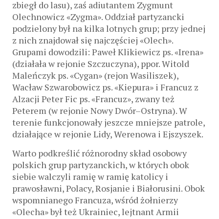
zbiegł do lasu), zaś adiutantem Zygmunt
Olechnowicz «Zygma». Oddział partyzancki
podzielony był na kilka lotnych grup; przy jednej
z nich znajdował się najczęściej «Olech».
Grupami dowodzili: Paweł Klikiewicz ps. «Irena»
(działała w rejonie Szczuczyna), ppor. Witold
Maleńczyk ps. «Cygan» (rejon Wasiliszek),
Wacław Szwarobowicz ps. «Kiepura» i Francuz z
Alzacji Peter Fic ps. «Francuz», zwany też
Peterem (w rejonie Nowy Dwór–Ostryna). W
terenie funkcjonowały jeszcze mniejsze patrole,
działające w rejonie Lidy, Werenowa i Ejszyszek.
Warto podkreślić różnorodny skład osobowy
polskich grup partyzanckich, w których obok
siebie walczyli ramię w ramię katolicy i
prawosławni, Polacy, Rosjanie i Białorusini. Obok
wspomnianego Francuza, wśród żołnierzy
«Olecha» był też Ukrainiec, lejtnant Armii