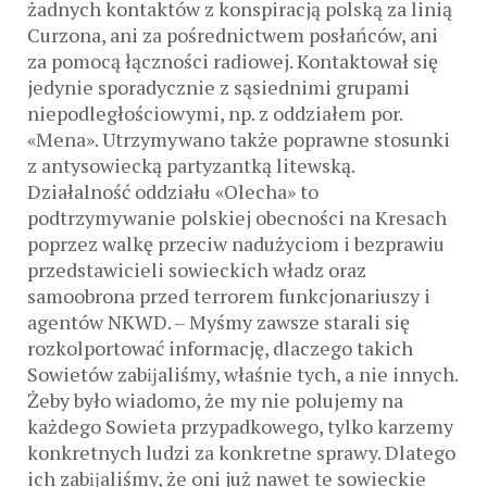
żadnych kontaktów z konspiracją polską za linią
Curzona, ani za pośrednictwem posłańców, ani
za pomocą łączności radiowej. Kontaktował się
jedynie sporadycznie z sąsiednimi grupami
niepodległościowymi, np. z oddziałem por.
«Mena». Utrzymywano także poprawne stosunki
z antysowiecką partyzantką litewską.
Działalność oddziału «Olecha» to
podtrzymywanie polskiej obecności na Kresach
poprzez walkę przeciw nadużyciom i bezprawiu
przedstawicieli sowieckich władz oraz
samoobrona przed terrorem funkcjonariuszy i
agentów NKWD. – Myśmy zawsze starali się
rozkolportować informację, dlaczego takich
Sowietów zabĳaliśmy, właśnie tych, a nie innych.
Żeby było wiadomo, że my nie polujemy na
każdego Sowieta przypadkowego, tylko karzemy
konkretnych ludzi za konkretne sprawy. Dlatego
ich zabĳaliśmy, że oni już nawet te sowieckie