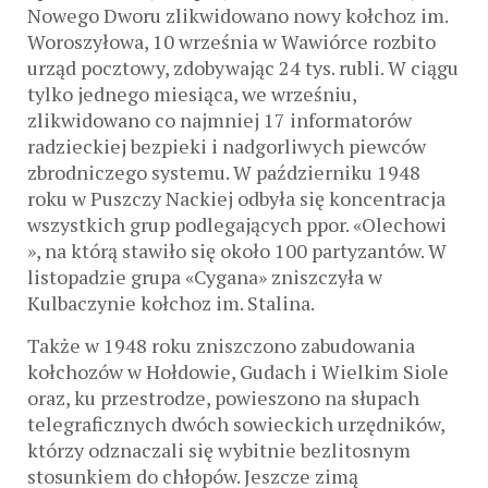
Nowego Dworu zlikwidowano nowy kołchoz im.
Woroszyłowa, 10 września w Wawiórce rozbito
urząd pocztowy, zdobywając 24 tys. rubli. W ciągu
tylko jednego miesiąca, we wrześniu,
zlikwidowano co najmniej 17 informatorów
radzieckiej bezpieki i nadgorliwych piewców
zbrodniczego systemu. W październiku 1948
roku w Puszczy Nackiej odbyła się koncentracja
wszystkich grup podlegających ppor. «Olechowi
», na którą stawiło się około 100 partyzantów. W
listopadzie grupa «Cygana» zniszczyła w
Kulbaczynie kołchoz im. Stalina.
Także w 1948 roku zniszczono zabudowania
kołchozów w Hołdowie, Gudach i Wielkim Siole
oraz, ku przestrodze, powieszono na słupach
telegraficznych dwóch sowieckich urzędników,
którzy odznaczali się wybitnie bezlitosnym
stosunkiem do chłopów. Jeszcze zimą