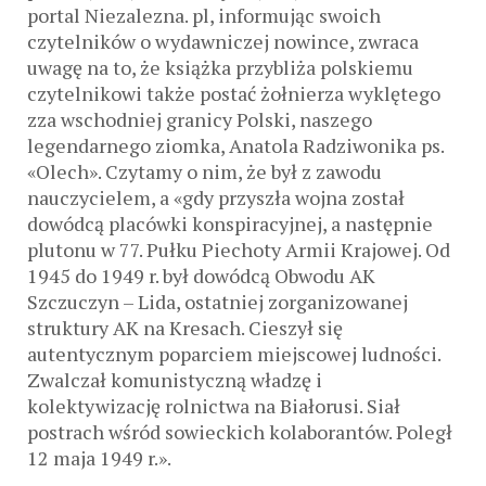
portal Niezalezna. pl, informując swoich
czytelników o wydawniczej nowince, zwraca
uwagę na to, że książka przybliża polskiemu
czytelnikowi także postać żołnierza wyklętego
zza wschodniej granicy Polski, naszego
legendarnego ziomka, Anatola Radziwonika ps.
«Olech». Czytamy o nim, że był z zawodu
nauczycielem, a «gdy przyszła wojna został
dowódcą placówki konspiracyjnej, a następnie
plutonu w 77. Pułku Piechoty Armii Krajowej. Od
1945 do 1949 r. był dowódcą Obwodu AK
Szczuczyn – Lida, ostatniej zorganizowanej
struktury AK na Kresach. Cieszył się
autentycznym poparciem miejscowej ludności.
Zwalczał komunistyczną władzę i
kolektywizację rolnictwa na Białorusi. Siał
postrach wśród sowieckich kolaborantów. Poległ
12 maja 1949 r.».