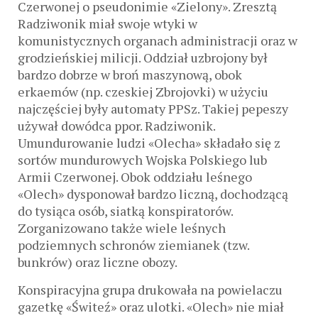
Czerwonej o pseudonimie «Zielony». Zresztą
Radziwonik miał swoje wtyki w
komunistycznych organach administracji oraz w
grodzieńskiej milicji. Oddział uzbrojony był
bardzo dobrze w broń maszynową, obok
erkaemów (np. czeskiej Zbrojovki) w użyciu
najczęściej były automaty PPSz. Takiej pepeszy
używał dowódca ppor. Radziwonik.
Umundurowanie ludzi «Olecha» składało się z
sortów mundurowych Wojska Polskiego lub
Armii Czerwonej. Obok oddziału leśnego
«Olech» dysponował bardzo liczną, dochodzącą
do tysiąca osób, siatką konspiratorów.
Zorganizowano także wiele leśnych
podziemnych schronów ziemianek (tzw.
bunkrów) oraz liczne obozy.
Konspiracyjna grupa drukowała na powielaczu
gazetkę «Świteź» oraz ulotki. «Olech» nie miał