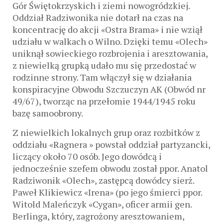
Gór Świętokrzyskich i ziemi nowogródzkiej.
Oddział Radziwonika nie dotarł na czas na
koncentrację do akcji «Ostra Brama» i nie wziął
udziału w walkach o Wilno. Dzięki temu «Olech»
uniknął sowieckiego rozbrojenia i aresztowania,
z niewielką grupką udało mu się przedostać w
rodzinne strony. Tam włączył się w działania
konspiracyjne Obwodu Szczuczyn AK (Obwód nr
49/67), tworząc na przełomie 1944/1945 roku
bazę samoobrony.
Z niewielkich lokalnych grup oraz rozbitków z
oddziału «Ragnera » powstał oddział partyzancki,
liczący około 70 osób. Jego dowódcą i
jednocześnie szefem obwodu został ppor. Anatol
Radziwonik «Olech», zastępcą dowódcy sierż.
Paweł Klikiewicz «Irena» (po jego śmierci ppor.
Witold Maleńczyk «Cygan», oficer armii gen.
Berlinga, który, zagrożony aresztowaniem,