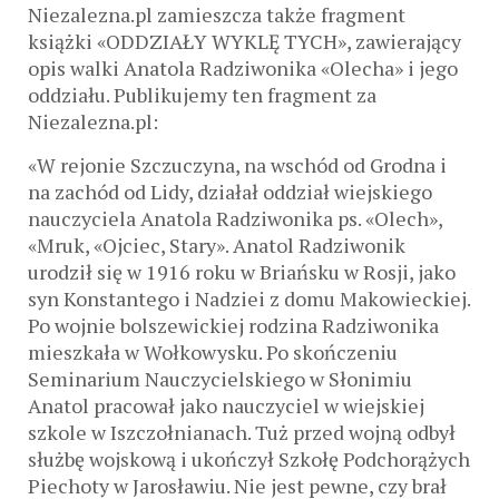
Niezalezna.pl zamieszcza także fragment
książki «ODDZIAŁY WYKLĘ TYCH», zawierający
opis walki Anatola Radziwonika «Olecha» i jego
oddziału. Publikujemy ten fragment za
Niezalezna.pl:
«W rejonie Szczuczyna, na wschód od Grodna i
na zachód od Lidy, działał oddział wiejskiego
nauczyciela Anatola Radziwonika ps. «Olech»,
«Mruk, «Ojciec, Stary». Anatol Radziwonik
urodził się w 1916 roku w Briańsku w Rosji, jako
syn Konstantego i Nadziei z domu Makowieckiej.
Po wojnie bolszewickiej rodzina Radziwonika
mieszkała w Wołkowysku. Po skończeniu
Seminarium Nauczycielskiego w Słonimiu
Anatol pracował jako nauczyciel w wiejskiej
szkole w Iszczołnianach. Tuż przed wojną odbył
służbę wojskową i ukończył Szkołę Podchorążych
Piechoty w Jarosławiu. Nie jest pewne, czy brał