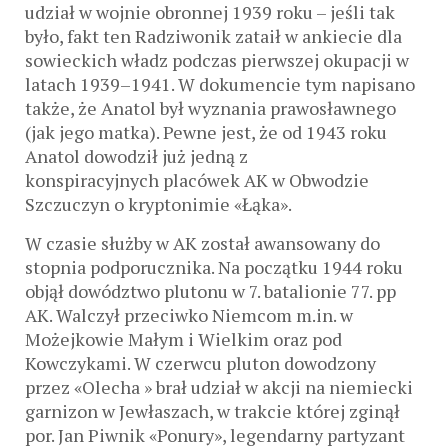
udział w wojnie obronnej 1939 roku – jeśli tak
było, fakt ten Radziwonik zataił w ankiecie dla
sowieckich władz podczas pierwszej okupacji w
latach 1939–1941. W dokumencie tym napisano
także, że Anatol był wyznania prawosławnego
(jak jego matka). Pewne jest, że od 1943 roku
Anatol dowodził już jedną z
konspiracyjnych placówek AK w Obwodzie
Szczuczyn o kryptonimie «Łąka».
W czasie służby w AK został awansowany do
stopnia podporucznika. Na początku 1944 roku
objął dowództwo plutonu w 7. batalionie 77. pp
AK. Walczył przeciwko Niemcom m.in. w
Możejkowie Małym i Wielkim oraz pod
Kowczykami. W czerwcu pluton dowodzony
przez «Olecha » brał udział w akcji na niemiecki
garnizon w Jewłaszach, w trakcie której zginął
por. Jan Piwnik «Ponury», legendarny partyzant