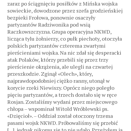
zaraz po ściągnięciu posiłków z Mińska wojska
sowieckie, dowodzone przez szefa grodzieńskiej
bezpieki Frołowa, ponownie osaczyły
partyzantów Radziwonika pod wsią
Raczkowszczyzna. Grupa operacyjna NKWD,
licząca tylu żołnierzy, co pułk piechoty, otoczyła
polskich partyzantów czterema zwartymi
pierścieniami wojska. Na nic zdał się desperacki
atak Polaków, którzy przebili się przez trzy
pierścienie okrążenia, ale ulegli na czwartej
przeszkodzie. Zginął «Olech», który,
najprawdopodobniej ciężko ranny, utonął w
korycie rzeki Niewiszy. Oprócz niego poległo
pięciu partyzantów, a trzech dostało się w ręce
Rosjan. Zostaliśmy wydani przez miejscowego
chłopa – wspominał Witold Wróblewski ps.
«Dzięcioł». – Oddział został otoczony trzema
pasami wojsk NKWD. Próbowaliśmy się przebić
[…], jednak nikomu się to nie udało. Przeżyłem ja,