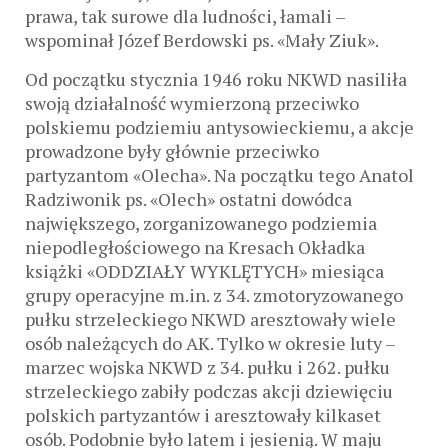
prawa, tak surowe dla ludności, łamali –
wspominał Józef Berdowski ps. «Mały Ziuk».
Od początku stycznia 1946 roku NKWD nasiliła
swoją działalność wymierzoną przeciwko
polskiemu podziemiu antysowieckiemu, a akcje
prowadzone były głównie przeciwko
partyzantom «Olecha». Na początku tego Anatol
Radziwonik ps. «Olech» ostatni dowódca
największego, zorganizowanego podziemia
niepodległościowego na Kresach Okładka
książki «ODDZIAŁY WYKLĘTYCH» miesiąca
grupy operacyjne m.in. z 34. zmotoryzowanego
pułku strzeleckiego NKWD aresztowały wiele
osób należących do AK. Tylko w okresie luty –
marzec wojska NKWD z 34. pułku i 262. pułku
strzeleckiego zabiły podczas akcji dziewięciu
polskich partyzantów i aresztowały kilkaset
osób. Podobnie było latem i jesienią. W maju