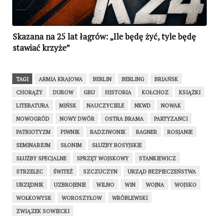
Skazana na 25 lat łagrów: „Ile będę żyć, tyle będę
stawiać krzyże”
TAGI
ARMIA KRAJOWA
BERLIN
BERLING
BRIAŃSK
CHORĄŻY
DUROW
GRU
HISTORIA
KOŁCHOZ
KSIĄŻKI
LITERATURA
MIŃSK
NAUCZYCIELE
NKWD
NOWAK
NOWOGRÓD
NOWY DWÓR
OSTRA BRAMA
PARTYZANCI
PATRIOTYZM
PIWNIK
RADZIWONIK
RAGNER
ROSJANIE
SEMINARIUM
SŁONIM
SŁUŻBY ROSYJSKIE
SŁUŻBY SPECJALNE
SPRZĘT WOJSKOWY
STANKIEWICZ
STRZELEC
ŚWITEŹ
SZCZUCZYN
URZĄD BEZPIECZEŃSTWA
URZĘDNIK
UZBROJENIE
WILNO
WIN
WOJNA
WOJSKO
WOŁKOWYSK
WOROSZYŁOW
WRÓBLEWSKI
ZWIĄZEK SOWIECKI