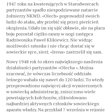
1947 roku na kwaterujących w Starodworcach
partyzantów spadło niespodziewane natarcie
żołnierzy NKWD. «Olech» poprowadził swoich
ludzi do ataku, aby przebić się przez pierścień
okrążenia. Udało im się ujść obławie, ale na placu
boju pozostał ciężko ranny w nogi zastępca
Radziwonika Paweł Klikiewicz. Nie widząc
możliwości ratunku i nie chcąc dostać się w
sowieckie ręce, sierż. «Irena» zastrzelił się sam.
Nowy 1948 rok to okres największego nasilenia
działalności partyzantów «Olecha ». Można
szacować, że wówczas liczebność oddziału
leśnego wahała się nawet do 120 ludzi. To wtedy
przeprowadzono najwięcej akcji wymierzonych
w sowiecką administrację, zniszczono wiele
powstających kołchozów, zlikwidowano
najbardziej aktywnych członków sowieckiego
aparatu władzy. Na przykład 7 września w rejonie