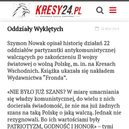
Oddziały Wyklętych
02 MAJ 2014
Szymon Nowak opisał historię działań 22
oddziałów partyzantki antykomunistycznej
walczących po zakończeniu II wojny
światowej o wolną Polskę, m. in. na Kresach
Wschodnich. Książka ukazała się nakładem
Wydawnictwa “Fronda”.
«NIE BYŁO JUŻ SZANS? W miarę umacniania
się władzy komunistycznej, do wielu z nich
docierała świadomość, że nie ma już żadnych
szans na taką Polskę o jaką walczą. Jednak nie
rezygnowali. Bo ich wartościami były
PATRIOTYZM, GODNOŚĆ I HONOR» – tymi