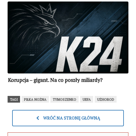
Korupcja – gigant. Na co poszły miliardy?
TAGI
PIŁKA NOŻNA
TYMOSZENKO
UEFA
UŻHOROD
WRÓĆ NA STRONĘ GŁÓWNĄ