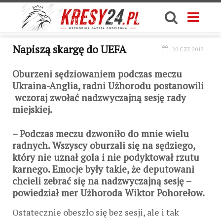
Napiszą skargę do UEFA
20 CZE 2012
Oburzeni sędziowaniem podczas meczu
Ukraina-Anglia, radni Użhorodu postanowili
wczoraj zwołać nadzwyczajną sesję rady
miejskiej.
– Podczas meczu dzwoniło do mnie wielu
radnych. Wszyscy oburzali się na sędziego,
który nie uznał gola i nie podyktował rzutu
karnego. Emocje były takie, że deputowani
chcieli zebrać się na nadzwyczajną sesję –
powiedział mer Użhoroda Wiktor Pohorełow.
Ostatecznie obeszło się bez sesji, ale i tak