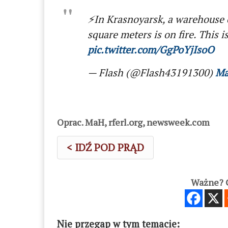
⚡️In Krasnoyarsk, a warehouse of
square meters is on fire. This 
pic.twitter.com/GgPoYjIsoO
— Flash (@Flash43191300)
Ma
Oprac. MaH, rferl.org, newsweek.com
< IDŹ POD PRĄD
Ważne? C
Nie przegap w tym temacie: