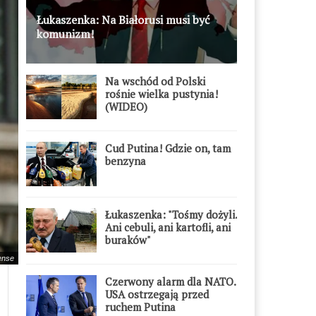
Łukaszenka: Na Białorusi musi być
komunizm!
Na wschód od Polski
rośnie wielka pustynia!
(WIDEO)
Cud Putina! Gdzie on, tam
benzyna
Łukaszenka: "Tośmy dożyli.
Ani cebuli, ani kartofli, ani
buraków"
cense
Czerwony alarm dla NATO.
USA ostrzegają przed
ruchem Putina