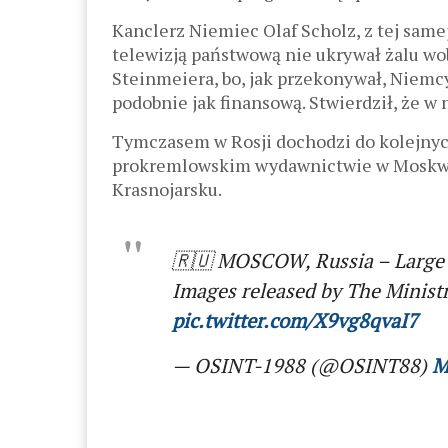
Kanclerz Niemiec Olaf Scholz, z tej same
telewizją państwową nie ukrywał żalu wob
Steinmeiera, bo, jak przekonywał, Niemc
podobnie jak finansową. Stwierdził, że w 
Tymczasem w Rosji dochodzi do kolejnyc
prokremlowskim wydawnictwie w Moskwie
Krasnojarsku.
🇷🇺 MOSCOW, Russia – Large 
Images released by The Ministr
pic.twitter.com/X9vg8qvaI7
— OSINT-1988 (@OSINT88)
M