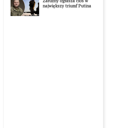
Załużny ogłasza cios w
największy triumf Putina