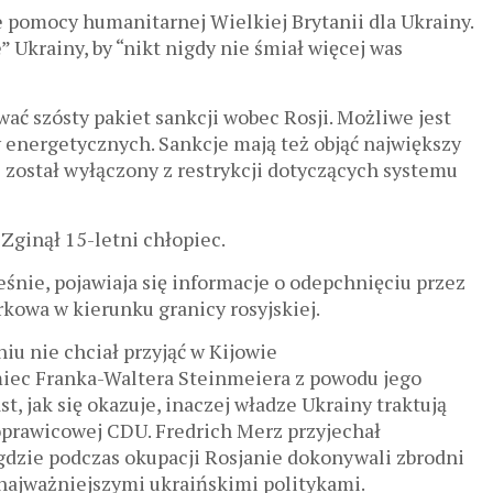
pomocy humanitarnej Wielkiej Brytanii dla Ukrainy.
” Ukrainy, by “nikt nigdy nie śmiał więcej was
ać szósty pakiet sankcji wobec Rosji. Możliwe jest
energetycznych. Sankcje mają też objąć największy
j został wyłączony z restrykcji dotyczących systemu
 Zginął 15-letni chłopiec.
śnie, pojawiaja się informacje o odepchnięciu przez
kowa w kierunku granicy rosyjskiej.
iu nie chciał przyjąć w Kijowie
iec Franka-Waltera Steinmeiera z powodu jego
t, jak się okazuje, inaczej władze Ukrainy traktują
roprawicowej CDU. Fredrich Merz przyjechał
gdzie podczas okupacji Rosjanie dokonywali zbrodni
 najważniejszymi ukraińskimi politykami.