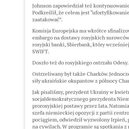
Johnson zapowiedział też kontynuowanie 
Podkreślił, że celem jest “ufortyfikowanie
zaatakować”.
Komisja Europejska ma wkrótce sfinalizow
embargo na dostawy rosyjskich surowców 
rosyjski banki, Sbierbank, który wcześnie
SWIFT.
Doszło też do rosyjskiego ostrzału Odesy.
Ostrzeliwany był także Charków. Jednocze
siły ukraińskie okupantow z północy Char
Jak pisaliśmy, prezydent Ukrainy w kwietn
socjaldemokratycznego prezydenta Niem
prorosyjskiej postawy przez lata. Natomias
szefa niemieckiej opozycji z partii cent
pociągiem, odwiedził wyzwolony Irpień, 
na cywilach. W programie są spotkania z