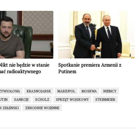
Nikt nie będzie w stanie
Spotkanie premiera Armenii z
ać radioaktywnego
Putinem
le wszyscy możemy
ać państwo
czne Rosja
 ŻYWIOŁOWA
KRASNOJARSK
MARIUPOL
MOSKWA
NIEMCY
UTIN
SANKCJE
SCHOLZ
SPRZĘT WOJSKOWY
STEINMEIER
 ZEŁENSKI
ZBRODNIE WOJENNE