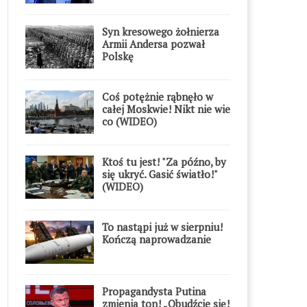
Syn kresowego żołnierza
Armii Andersa pozwał
Polskę
Coś potężnie rąbnęło w
całej Moskwie! Nikt nie wie
co (WIDEO)
Ktoś tu jest! "Za późno, by
się ukryć. Gasić światło!"
(WIDEO)
To nastąpi już w sierpniu!
Kończą naprowadzanie
Propagandysta Putina
zmienia ton! „Obudźcie się!