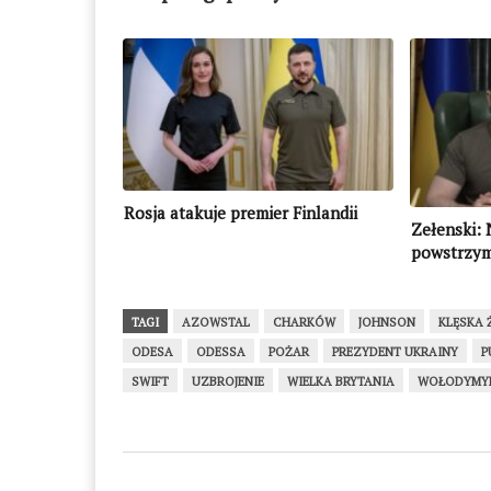
Rosja atakuje premier Finlandii
Zełenski: 
powstrzym
wiatru, a
powstrzym
terrorysty
TAGI
AZOWSTAL
CHARKÓW
JOHNSON
KLĘSKA
ODESA
ODESSA
POŻAR
PREZYDENT UKRAINY
P
SWIFT
UZBROJENIE
WIELKA BRYTANIA
WOŁODYMYR