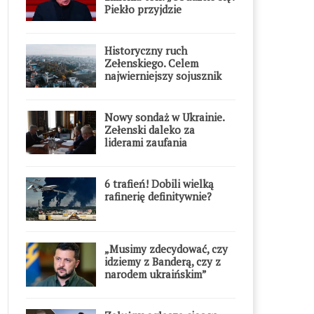
Piekło przyjdzie
błyskawicznie”
Historyczny ruch
Zełenskiego. Celem
najwierniejszy sojusznik
Putina w Europie
Nowy sondaż w Ukrainie.
Zełenski daleko za
liderami zaufania
6 trafień! Dobili wielką
rafinerię definitywnie?
„Musimy zdecydować, czy
idziemy z Banderą, czy z
narodem ukraińskim”