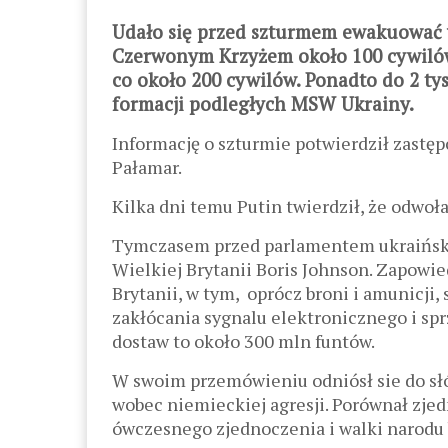
Udało się przed szturmem ewakuować
Czerwonym Krzyżem około 100 cywilów,
co około 200 cywilów. Ponadto do 2 tys
formacji podległych MSW Ukrainy.
Informację o szturmie potwierdził zast
Pałamar.
Kilka dni temu Putin twierdził, że odwoła
Tymczasem przed parlamentem ukraińsk
Wielkiej Brytanii Boris Johnson. Zapowi
Brytanii, w tym, oprócz broni i amunicji,
zakłócania sygnalu elektronicznego i sp
dostaw to około 300 mln funtów.
W swoim przemówieniu odniósł sie do słó
wobec niemieckiej agresji. Porównał zje
ówczesnego zjednoczenia i walki narodu 