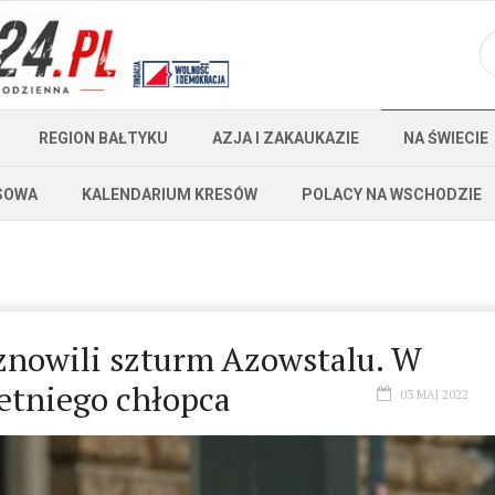
REGION BAŁTYKU
AZJA I ZAKAUKAZIE
NA ŚWIECIE
SOWA
KALENDARIUM KRESÓW
POLACY NA WSCHODZIE
znowili szturm Azowstalu. W
etniego chłopca
03 MAJ 2022