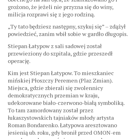
grożono, że jeżeli nie przyzna się do winy,
milicja rozprawi się z jego rodziną.
„Ty tato będziesz następny, szykuj się” – zdążył
powiedzieć, zanim wbił sobie w gardło długopis.
Stiepan Łatypow z sali sadowej został
przewieziony do szpitala, gdzie przeszedł
operację.
Kim jest Stiepan Łatypow. To mieszkaniec
mińskiej Płoszczy Peremen (Plaz Zmian).
Miejsca, gdzie zbierali się zwolennicy
demokratycznych przemian w kraju,
udekorowane biało-czerwono-białą symboliką.
To tam zamordowany został przez
łukaszystowskich tajniaków młody artysta
Roman Bondarenko. Łatypowa aresztowano
jesienią ub. roku, gdy bronił przed OMON-em