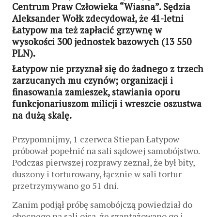
Centrum Praw Człowieka “Wiasna”. Sędzia
Aleksander Wołk zdecydował, że 41-letni
Łatypow ma też zapłacić grzywnę w
wysokości 300 jednostek bazowych (13 550
PLN).
Łatypow nie przyznał się do żadnego z trzech
zarzucanych mu czynów; organizacji i
finasowania zamieszek, stawiania oporu
funkcjonariuszom milicji i wreszcie oszustwa
na dużą skalę.
Przypomnijmy, 1 czerwca Stiepan Łatypow
próbował popełnić na sali sądowej samobójstwo.
Podczas pierwszej rozprawy zeznał, że był bity,
duszony i torturowany, łącznie w sali tortur
przetrzymywano go 51 dni.
Zanim podjął próbę samobójczą powiedział do
obecnego na sali ojca, że szantażowano go i