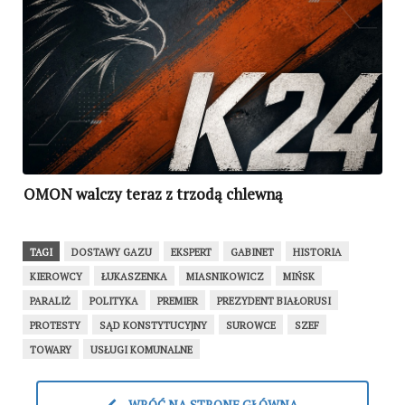
OMON walczy teraz z trzodą chlewną
TAGI
DOSTAWY GAZU
EKSPERT
GABINET
HISTORIA
KIEROWCY
ŁUKASZENKA
MIASNIKOWICZ
MIŃSK
PARALIŻ
POLITYKA
PREMIER
PREZYDENT BIAŁORUSI
PROTESTY
SĄD KONSTYTUCYJNY
SUROWCE
SZEF
TOWARY
USŁUGI KOMUNALNE
WRÓĆ NA STRONĘ GŁÓWNĄ