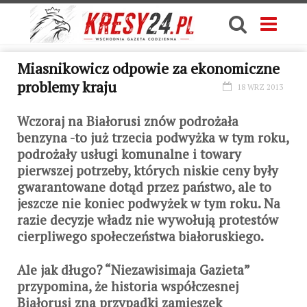
Miasnikowicz odpowie za ekonomiczne
problemy kraju
18 WRZ 2013
Wczoraj na Białorusi znów podrożała
benzyna -to już trzecia podwyżka w tym roku,
podrożały usługi komunalne i towary
pierwszej potrzeby, których niskie ceny były
gwarantowane dotąd przez państwo, ale to
jeszcze nie koniec podwyżek w tym roku. Na
razie decyzje władz nie wywołują protestów
cierpliwego społeczeństwa białoruskiego.
Ale jak długo? “Niezawisimaja Gazieta”
przypomina, że historia współczesnej
Białorusi zna przypadki zamieszek