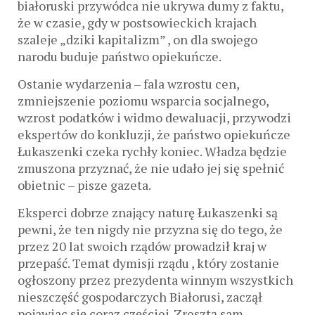
białoruski przywódca nie ukrywa dumy z faktu,
że w czasie, gdy w postsowieckich krajach
szaleje „dziki kapitalizm” , on dla swojego
narodu buduje państwo opiekuńcze.
Ostanie wydarzenia – fala wzrostu cen,
zmniejszenie poziomu wsparcia socjalnego,
wzrost podatków i widmo dewaluacji, przywodzi
ekspertów do konkluzji, że państwo opiekuńcze
Łukaszenki czeka rychły koniec. Władza będzie
zmuszona przyznać, że nie udało jej się spełnić
obietnic – pisze gazeta.
Eksperci dobrze znający naturę Łukaszenki są
pewni, że ten nigdy nie przyzna się do tego, że
przez 20 lat swoich rządów prowadził kraj w
przepaść. Temat dymisji rządu , który zostanie
ogłoszony przez prezydenta winnym wszystkich
nieszczęść gospodarczych Białorusi, zaczął
pojawiac się coraz częściej. Zresztą sam