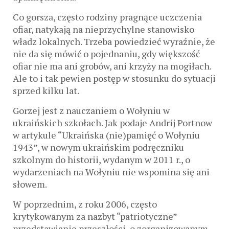
Co gorsza, często rodziny pragnące uczczenia
ofiar, natykają na nieprzychylne stanowisko
władz lokalnych. Trzeba powiedzieć wyraźnie, że
nie da się mówić o pojednaniu, gdy większość
ofiar nie ma ani grobów, ani krzyży na mogiłach.
Ale to i tak pewien postęp w stosunku do sytuacji
sprzed kilku lat.
Gorzej jest z nauczaniem o Wołyniu w
ukraińskich szkołach. Jak podaje Andrij Portnow
w artykule “Ukraińska (nie)pamięć o Wołyniu
1943”, w nowym ukraińskim podręczniku
szkolnym do historii, wydanym w 2011 r., o
wydarzeniach na Wołyniu nie wspomina się ani
słowem.
W poprzednim, z roku 2006, często
krytykowanym za nazbyt “patriotyczne”
przedstawianie przeszłości, o zorganizowanym