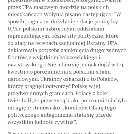
przez UPA masowym mordzie na polskich
mieszkańcach Wołynia pisano następująco: “W
sposób tragiczny ułożyły się relacje pomiędzy
UPA a polskimi uzbrojonymi oddziałami
reprezentującymi różne siły polityczne, które
działały na terenach zachodniej Ukrainy. UPA
deklarowała potrzebę zamknięcia drugorzędnych
frontów, z wyjątkiem bolszewickiego i
nazistowskiego. Nie udało się jednak dojść w tej
kwestii do porozumienia z polskimi siłami
narodowymi. Ukraińcy oskarżali o to Polaków,
którzy pragnęli odtworzyć Polskę w jej
przedwojennych granicach. Polacy z kolei
twierdzili, że przyczyną braku porozumienia było
nieugięte stanowisko Ukraińców. Ofiarą tego
politycznego antagonizmu stała się przede
wszystkim ludność cywilna”.
Nasuwa się zasadnicze pytanie: jak możemy