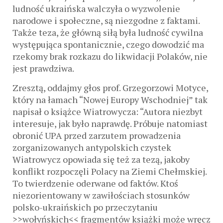
ludność ukraińska walczyła o wyzwolenie
narodowe i społeczne, są niezgodne z faktami.
Także teza, że główną siłą była ludność cywilna
występująca spontanicznie, czego dowodzić ma
rzekomy brak rozkazu do likwidacji Polaków, nie
jest prawdziwa.
Zresztą, oddajmy głos prof. Grzegorzowi Motyce,
który na łamach “Nowej Europy Wschodniej” tak
napisał o książce Wiatrowycza: “Autora niezbyt
interesuje, jak było naprawdę. Próbuje natomiast
obronić UPA przed zarzutem prowadzenia
zorganizowanych antypolskich czystek
Wiatrowycz opowiada się też za tezą, jakoby
konflikt rozpoczęli Polacy na Ziemi Chełmskiej.
To twierdzenie oderwane od faktów. Ktoś
niezorientowany w zawiłościach stosunków
polsko-ukraińskich po przeczytaniu
>>wołyńskich<< fragmentów książki może wręcz