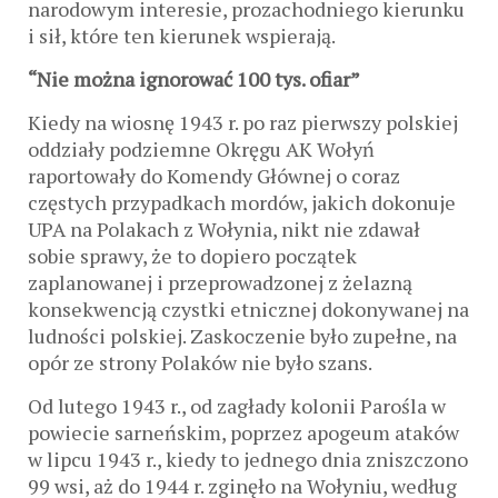
narodowym interesie, prozachodniego kierunku
i sił, które ten kierunek wspierają.
“Nie można ignorować 100 tys. ofiar”
Kiedy na wiosnę 1943 r. po raz pierwszy polskiej
oddziały podziemne Okręgu AK Wołyń
raportowały do Komendy Głównej o coraz
częstych przypadkach mordów, jakich dokonuje
UPA na Polakach z Wołynia, nikt nie zdawał
sobie sprawy, że to dopiero początek
zaplanowanej i przeprowadzonej z żelazną
konsekwencją czystki etnicznej dokonywanej na
ludności polskiej. Zaskoczenie było zupełne, na
opór ze strony Polaków nie było szans.
Od lutego 1943 r., od zagłady kolonii Parośla w
powiecie sarneńskim, poprzez apogeum ataków
w lipcu 1943 r., kiedy to jednego dnia zniszczono
99 wsi, aż do 1944 r. zginęło na Wołyniu, według