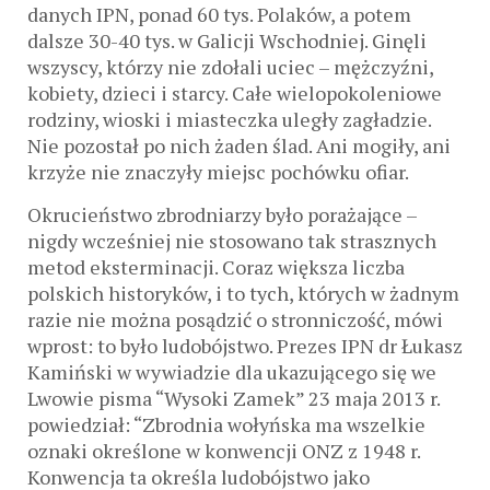
danych IPN, ponad 60 tys. Polaków, a potem
dalsze 30-40 tys. w Galicji Wschodniej. Ginęli
wszyscy, którzy nie zdołali uciec – mężczyźni,
kobiety, dzieci i starcy. Całe wielopokoleniowe
rodziny, wioski i miasteczka uległy zagładzie.
Nie pozostał po nich żaden ślad. Ani mogiły, ani
krzyże nie znaczyły miejsc pochówku ofiar.
Okrucieństwo zbrodniarzy było porażające –
nigdy wcześniej nie stosowano tak strasznych
metod eksterminacji. Coraz większa liczba
polskich historyków, i to tych, których w żadnym
razie nie można posądzić o stronniczość, mówi
wprost: to było ludobójstwo. Prezes IPN dr Łukasz
Kamiński w wywiadzie dla ukazującego się we
Lwowie pisma “Wysoki Zamek” 23 maja 2013 r.
powiedział: “Zbrodnia wołyńska ma wszelkie
oznaki określone w konwencji ONZ z 1948 r.
Konwencja ta określa ludobójstwo jako