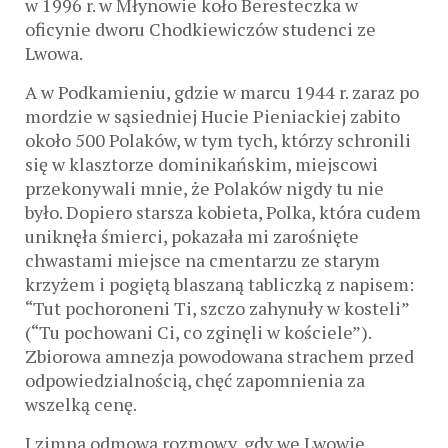
w 1996 r. w Młynowie koło Beresteczka w
oficynie dworu Chodkiewiczów studenci ze
Lwowa.
A w Podkamieniu, gdzie w marcu 1944 r. zaraz po
mordzie w sąsiedniej Hucie Pieniackiej zabito
około 500 Polaków, w tym tych, którzy schronili
się w klasztorze dominikańskim, miejscowi
przekonywali mnie, że Polaków nigdy tu nie
było. Dopiero starsza kobieta, Polka, która cudem
uniknęła śmierci, pokazała mi zarośnięte
chwastami miejsce na cmentarzu ze starym
krzyżem i pogiętą blaszaną tabliczką z napisem:
“Tut pochoroneni Ti, szczo zahynuły w kosteli”
(“Tu pochowani Ci, co zginęli w kościele”).
Zbiorowa amnezja powodowana strachem przed
odpowiedzialnością, chęć zapomnienia za
wszelką cenę.
I zimna odmowa rozmowy, gdy we Lwowie