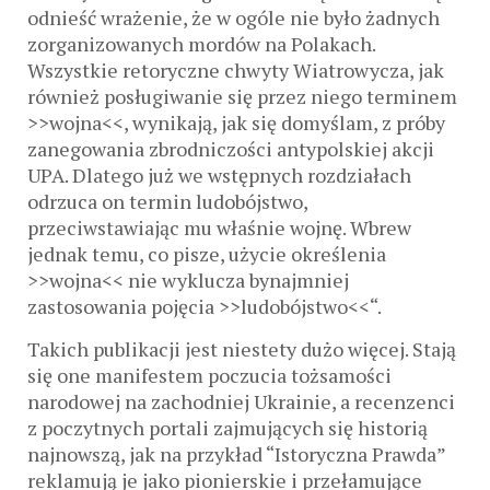
odnieść wrażenie, że w ogóle nie było żadnych
zorganizowanych mordów na Polakach.
Wszystkie retoryczne chwyty Wiatrowycza, jak
również posługiwanie się przez niego terminem
>>wojna<<, wynikają, jak się domyślam, z próby
zanegowania zbrodniczości antypolskiej akcji
UPA. Dlatego już we wstępnych rozdziałach
odrzuca on termin ludobójstwo,
przeciwstawiając mu właśnie wojnę. Wbrew
jednak temu, co pisze, użycie określenia
>>wojna<< nie wyklucza bynajmniej
zastosowania pojęcia >>ludobójstwo<<“.
Takich publikacji jest niestety dużo więcej. Stają
się one manifestem poczucia tożsamości
narodowej na zachodniej Ukrainie, a recenzenci
z poczytnych portali zajmujących się historią
najnowszą, jak na przykład “Istoryczna Prawda”
reklamują je jako pionierskie i przełamujące