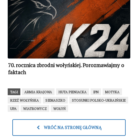
70. rocznica zbrodni wołyńskiej. Porozmawiajmy o
faktach
TAGI
ARMIA KRAJOWA
HUTA PIENIACKA
IPN
MOTYKA
RZEŹ WOŁYŃSKA
SIEMASZKO
STOSUNKI POLSKO-UKRAIŃSKIE
UPA
WIATROWYCZ
WOŁYŃ
WRÓĆ NA STRONĘ GŁÓWNĄ