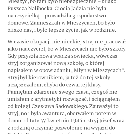
Mieszyc, bo tam było niebezpiecznie – blisko
Puszcza Nalibocka. Ciocia Jadzia nie była
nauczycielką – prowadziła gospodarstwo
domowe. Zamieszkali w Mieszycach, bo było
blisko nas, i było lepsze życie, jak w rodzinie.
W czasie okupacji niemieckiej stryj nie pracował
jako nauczyciel, bo w Mieszycach nie było szkoły.
Gdy przyszła nowa władza sowiecka, wówczas
stryj zorganizował nową szkołę, o której
napisałem w opowiadaniu „Młyn w Mieszycach”.
Stryj był kierownikiem, ja też do tej szkoły
uczęszczałem, chyba do czwartej klasy.
Pamiętam zdarzenie swego czasu, czegoś nie
umiałem z arytmetyki rozwiązać, i ściągnąłem
od kolegi Czesława Sadowskiego. Zauważył to
stryj, no i była awantura, oberwałem potem w
domu od taty. W kwietniu 1945 r. stryj Józef wraz
z rodziną otrzymał pozwolenie na wyjazd do