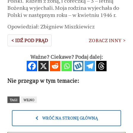
Polski. Razem z żoną, i córeczką – 3 – letnią
Bożenką wyjechali. Moja rodzina wyjechała do
Polski w następnym roku – w kwietniu 1946 r.
Opowiedział: Zbigniew Miszkiewicz
< IDŹ POD PRĄD
ZOBACZ INNY >
Ważne? Ciekawe? Podaj dalej:
Nie przegap w tym temacie:
TAGI
WILNO
WRÓĆ NA STRONĘ GŁÓWNĄ