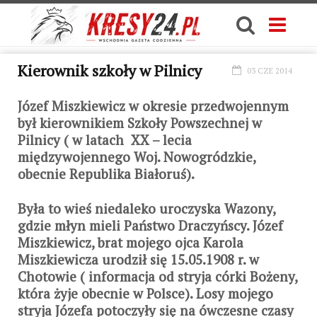
Kierownik szkoły w Pilnicy
03 CZE 2014
Józef Miszkiewicz w okresie przedwojennym
był kierownikiem Szkoły Powszechnej w
Pilnicy ( w latach XX – lecia
międzywojennego Woj. Nowogródzkie,
obecnie Republika Białoruś).
Była to wieś niedaleko uroczyska Wazony,
gdzie młyn mieli Państwo Draczyńscy. Józef
Miszkiewicz, brat mojego ojca Karola
Miszkiewicza urodził się 15.05.1908 r. w
Chotowie ( informacja od stryja córki Bożeny,
która żyje obecnie w Polsce). Losy mojego
stryja Józefa potoczyły się na ówczesne czasy