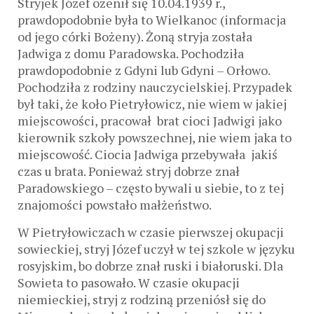
Stryjek Józef ożenił się 10.04.1939 r.,
prawdopodobnie była to Wielkanoc (informacja
od jego córki Bożeny). Żoną stryja została
Jadwiga z domu Paradowska. Pochodziła
prawdopodobnie z Gdyni lub Gdyni – Orłowo.
Pochodziła z rodziny nauczycielskiej. Przypadek
był taki, że koło Pietryłowicz, nie wiem w jakiej
miejscowości, pracował brat cioci Jadwigi jako
kierownik szkoły powszechnej, nie wiem jaka to
miejscowość. Ciocia Jadwiga przebywała jakiś
czas u brata. Ponieważ stryj dobrze znał
Paradowskiego – często bywali u siebie, to z tej
znajomości powstało małżeństwo.
W Pietryłowiczach w czasie pierwszej okupacji
sowieckiej, stryj Józef uczył w tej szkole w języku
rosyjskim, bo dobrze znał ruski i białoruski. Dla
Sowieta to pasowało. W czasie okupacji
niemieckiej, stryj z rodziną przeniósł się do