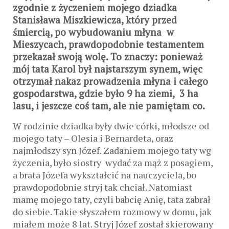
zgodnie z życzeniem mojego dziadka
Stanisława Miszkiewicza, który przed
śmiercią, po wybudowaniu młyna w
Mieszycach, prawdopodobnie testamentem
przekazał swoją wolę. To znaczy: ponieważ
mój tata Karol był najstarszym synem, więc
otrzymał nakaz prowadzenia młyna i całego
gospodarstwa, gdzie było 9 ha ziemi, 3 ha
lasu, i jeszcze coś tam, ale nie pamiętam co.
W rodzinie dziadka były dwie córki, młodsze od
mojego taty – Olesia i Bernardeta, oraz
najmłodszy syn Józef. Zadaniem mojego taty wg
życzenia, było siostry wydać za mąż z posagiem,
a brata Józefa wykształcić na nauczyciela, bo
prawdopodobnie stryj tak chciał. Natomiast
mamę mojego taty, czyli babcię Anię, tata zabrał
do siebie. Takie słyszałem rozmowy w domu, jak
miałem może 8 lat. Stryj Józef został skierowany