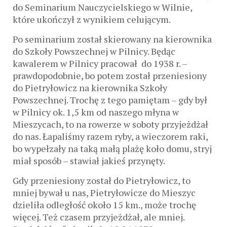
do Seminarium Nauczycielskiego w Wilnie,
które ukończył z wynikiem celującym.
Po seminarium został skierowany na kierownika
do Szkoły Powszechnej w Pilnicy. Będąc
kawalerem w Pilnicy pracował do 1938 r. –
prawdopodobnie, bo potem został przeniesiony
do Pietryłowicz na kierownika Szkoły
Powszechnej. Trochę z tego pamiętam – gdy był
w Pilnicy ok. 1,5 km od naszego młyna w
Mieszycach, to na rowerze w soboty przyjeżdżał
do nas. Łapaliśmy razem ryby, a wieczorem raki,
bo wypełzały na taką małą plażę koło domu, stryj
miał sposób – stawiał jakieś przynęty.
Gdy przeniesiony został do Pietryłowicz, to
mniej bywał u nas, Pietryłowicze do Mieszyc
dzieliła odległość około 15 km., może trochę
więcej. Też czasem przyjeżdżał, ale mniej.