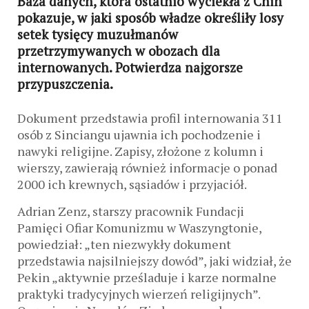
Baza danych, która ostatnio wyciekła z Chin
pokazuje, w jaki sposób władze określiły losy
setek tysięcy muzułmanów
przetrzymywanych w obozach dla
internowanych. Potwierdza najgorsze
przypuszczenia.
Dokument przedstawia profil internowania 311
osób z Sinciangu ujawnia ich pochodzenie i
nawyki religijne. Zapisy, złożone z kolumn i
wierszy, zawierają również informacje o ponad
2000 ich krewnych, sąsiadów i przyjaciół.
Adrian Zenz, starszy pracownik Fundacji
Pamięci Ofiar Komunizmu w Waszyngtonie,
powiedział: „ten niezwykły dokument
przedstawia najsilniejszy dowód”, jaki widział, że
Pekin „aktywnie prześladuje i karze normalne
praktyki tradycyjnych wierzeń religijnych”.