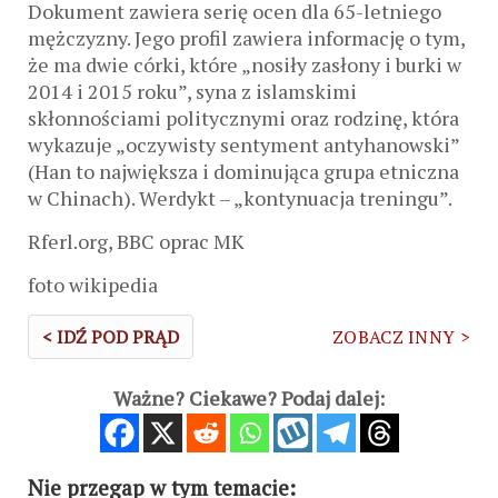
Dokument zawiera serię ocen dla 65-letniego
mężczyzny. Jego profil zawiera informację o tym,
że ma dwie córki, które „nosiły zasłony i burki w
2014 i 2015 roku”, syna z islamskimi
skłonnościami politycznymi oraz rodzinę, która
wykazuje „oczywisty sentyment antyhanowski”
(Han to największa i dominująca grupa etniczna
w Chinach). Werdykt – „kontynuacja treningu”.
Rferl.org, BBC oprac MK
foto wikipedia
< IDŹ POD PRĄD
ZOBACZ INNY >
Ważne? Ciekawe? Podaj dalej:
Nie przegap w tym temacie: