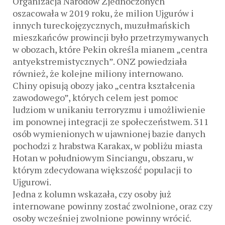
Organizacja Narodów Zjednoczonych
oszacowała w 2019 roku, że milion Ujgurów i
innych tureckojęzycznych, muzułmańskich
mieszkańców prowincji było przetrzymywanych
w obozach, które Pekin określa mianem „centra
antyekstremistycznych”. ONZ powiedziała
również, że kolejne miliony internowano.
Chiny opisują obozy jako „centra kształcenia
zawodowego”, których celem jest pomoc
ludziom w unikaniu terroryzmu i umożliwienie
im ponownej integracji ze społeczeństwem. 311
osób wymienionych w ujawnionej bazie danych
pochodzi z hrabstwa Karakax, w pobliżu miasta
Hotan w południowym Sinciangu, obszaru, w
którym zdecydowana większość populacji to
Ujgurowi.
Jedna z kolumn wskazała, czy osoby już
internowane powinny zostać zwolnione, oraz czy
osoby wcześniej zwolnione powinny wrócić.